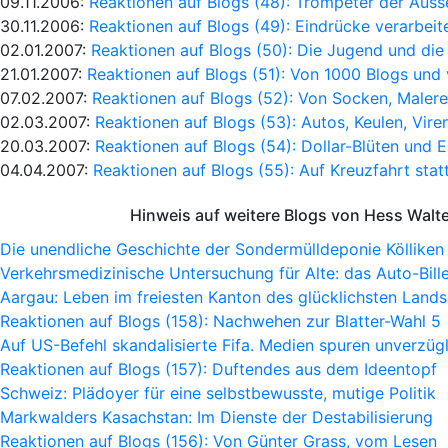
09.11.2006:
Reaktionen auf Blogs (48): Trompeter der Auss
30.11.2006:
Reaktionen auf Blogs (49): Eindrücke verarbeit
02.01.2007:
Reaktionen auf Blogs (50): Die Jugend und die 
21.01.2007:
Reaktionen auf Blogs (51): Von 1000 Blogs und 
07.02.2007:
Reaktionen auf Blogs (52): Von Socken, Malere
02.03.2007:
Reaktionen auf Blogs (53): Autos, Keulen, Viren
20.03.2007:
Reaktionen auf Blogs (54): Dollar-Blüten und
04.04.2007:
Reaktionen auf Blogs (55): Auf Kreuzfahrt stat
Hinweis auf weitere Blogs von Hess Walt
Die unendliche Geschichte der Sondermülldeponie Kölliken
Verkehrsmedizinische Untersuchung für Alte: das Auto-Bille
Aargau: Leben im freiesten Kanton des glücklichsten Lands
Reaktionen auf Blogs (158): Nachwehen zur Blatter-Wahl 5
Auf US-Befehl skandalisierte Fifa. Medien spuren unverzügl
Reaktionen auf Blogs (157): Duftendes aus dem Ideentopf
Schweiz: Plädoyer für eine selbstbewusste, mutige Politik
Markwalders Kasachstan: Im Dienste der Destabilisierung
Reaktionen auf Blogs (156): Von Günter Grass, vom Lesen