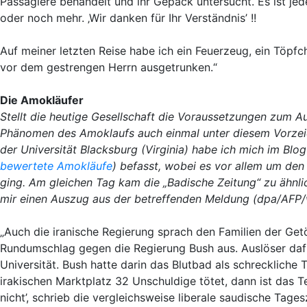
Passagiere behandelt und ihr Gepäck untersucht. Es ist jed
oder noch mehr. ‚Wir danken für Ihr Verständnis’ !!
Auf meiner letzten Reise habe ich ein Feuerzeug, ein Töpfc
vor dem gestrengen Herrn ausgetrunken.“
Die Amokläufer
Stellt die heutige Gesellschaft die Voraussetzungen zum A
Phänomen des Amoklaufs auch einmal unter diesem Vorzeic
der Universität Blacksburg (Virginia) habe ich mich im Blog
bewertete Amokläufe
) befasst, wobei es vor allem um de
ging. Am gleichen Tag kam die „Badische Zeitung“ zu ähnl
mir einen Auszug aus der betreffenden Meldung (dpa/AFP/
„Auch die iranische Regierung sprach den Familien der Getö
Rundumschlag gegen die Regierung Bush aus. Auslöser daf
Universität. Bush hatte darin das Blutbad als schreckliche
irakischen Marktplatz 32 Unschuldige tötet, dann ist das T
nicht’, schrieb die vergleichsweise liberale saudische Tag