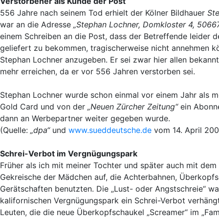
Verstorbener als Kunde der Post
556 Jahre nach seinem Tod erhielt der Kölner Bildhauer
St
war an die Adresse
„Stephan Lochner, Domkloster 4, 50667
einem Schreiben an die Post, dass der Betreffende leider 
geliefert zu bekommen, tragischerweise nicht annehmen kö
Stephan Lochner anzugeben. Er sei zwar hier allen bekannt
mehr erreichen, da er vor 556 Jahren verstorben sei.
Stephan Lochner wurde schon einmal vor einem Jahr als mö
Gold Card und von der
„Neuen Zürcher Zeitung“
ein Abonne
dann an Werbepartner weiter gegeben wurde.
(Quelle:
„dpa“
und
www.sueddeutsche.de
vom 14. April 200
Schrei-Verbot im Vergnügungspark
Früher als ich mit meiner Tochter und später auch mit dem
Gekreische der Mädchen auf, die Achterbahnen, Überkopfs
Gerätschaften benutzten. Die „Lust- oder Angstschreie“ w
kalifornischen Vergnügungspark ein Schrei-Verbot verhängt
Leuten, die die neue Überkopfschaukel „Screamer“ im „Fam