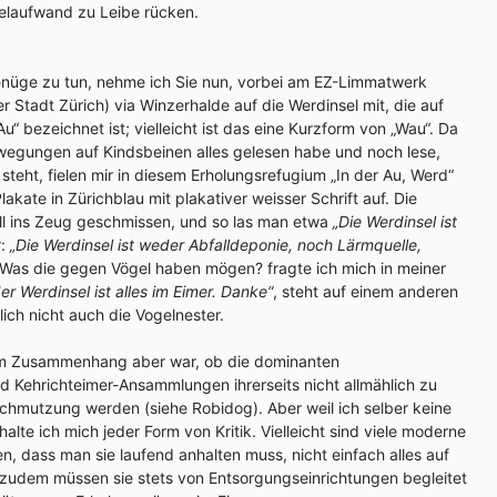
elaufwand zu Leibe rücken.
nüge zu tun, nehme ich Sie nun, vorbei am EZ-Limmatwerk
r Stadt Zürich) via Winzerhalde auf die Werdinsel mit, die auf
“ bezeichnet ist; vielleicht ist das eine Kurzform von „Wau“. Da
wegungen auf Kindsbeinen alles gelesen habe und noch lese,
teht, fielen mir in diesem Erholungsrefugium „In der Au, Werd“
lakate in Zürichblau mit plakativer weisser Schrift auf. Die
ll ins Zeug geschmissen, und so las man etwa
„Die Werdinsel ist
r:
„Die Werdinsel ist weder Abfalldeponie, noch Lärmquelle,
Was die gegen Vögel haben mögen? fragte ich mich in meiner
er Werdinsel ist alles im Eimer. Danke“
, steht auf einem anderen
lich nicht auch die Vogelnester.
em Zusammenhang aber war, ob die dominanten
Kehrichteimer-Ansammlungen ihrerseits nicht allmählich zu
chmutzung werden (siehe Robidog). Aber weil ich selber keine
lte ich mich jeder Form von Kritik. Vielleicht sind viele moderne
 dass man sie laufend anhalten muss, nicht einfach alles auf
zudem müssen sie stets von Entsorgungseinrichtungen begleitet