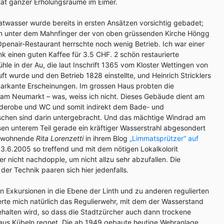
ität ganzer Erholungsräume im Eimer.
atwasser wurde bereits in ersten Ansätzen vorsichtig gebadet;
en unter dem Mahnfinger der von oben grüssenden Kirche Höngg
enair-Restaurant herrschte noch wenig Betrieb. Ich war einer
k einen guten Kaffee für 3.5 CHF. 2 schön restaurierte
le in der Au, die laut Inschrift 1365 vom Kloster Wettingen von
ft wurde und den Betrieb 1828 einstellte, und Heinrich Stricklers
markante Erscheinungen. Im grossen Haus probten die
 am Neumarkt – was, weiss ich nicht. Dieses Gebäude dient am
rderobe und WC und somit indirekt dem Bade- und
schen sind darin untergebracht. Und das mächtige Windrad am
en unterem Teil gerade ein kräftiger Wasserstrahl abgesondert
he wohnende
Rita Lorenzetti
in ihrem Blog
„Limmatsprützer“ auf
3.6.2005 so treffend und mit dem nötigen Lokalkolorit
er nicht nachdopple, um nicht allzu sehr abzufallen. Die
der Technik paaren sich hier jedenfalls.
 Exkursionen in die Ebene der Linth und zu anderen regulierten
erte mich natürlich das Regulierwehr, mit dem der Wasserstand
halten wird, so dass die Stadtzürcher auch dann trockene
aus Kübeln regnet. Die ab 1949 gebaute heutige Wehranlage,