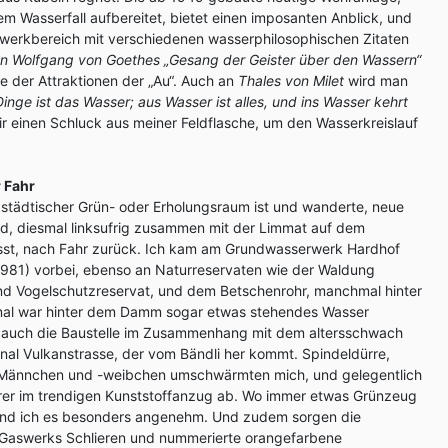
em Wasserfall aufbereitet, bietet einen imposanten Anblick, und
ftwerkbereich mit verschiedenen wasserphilosophischen Zitaten
n Wolfgang von Goethes
„Gesang der Geister über den Wassern“
ne der Attraktionen der „Au“. Auch an
Thales von Milet
wird man
 Dinge ist das Wasser; aus Wasser ist alles, und ins Wasser kehrt
r einen Schluck aus meiner Feldflasche, um den Wasserkreislauf
 Fahr
 städtischer Grün- oder Erholungsraum ist und wanderte, neue
nd, diesmal linksufrig zusammen mit der Limmat auf dem
isst, nach Fahr zurück. Ich kam am Grundwasserwerk Hardhof
981) vorbei, ebenso an Naturreservaten wie der Waldung
und Vogelschutzreservat, und dem Betschenrohr, manchmal hinter
al war hinter dem Damm sogar etwas stehendes Wasser
auch die Baustelle im Zusammenhang mit dem altersschwach
al Vulkanstrasse, der vom Bändli her kommt. Spindeldürre,
-Männchen und -weibchen umschwärmten mich, und gelegentlich
hrer im trendigen Kunststoffanzug ab. Wo immer etwas Grünzeug
fand ich es besonders angenehm. Und zudem sorgen die
 Gaswerks Schlieren und nummerierte orangefarbene