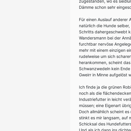
zugestanden, wo es siedlun
Dämme schon sehr eingesc
Für einen Auslauf anderer 
natürlich die Hunde selber
Schritts dahergeschwebt k
Wandersmann bei der Annähe
furchtbar nervöse Angelegen
mehr mit einem einzigen e
rudelweise um sich schare
herankommen, scheint das f
Schwanzwedeln kein Ende m
Gweirr in Minne aufgelöst w
Ich finde ja die grünen Ro
noch als die flächendeckend
Industriefutter in leicht 
müssen; eine Eigenart übri
Doch allmählich scheint es 
stinkt es mir langsam, au
Schicksal des Hundefutters
Und als ich dann ins dich