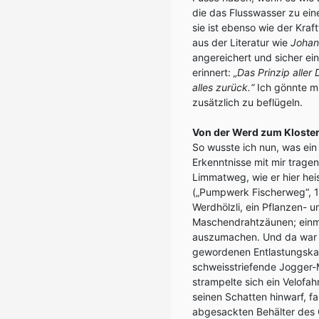
die das Flusswasser zu ein
sie ist ebenso wie der Kra
aus der Literatur wie
Johan
angereichert und sicher ei
erinnert:
„Das Prinzip aller
alles zurück.“
Ich gönnte mi
zusätzlich zu beflügeln.
Von der Werd zum Kloster
So wusste ich nun, was ein
Erkenntnisse mit mir trage
Limmatweg, wie er hier he
(„Pumpwerk Fischerweg“, 1
Werdhölzli, ein Pflanzen- 
Maschendrahtzäunen; einm
auszumachen. Und da war 
gewordenen Entlastungskan
schweisstriefende Jogger
strampelte sich ein Velofa
seinen Schatten hinwarf, 
abgesackten Behälter des