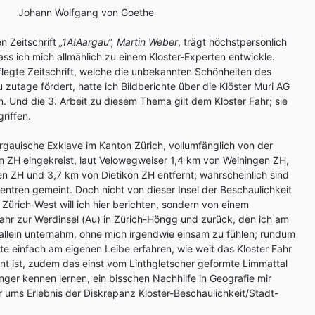
Johann Wolfgang von Goethe
n Zeitschrift
„1A!Aargau“, Martin Weber
, trägt höchstpersönlich
ass ich mich allmählich zu einem Kloster-Experten entwickle.
legte Zeitschrift, welche die unbekannten Schönheiten des
zutage fördert, hatte ich Bildberichte über die Klöster Muri AG
. Und die 3. Arbeit zu diesem Thema gilt dem Kloster Fahr; sie
riffen.
argauische Exklave im Kanton Zürich, vollumfänglich von der
 ZH eingekreist, laut Velowegweiser 1,4 km von Weiningen ZH,
n ZH und 3,7 km von Dietikon ZH entfernt; wahrscheinlich sind
entren gemeint. Doch nicht von dieser Insel der Beschaulichkeit
Zürich-West will ich hier berichten, sondern von einem
ahr zur Werdinsel (Au) in Zürich-Höngg und zurück, den ich am
allein unternahm, ohne mich irgendwie einsam zu fühlen; rundum
te einfach am eigenen Leibe erfahren, wie weit das Kloster Fahr
rnt ist, zudem das einst vom Linthgletscher geformte Limmattal
nger kennen lernen, ein bisschen Nachhilfe in Geografie mir
r ums Erlebnis der Diskrepanz Kloster-Beschaulichkeit/Stadt-