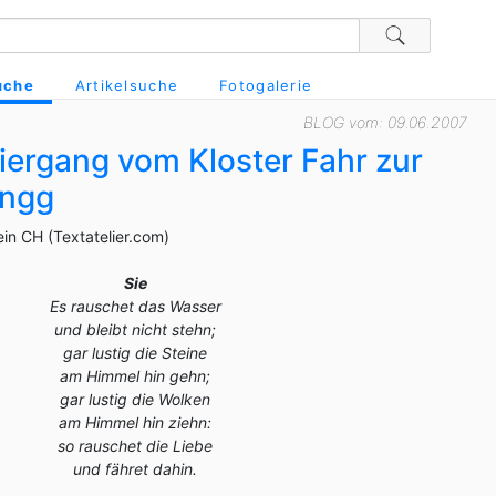
uche
Artikelsuche
Fotogalerie
BLOG vom: 09.06.2007
ergang vom Kloster Fahr zur
öngg
ein CH (Textatelier.com)
Sie
Es rauschet das Wasser
und bleibt nicht stehn;
gar lustig die Steine
am Himmel hin gehn;
gar lustig die Wolken
am Himmel hin ziehn:
so rauschet die Liebe
und fähret dahin.