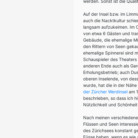
werden. Sonst ist die Qual
Auf der Insel bzw. im Limm
auch die Nacktkultur schi
langsam aufzukeimen. Im Op
von etwa 6 Gästen und tran
Gebäude, die ehemalige Müh
den Rittern von Seen gekau
ehemalige Spinnerei sind 
Schauspieler des Theaters
anderen Ende auch als Ga
Erholungsbetrieb; auch Du
oberen Inselende, von dess
wurde, hat die in der Nä
der Zürcher Werdinsel
am 1
beschrieben, so dass ich hi
Nützlichkeit und Schönheit 
Nach meinen verschiedenen
Flüssen und Seen interessi
des Zürichsees konstant ge
Füsse haben, wenn es wie 