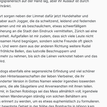
gsplanerisch auf der Hand lag, aber ihr Auslauf ist durch
hränkt.
Art sorgen neben der Limmat dafür jetzt Hundehalter und
, aber auch Jogger, die da schwitzend, leidend und federnden
amen und mir als beschaulichem, etwas schwerfälligem
rung an die Stadt den Eindruck vermittelten, Zürich sei eine
heit. Aufgefallen ist mir zudem, dass sich viele Leute nicht
insamen Hund begnügen, sondern solche Freunde oft gleich
n. Und wenn dann aus der anderen Richtung weitere Rudel
röhliche Bellen, das lustvolle Beschnuppern und
ehr zu nehmen, bis sich die Leinen verknotet haben und das
ird.
bidogs ebenfalls eine segensreiche Erfindung und viel schöner
en Hinterlassenschaften der lieben Vierbeiner, die ihr
veränderter Version in Gottes Namen wieder irgendwo loswerden
gens, die alle Säugetiere und Anverwandten mit ihnen teilen.
mir, in Sachen Robidogs sei das Mass allmählich voll; irgendwie
f meinen Wanderungen ständig von solchen Behältern ans
 erinnert zu werden, um es etwas euphemistisch zu formulieren.
ter bewohnte Gebiet in der Nähe des Bombachs in Höngg kam,