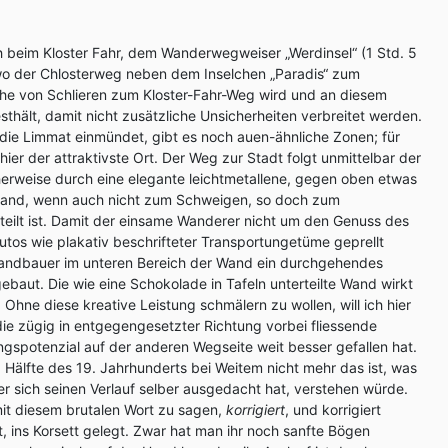
h beim Kloster Fahr, dem Wanderwegweiser „Werdinsel“ (1 Std. 5
 wo der Chlosterweg neben dem Inselchen „Paradis“ zum
he von Schlieren zum Kloster-Fahr-Weg wird und an diesem
sthält, damit nicht zusätzliche Unsicherheiten verbreitet werden.
n die Limmat einmündet, gibt es noch auen-ähnliche Zonen; für
hier der attraktivste Ort. Der Weg zur Stadt folgt unmittelbar der
herweise durch eine elegante leichtmetallene, gegen oben etwas
nd, wenn auch nicht zum Schweigen, so doch zum
eilt ist. Damit der einsame Wanderer nicht um den Genuss des
utos wie plakativ beschrifteter Transportungetüme geprellt
andbauer im unteren Bereich der Wand ein durchgehendes
ebaut. Die wie eine Schokolade in Tafeln unterteilte Wand wirkt
. Ohne diese kreative Leistung schmälern zu wollen, will ich hier
die zügig in entgegengesetzter Richtung vorbei fliessende
gspotenzial auf der anderen Wegseite weit besser gefallen hat.
. Hälfte des 19. Jahrhunderts bei Weitem nicht mehr das ist, was
der sich seinen Verlauf selber ausgedacht hat, verstehen würde.
it diesem brutalen Wort zu sagen,
korrigiert
, und korrigiert
gt, ins Korsett gelegt. Zwar hat man ihr noch sanfte Bögen