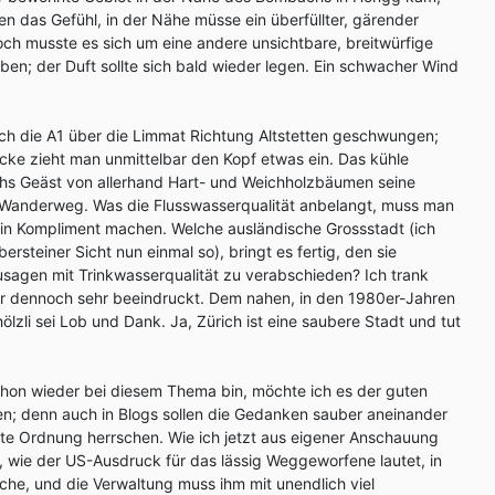
ten das Gefühl, in der Nähe müsse ein überfüllter, gärender
och musste es sich um eine andere unsichtbare, breitwürfige
ben; der Duft sollte sich bald wieder legen. Ein schwacher Wind
ch die A1 über die Limmat Richtung Altstetten geschwungen;
ücke zieht man unmittelbar den Kopf etwas ein. Das kühle
s Geäst von allerhand Hart- und Weichholzbäumen seine
Wanderweg. Was die Flusswasserqualität anbelangt, muss man
in Kompliment machen. Welche ausländische Grossstadt (ich
ersteiner Sicht nun einmal so), bringt es fertig, den sie
sagen mit Trinkwasserqualität zu verabschieden? Ich trank
ar dennoch sehr beeindruckt. Dem nahen, in den 1980er-Jahren
lzli sei Lob und Dank. Ja, Zürich ist eine saubere Stadt und tut
chon wieder bei diesem Thema bin, möchte ich es der guten
en; denn auch in Blogs sollen die Gedanken sauber aneinander
ollte Ordnung herrschen. Wie ich jetzt aus eigener Anschauung
ter, wie der US-Ausdruck für das lässig Weggeworfene lautet, in
he, und die Verwaltung muss ihm mit unendlich viel