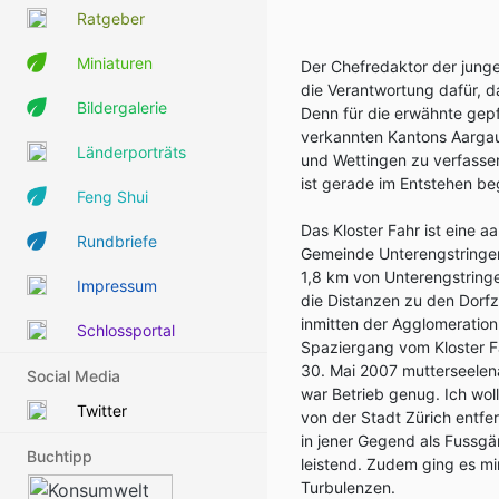
Ratgeber
Miniaturen
Der Chefredaktor der junge
die Verantwortung dafür, d
Bildergalerie
Denn für die erwähnte gepf
verkannten Kantons Aargau 
Länderporträts
und Wettingen zu verfassen
ist gerade im Entstehen beg
Feng Shui
Das Kloster Fahr ist eine a
Rundbriefe
Gemeinde Unterengstringen
1,8 km von Unterengstringe
Impressum
die Distanzen zu den Dorfz
inmitten der Agglomeration 
Schlossportal
Spaziergang vom Kloster F
30. Mai 2007 mutterseelen
Social Media
war Betrieb genug. Ich woll
Twitter
von der Stadt Zürich entfe
in jener Gegend als Fussgä
Buchtipp
leistend. Zudem ging es mi
Turbulenzen.