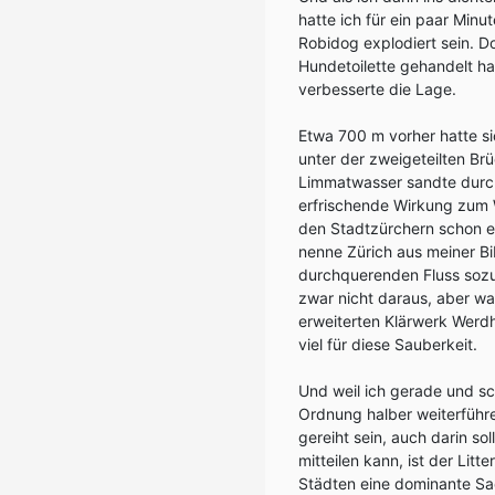
hatte ich für ein paar Minu
Robidog explodiert sein. D
Hundetoilette gehandelt ha
verbesserte die Lage.
Etwa 700 m vorher hatte si
unter der zweigeteilten Br
Limmatwasser sandte durch
erfrischende Wirkung zum 
den Stadtzürchern schon e
nenne Zürich aus meiner Bib
durchquerenden Fluss sozu
zwar nicht daraus, aber w
erweiterten Klärwerk Werdhö
viel für diese Sauberkeit.
Und weil ich gerade und s
Ordnung halber weiterführ
gereiht sein, auch darin s
mitteilen kann, ist der Lit
Städten eine dominante Sac