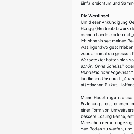
Einfallsreichtum und Samm
Die Werdinsel
Um dieser Ankündigung Ge
Höngg (Elektrizitätswerk de
meinen Landeskarten mit „Au
ich ohnehin seit meinen Be
was irgendwo geschrieben s
zuerst einmal die grossen P
Werbetexter hatten sich vo
schön. Ohne Scheiss!“
ode
Hundeklo oder Vogelnest.“
ländlichen Unschuld.
„Auf d
städtischen Plakat. Hoffent
Meine Hauptfrage in dies
Erziehungsmassnahmen und 
einer Form von Umweltvers
bessere Lösung kenne, entha
Menschen derart ungezogen,
den Boden zu werfen, und 