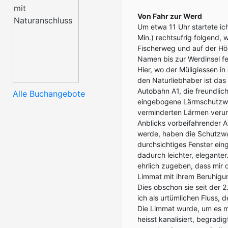
Von Fahr zur Werd
Um etwa 11 Uhr startete ic
Min.) rechtsufrig folgend,
Fischerweg und auf der Hö
Namen bis zur Werdinsel fe
Hier, wo der Müligiessen i
den Naturliebhaber ist das 
Autobahn A1, die freundlic
Alle Buchangebote
eingebogene Lärmschutzwa
verminderten Lärmen verurt
Anblicks vorbeifahrender A
werde, haben die Schutzw
durchsichtiges Fenster eing
dadurch leichter, eleganter
ehrlich zugeben, dass mir 
Limmat mit ihrem Beruhigun
Dies obschon sie seit der 2
ich als urtümlichen Fluss, 
Die Limmat wurde, um es m
heisst kanalisiert, begradi