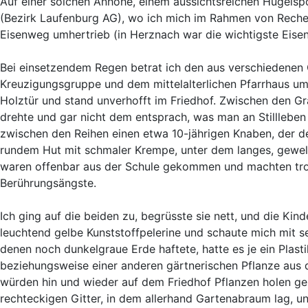
Auf einer solchen Anhöhe, einem aussichtsreichen Hügelspo
(Bezirk Laufenburg AG), wo ich mich im Rahmen von Reche
Eisenweg umhertrieb (in Herznach war die wichtigste Eise
Bei einsetzendem Regen betrat ich den aus verschiedene
Kreuzigungsgruppe und dem mittelalterlichen Pfarrhaus um
Holztür und stand unverhofft im Friedhof. Zwischen den Gr
drehte und gar nicht dem entsprach, was man an Stillleben
zwischen den Reihen einen etwa 10-jährigen Knaben, der d
rundem Hut mit schmaler Krempe, unter dem langes, gewellt
waren offenbar aus der Schule gekommen und machten tro
Berührungsängste.
Ich ging auf die beiden zu, begrüsste sie nett, und die Ki
leuchtend gelbe Kunststoffpelerine und schaute mich mit s
denen noch dunkelgraue Erde haftete, hatte es je ein Plas
beziehungsweise einer anderen gärtnerischen Pflanze aus d
würden hin und wieder auf dem Friedhof Pflanzen holen ge
rechteckigen Gitter, in dem allerhand Gartenabraum lag, 