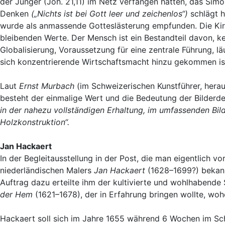
der Jünger (Joh. 21,11) im Netz verfangen hatten, das Simo
Denken
(„Nichts ist bei Gott leer und zeichenlos“)
schlägt h
wurde als anmassende Gotteslästerung empfunden. Die Kir
bleibenden Werte. Der Mensch ist ein Bestandteil davon, ke
Globalisierung, Voraussetzung für eine zentrale Führung, l
sich konzentrierende Wirtschaftsmacht hinzu gekommen is
Laut
Ernst Murbach
(im Schweizerischen Kunstführer, her
besteht der einmalige Wert und die Bedeutung der Bilderde
in der nahezu vollständigen Erhaltung, im umfassenden Bil
Holzkonstruktion“.
Jan Hackaert
In der Begleitausstellung in der Post, die man eigentlich 
niederländischen Malers
Jan Hackaert
(1628–1699?) bekann
Auftrag dazu erteilte ihm der kultivierte und wohlhabend
der Hem
(1621–1678), der in Erfahrung bringen wollte, woh
Hackaert soll sich im Jahre 1655 während 6 Wochen im Sch