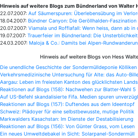
Hinweis auf weitere Blogs zum Bündnerland von Walter 
22.07.2007:
Auf Säumerspuren: Überlebensübung im Verlo
18.04.2007:
Bündner Canyon: Die Geröllhalden-Faszination 
20.07.2007:
Viamala und Rofflafall: Wenn heiss, dann ab in 
19.07.2007:
Trauerfeier im Bündnerland: Die Unsterblichkeit
24.03.2007:
Maloja & Co.: Damits bei Alpen-Rundwanderun
Hinweis auf weitere Blogs von Hess Walt
Die unendliche Geschichte der Sondermülldeponie Kölliken
Verkehrsmedizinische Untersuchung für Alte: das Auto-Bille
Aargau: Leben im freiesten Kanton des glücklichsten Lands
Reaktionen auf Blogs (158): Nachwehen zur Blatter-Wahl 5
Auf US-Befehl skandalisierte Fifa. Medien spuren unverzügl
Reaktionen auf Blogs (157): Duftendes aus dem Ideentopf
Schweiz: Plädoyer für eine selbstbewusste, mutige Politik
Markwalders Kasachstan: Im Dienste der Destabilisierung
Reaktionen auf Blogs (156): Von Günter Grass, vom Lesen
Ein neues Umweltdebakel in Sicht: Solarpanel-Sondermüll