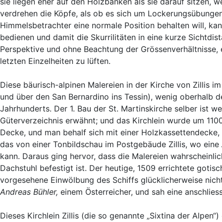
sie liegen eher auf den Holzbänken als sie darauf sitzen, we
verdrehen die Köpfe, als ob es sich um Lockerungsübunge
Himmelsbetrachter eine normale Position behalten will, ka
bedienen und damit die Skurrilitäten in eine kurze Sichtd
Perspektive und ohne Beachtung der Grössenverhältnisse, eine
letzten Einzelheiten zu lüften.
Diese bäurisch-alpinen Malereien in der Kirche von Zillis 
und über den San Bernardino ins Tessin), wenig oberhalb d
Jahrhunderts. Der 1. Bau der St. Martinskirche selber ist w
Güterverzeichnis erwähnt; und das Kirchlein wurde um 1100
Decke, und man behalf sich mit einer Holzkassettendecke, 
das von einer Tonbildschau im Postgebäude Zillis, wo eine
kann. Daraus ging hervor, dass die Malereien wahrscheinli
Dachstuhl befestigt ist. Der heutige, 1509 errichtete goti
vorgesehene Einwölbung des Schiffs glücklicherweise nicht
Andreas Bühler,
einem Österreicher, und sah eine anschlie
Dieses Kirchlein Zillis (die so genannte „Sixtina der Alpe