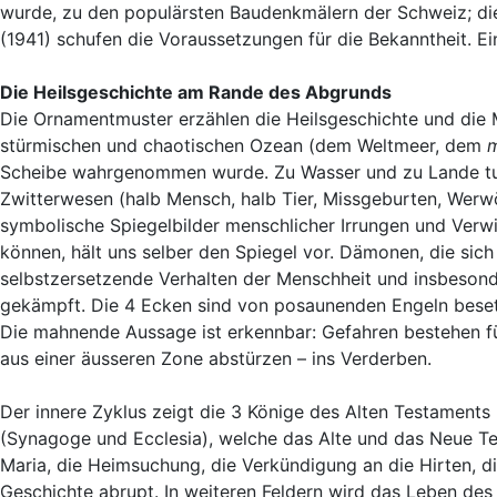
wurde, zu den populärsten Baudenkmälern der Schweiz; d
(1941) schufen die Voraussetzungen für die Bekanntheit. Ei
Die Heilsgeschichte am Rande des Abgrunds
Die Ornamentmuster erzählen die Heilsgeschichte und die M
stürmischen und chaotischen Ozean (dem Weltmeer, dem
m
Scheibe wahrgenommen wurde. Zu Wasser und zu Lande tumm
Zwitterwesen (halb Mensch, halb Tier, Missgeburten, Werwö
symbolische Spiegelbilder menschlicher Irrungen und Verwir
können, hält uns selber den Spiegel vor. Dämonen, die sich
selbstzersetzende Verhalten der Menschheit und insbesonde
gekämpft. Die 4 Ecken sind von posaunenden Engeln beset
Die mahnende Aussage ist erkennbar: Gefahren bestehen f
aus einer äusseren Zone abstürzen – ins Verderben.
Der innere Zyklus zeigt die 3 Könige des Alten Testament
(Synagoge und Ecclesia), welche das Alte und das Neue T
Maria, die Heimsuchung, die Verkündigung an die Hirten, di
Geschichte abrupt. In weiteren Feldern wird das Leben des