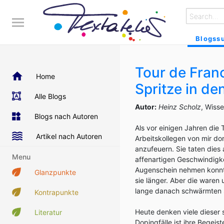
Blogss
Tour de Fran
Home
Spritze in de
Alle Blogs
Autor:
Heinz Scholz
, Wiss
Blogs nach Autoren
Als vor einigen Jahren die 
Artikel nach Autoren
Arbeitskollegen von mir do
anzufeuern. Sie taten dies 
Menu
affenartigen Geschwindigke
Augenschein nehmen konnte
Glanzpunkte
sie länger. Aber die waren 
lange danach schwärmten s
Kontrapunkte
Heute denken viele dieser
Literatur
Dopingfälle ist ihre Begei