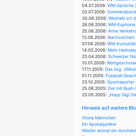
04.07.2006:
WM-Sprüche 20
02.07.2006:
Sommerabende 
30.06.2006:
Weshalb ich d
28.06.2006:
WM-Euphorie: 
25.06.2006:
Arme Verkehr
12.06.2006:
Alarmzeichen:
07.06.2006:
WM-Kuriositäte
14.05.2006:
Mehr Heimsieg
23.04.2006:
Schweizer Nat
10.01.2006:
Wortgeschosse
17.11.2005:
Das sog. ‚Völk
01.11.2005:
Fussball-Gesch
23.10.2005:
Sportreporter 
25.08.2005:
Der mit Bush 
23.05.2005:
„Hopp Gigi Oer
Hinweis auf weitere Bl
Grüne Männchen
Ein Apokalyptiker
Wieder einmal ein durchsic