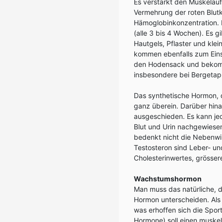
Es verstärkt den Muskelauf
Vermehrung der roten Blut
Hämoglobinkonzentration. D
(alle 3 bis 4 Wochen). Es g
Hautgels, Pflaster und klei
kommen ebenfalls zum Einsa
den Hodensack und bekomm
insbesondere bei Bergeta
Das synthetische Hormon, d
ganz überein. Darüber hinau
ausgeschieden. Es kann je
Blut und Urin nachgewiesen
bedenkt nicht die Nebenwir
Testosteron sind Leber- u
Cholesterinwertes, grösse
Wachstumshormon
Man muss das natürliche, 
Hormon unterscheiden. Al
was erhoffen sich die Sp
Hormone) soll einen muske