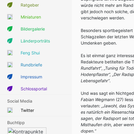
Ratgeber
würde nicht mehr am Rand 
gibt jedoch noch solche, d
Miniaturen
verschwiegen werden.
Bildergalerie
Besonders sportbegeistert 
Schlagzeilen der letzten Wo
Länderporträts
Umdenken geben.
Feng Shui
Es ist einmal ganz interes
Redakteure betitelten die 
Rundbriefe
Rundfahrt“
,
„Tuning für To
Hodenpflaster“,
„Der Radspo
Impressum
Lebensgefahr“
.
Schlossportal
Und was sagt ein Nichtgedo
Fabian Wegmann
(27) liess
Social Media
verlauten:
„Jawohl, das Sys
Twitter
es natürlich ein Riesenschla
sagen, der Radsport sei tot
Buchtipp
Misthaufen drin, aber wenn
dopen.“