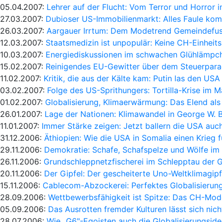
05.04.2007:
Lehrer auf der Flucht: Vom Terror und Horror 
27.03.2007:
Dubioser US-Immobilienmarkt: Alles Faule ko
26.03.2007:
Aargauer Irrtum: Dem Modetrend Gemeindefus
12.03.2007:
Staatsmedizin ist unpopulär: Keine CH-Einheit
10.03.2007:
Energiediskussionen im schwachen Glühlämpc
15.02.2007:
Reinigendes EU-Gewitter über dem Steuerpara
11.02.2007:
Kritik, die aus der Kälte kam: Putin las den USA
03.02.2007:
Folge des US-Sprithungers: Tortilla-Krise im 
01.02.2007:
Globalisierung, Klimaerwärmung: Das Elend als 
26.01.2007:
Lage der Nationen: Klimawandel in George W. 
11.01.2007:
Immer Stärke zeigen: Jetzt ballern die USA auc
31.12.2006:
Äthiopien: Wie die USA in Somalia einen Krieg 
29.11.2006:
Demokratie: Schafe, Schafspelze und Wölfe im
26.11.2006:
Grundschleppnetzfischerei im Schlepptau der G
20.11.2006:
Der Gipfel: Der gescheiterte Uno-Weltklimagipfe
15.11.2006:
Cablecom-Abzockerei: Perfektes Globalisierun
28.09.2006:
Wettbewerbsfähigkeit ist Spitze: Das CH-Model
05.09.2006:
Das Ausrotten fremder Kulturen lässt sich nich
28.07.2006:
Wie „G6"-Egoisten auch die Globalisierungsid