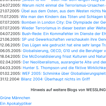
24.07.2005:
Warum nicht einmal die Terrorismus-Ursachen
21.07.2005:
Übel aus dem Osten, aus dem Westen nichts N
11.07.2005:
Wie man den Kindern das Töten und Schlagen b
07.07.2005:
Bomben in London City: Die Olympiade der Ge
07.07.2005:
Wieder Terrorismus in dieser besten aller Welt
04.07.2005:
Bush-Rede: Ein Kommafehler im Dienste der Ehr
21.06.2005:
SP und Gewerkschaften verschaukeln ihre Gen
12.06.2005:
Das Lügen wie gedruckt hat eine sehr lange Tr
06.05.2005:
Globalisierung, OECD, G10 und die Beruhiger 
18.04.2005:
Die McDonaldisierung frisst Kulturen und Natu
02.04.2005:
Der Neoliberalismus, ausrangierte Alte und de
04.03.2005:
Hunter S. Thompson und die fiktive Wirklichke
01.02.2005:
WEF 2005: Schminke über Globalisierungsplei
31.12.2004:
Bilanz 2004: Überhaupt nichts im Griff
Hinweis auf weitere Blogs von WESSLING 
Grüne Männchen
Ein Apokalyptiker