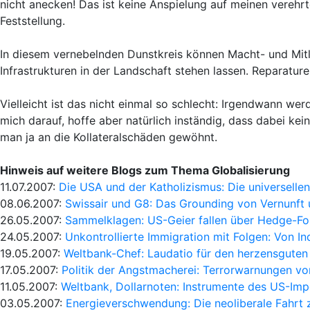
nicht anecken! Das ist keine Anspielung auf meinen verehr
Feststellung.
In diesem vernebelnden Dunstkreis können Macht- und Mitl
Infrastrukturen in der Landschaft stehen lassen. Reparaturen
Vielleicht ist das nicht einmal so schlecht: Irgendwann we
mich darauf, hoffe aber natürlich inständig, dass dabei ke
man ja an die Kollateralschäden gewöhnt.
Hinweis auf weitere Blogs zum Thema Globalisierung
11.07.2007:
Die USA und der Katholizismus: Die universelle
08.06.2007:
Swissair und G8: Das Grounding von Vernunft 
26.05.2007:
Sammelklagen: US-Geier fallen über Hedge-Fo
24.05.2007:
Unkontrollierte Immigration mit Folgen: Von In
19.05.2007:
Weltbank-Chef: Laudatio für den herzensguten
17.05.2007:
Politik der Angstmacherei: Terrorwarnungen vo
11.05.2007:
Weltbank, Dollarnoten: Instrumente des US-Imp
03.05.2007:
Energieverschwendung: Die neoliberale Fahrt 