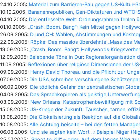
24.10.2005:
Material zum Barrieren-Bau gegen US-Kultur-S
10.10.2005:
Bananenrepubliken, Gen-Diktaturen und WTO-
04.10.2005:
Die entfesselte Welt: Ordnungsrahmen fehlen ü
01.10.2005: „
Crash. Boom. Bang": Kein Mittel gegen Holly
26.09.2005:
D und CH: Wahlen, Abstimmungen und Kosmop
22.09.2005:
Röpke: Das masslos überdehnte „Mass des Me
19.09.2005:
„Crash. Boom. Bang“: Hollywoods Kriegsverher
12.09.2005:
Belebende Töne in Dur: Regionalorganisation d
11.09.2005:
Reflexionen über religiöse Dimensionen der US
09.09.2005:
Henry David Thoreau und die Pflicht zur Ung
07.09.2005:
Die USA schreiben verschlungene Schützenpa
06.09.2005:
Die tödliche Gefahr der zentralistischen Globa
04.09.2005:
Das Sprachkopieren als geistige Unterwerfung
03.09.2005:
New Orleans: Katastrophenbewältigung mit Sc
15.08.2005:
US-Kriege der Zukunft: Täuschen, tarnen, effiz
13.08.2005:
Die Glokalisierung als Reaktion auf die Globali
10.08.2005:
Alle Achtung beiseite – bei den fetten Manage
06.08.2005:
Und sie sagten kein Wort ..: Beispiel Niger (Ni
25.07.2005:
„Shoot to kill“ – oder: Auf dem langen Weg zur