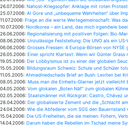
26.07.2006:
Nahost-Kriegsopfer: Anklage mit roten Protest
25.07.2006:
Al Gore und „unbequeme Wahrheiten" über Imp
11.07.2006:
Frage an die werte Wertegemeinschaft: Was dar
10.07.2006:
Nordkorea – ein Land, das mich irgendwie bee
26.06.2006:
Regionalisierung mit positiven Folgen: Bio-Ma
08.06.2006:
Unzulässige Feststellung: Die UNO als ein US
06.06.2006:
Grosses Fressen: 4 Europa-Börsen von NYSE 
26.05.2006:
Einer spricht Klartext: Wenn wir Günter Grass n
19.05.2006:
Der Lobbyismus ist zu einer der globalen Se
15.05.2006:
Bildungsraum Schweiz: Schule und Schüler tot
11.05.2005:
Ahmadinedschads Brief an Bush: Leviten bei K
08.05.2006:
Muss man die Einheits-Glarner jetzt vielleich
04.05.2006:
Vom glokalen „Boten Näf" zum globalen Kühne
02.05.2006:
Staatsmänner mit Rückgrat: Castro, Chávez u
28.04.2006:
Der globalisierte Zement und die „Schlacht a
24.04.2006:
Wie die Abfederer vom SGS den Bauernstand v
15.04.2006:
Die US-Freiheiten, die sie meinen: Foltern, Ver
14.04.2006:
Darum haben die Rebellen im Tschad meine S