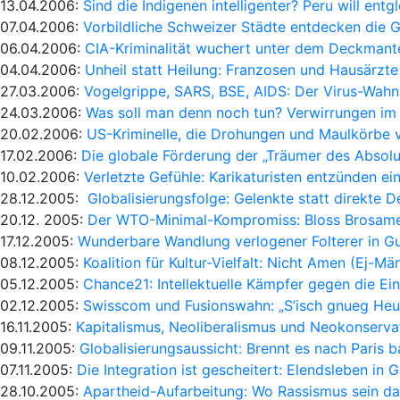
13.04.2006:
Sind die Indigenen intelligenter? Peru will entg
07.04.2006:
Vorbildliche Schweizer Städte entdecken die G
06.04.2006:
CIA-Kriminalität wuchert unter dem Deckmante
04.04.2006:
Unheil statt Heilung: Franzosen und Hausärzte
27.03.2006:
Vogelgrippe, SARS, BSE, AIDS: Der Virus-Wahn 
24.03.2006:
Was soll man denn noch tun? Verwirrungen im 
20.02.2006:
US-Kriminelle, die Drohungen und Maulkörbe v
17.02.2006:
Die globale Förderung der „Träumer des Absolu
10.02.2006:
Verletzte Gefühle: Karikaturisten entzünden ei
28.12.2005:
Globalisierungsfolge: Gelenkte statt direkte 
20.12. 2005:
Der WTO-Minimal-Kompromiss: Bloss Brosame
17.12.2005:
Wunderbare Wandlung verlogener Folterer in 
08.12.2005:
Koalition für Kultur-Vielfalt: Nicht Amen (Ej-Mä
05.12.2005:
Chance21: Intellektuelle Kämpfer gegen die Ein
02.12.2005:
Swisscom und Fusionswahn: „S’isch gnueg Heu
16.11.2005:
Kapitalismus, Neoliberalismus und Neokonserva
09.11.2005:
Globalisierungsaussicht: Brennt es nach Paris b
07.11.2005:
Die Integration ist gescheitert: Elendsleben in 
28.10.2005:
Apartheid-Aufarbeitung: Wo Rassismus sein da