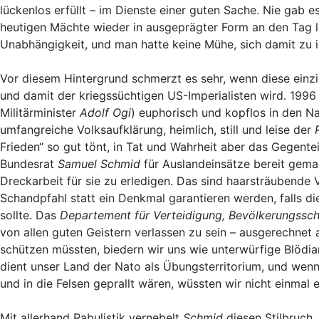
lückenlos erfüllt – im Dienste einer guten Sache. Nie gab 
heutigen Mächte wieder in ausgeprägter Form an den Tag l
Unabhängigkeit, und man hatte keine Mühe, sich damit zu id
Vor diesem Hintergrund schmerzt es sehr, wenn diese einzig
und damit der kriegssüchtigen US-Imperialisten wird. 199
Militärminister
Adolf Ogi
) euphorisch und kopflos in den N
umfangreiche Volksaufklärung, heimlich, still und leise der
Frieden“ so gut tönt, in Tat und Wahrheit aber das Gegente
Bundesrat
Samuel Schmid
für Auslandeinsätze bereit gema
Dreckarbeit für sie zu erledigen. Das sind haarsträubende
Schandpfahl statt ein Denkmal garantieren werden, falls 
sollte. Das
Departement für Verteidigung, Bevölkerungssc
von allen guten Geistern verlassen zu sein – ausgerechnet 
schützen müssten, biedern wir uns wie unterwürfige Blödian
dient unser Land der Nato als Übungsterritorium, und wenn
und in die Felsen geprallt wären, wüssten wir nicht einmal
Mit allerhand Rabulistik vernebelt
Schmid
diesen Stilbruch