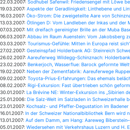
22.03.2007:
Sodhubel Safenwil: Friedensengel mit Löwe be
19.03.2007:
Aspekte der Geradlinigkeit: Linthebene und Lin
16.03.2007:
Öko-Strom: Die zweigeteilte Aare von Schinzn
13.03.2007:
Ötlingen D: Vom Landleben der Inkas und der 
07.03.2007:
Mit dreifach gereinigter Brille an der Muba Ba
06.03.2007:
Abbau im Raum Auenstein: Vom Jakobsberg z
03.03.2007:
Tourismus-Gefühle: Mitten in Europa reist sich
27.02.2007:
Gesteinspfad Holderbank AG: Steinreich Schwe
26.02.2007:
Aareuferweg Wildegg–Schinznach: Holderbank
23.02.2007:
Benkerjoch, Wasserflue: Barock geformte Welt
19.02.2007:
Neben der Zementfabrik: Aareuferwege Ruppe
09.02.2007:
Toyota-Prius-Erfahrungen: Das ehemals beläch
08.02.2007:
Rigi-Exkursion: Fast übertrieben schön gefor
30.01.2007:
La Brévine NE: Winter-Exkursion ins „Sibirien 
25.01.2006:
Die Salz-Welt im Salzladen in Schweizerhalle b
23.01.2007:
Kochsalz- und Pfeffer-Degustation im Badene
16.01.2007:
In der Schweizer Nationalbibliothek Bern wird n
13.01.2007:
Auf dem Damm, am Hang: Aareweg Biberstein–
05.01.2007:
Wiedersehen mit Verkehrshaus Luzern und H. E