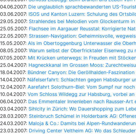
04.06.2007:
Die unglaublich sprachbewanderten US-Touris
03.06.2007:
ISOS und Kanton Luzern: Schulung des Ortsbil
29.05.2007:
Strahlendes bei Melodien vom Glockenturm in
25.05.2007:
Flachsee im Aargauer Reusstal: Korrigierte Na
22.05.2007:
Strassen-Navigation: Geheimnisvolle, wegwei
15.05.2007:
Als im Obertoggenburg Unterwasser die Oberh
08.05.2007:
Warum selbst der Oberfricktaler Eisenweg zu 
07.05.2007:
Mit Krücken unterwegs: In Freuden mit Stöcke
25.04.2007:
Hagneckkanal im Grossen Moos: Zurechtweisu
18.04.2007:
Bündner Canyon: Die Geröllhalden-Faszination 
14.04.2007:
Näfelserfahrt: Schlachten gegen Habsburger u
12.04.2007:
Aarefahrt Solothurn–Biel: Vom Sumpf nur noch
10.04.2007:
Vom Schloss Wildegg zur Habsburg, vorbei an 
06.04.2007:
Das Emmentaler Innenleben nach Rausser-Art 
03.04.2007:
Sihlcity in Zürich: Wo Dauershopping zum Lebe
28.03.2007:
Steinbruch Schümel in Holderbank AG: Offene
24.03.2007:
Maloja & Co.: Damits bei Alpen-Rundwanderun
23.03.2007:
Driving Center Veltheim AG: Wo das Schleudern