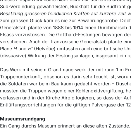
Süd-Verbindung gewährleisten, Rückhalt für die Südfront 
Besatzung grösseren feindlichen Kräften auf kürzere Zeit 
zum grossen Glück kam es nie zur Bewährungsprobe. Doch e
Generalstab plante von 1888 bis 1914 einen Durchmarsch d
Elsass vorzustossen. Die Gotthard-Festungen bewogen den 
verschieben. Auch der französische Generalstab plante ei
Pläne
H
und
H’
(Helvétie) umfassten auch eine britische Un
(dissuasive) Wirkung der Festungsanlagen, insgesamt ein r
Das Werk mit seinem Granitmauerwerk der mit rund 1 m Er
Truppenunterkunft, obschon es darin sehr feucht ist, worun
die Soldaten war beim Bau kaum gedacht worden – Dusche
mussten die Truppen wegen einer Kohlenoxidvergiftung, he
verlassen und in der Kirche Airolo logieren, so dass der 
Entlüftungsvorrichtungen für die giftigen Pulvergase der 
Museumsrundgang
Ein Gang durchs Museum erinnert an diese alten Zustände. 