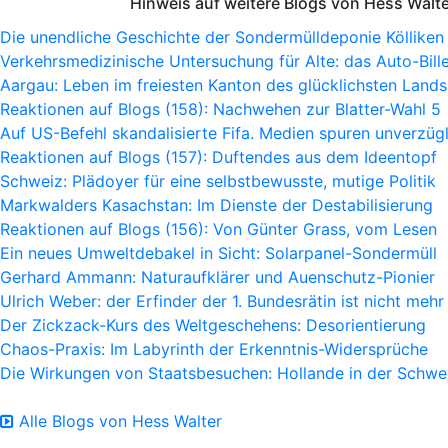
Hinweis auf weitere Blogs von Hess Walt
Die unendliche Geschichte der Sondermülldeponie Kölliken
Verkehrsmedizinische Untersuchung für Alte: das Auto-Bille
Aargau: Leben im freiesten Kanton des glücklichsten Lands
Reaktionen auf Blogs (158): Nachwehen zur Blatter-Wahl 5
Auf US-Befehl skandalisierte Fifa. Medien spuren unverzügl
Reaktionen auf Blogs (157): Duftendes aus dem Ideentopf
Schweiz: Plädoyer für eine selbstbewusste, mutige Politik
Markwalders Kasachstan: Im Dienste der Destabilisierung
Reaktionen auf Blogs (156): Von Günter Grass, vom Lesen
Ein neues Umweltdebakel in Sicht: Solarpanel-Sondermüll
Gerhard Ammann: Naturaufklärer und Auenschutz-Pionier
Ulrich Weber: der Erfinder der 1. Bundesrätin ist nicht mehr
Der Zickzack-Kurs des Weltgeschehens: Desorientierung
Chaos-Praxis: Im Labyrinth der Erkenntnis-Widersprüche
Die Wirkungen von Staatsbesuchen: Hollande in der Schwe
Alle Blogs von Hess Walter