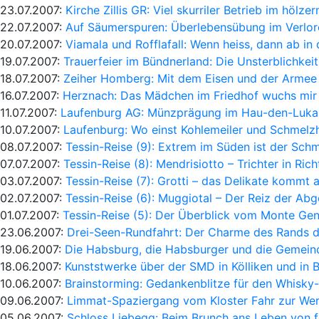
23.07.2007:
Kirche Zillis GR: Viel skurriler Betrieb im hölz
22.07.2007:
Auf Säumerspuren: Überlebensübung im Verlo
20.07.2007:
Viamala und Rofflafall: Wenn heiss, dann ab in 
19.07.2007:
Trauerfeier im Bündnerland: Die Unsterblichkeit
18.07.2007:
Zeiher Homberg: Mit dem Eisen und der Armee
16.07.2007:
Herznach: Das Mädchen im Friedhof wuchs mir
11.07.2007:
Laufenburg AG: Münzprägung im Hau-den-Luka
10.07.2007:
Laufenburg: Wo einst Kohlemeiler und Schmelz
08.07.2007:
Tessin-Reise (9): Extrem im Süden ist der Sch
07.07.2007:
Tessin-Reise (8): Mendrisiotto – Trichter in Rich
03.07.2007:
Tessin-Reise (7): Grotti – das Delikate kommt 
02.07.2007:
Tessin-Reise (6): Muggiotal – Der Reiz der Ab
01.07.2007:
Tessin-Reise (5): Der Überblick vom Monte Ge
23.06.2007:
Drei-Seen-Rundfahrt: Der Charme des Rands 
19.06.2007:
Die Habsburg, die Habsburger und die Gemei
18.06.2007:
Kunststwerke über der SMD in Kölliken und in B
10.06.2007:
Brainstorming: Gedankenblitze für den Whisky
09.06.2007:
Limmat-Spaziergang vom Kloster Fahr zur We
05.06.2007:
Schloss Liebegg: Beim Brunch ans Leben von 