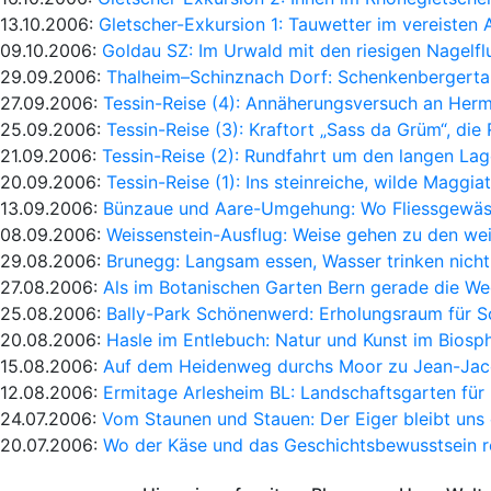
13.10.2006:
Gletscher-Exkursion 1: Tauwetter im vereisten 
09.10.2006:
Goldau SZ: Im Urwald mit den riesigen Nagelf
29.09.2006:
Thalheim–Schinznach Dorf: Schenkenbergert
27.09.2006:
Tessin-Reise (4): Annäherungsversuch an Her
25.09.2006:
Tessin-Reise (3): Kraftort „Sass da Grüm“, die
21.09.2006:
Tessin-Reise (2): Rundfahrt um den langen La
20.09.2006:
Tessin-Reise (1): Ins steinreiche, wilde Maggiat
13.09.2006:
Bünzaue und Aare-Umgehung: Wo Fliessgewäss
08.09.2006:
Weissenstein-Ausflug: Weise gehen zu den we
29.08.2006:
Brunegg: Langsam essen, Wasser trinken nich
27.08.2006:
Als im Botanischen Garten Bern gerade die W
25.08.2006:
Bally-Park Schönenwerd: Erholungsraum für 
20.08.2006:
Hasle im Entlebuch: Natur und Kunst im Biosp
15.08.2006:
Auf dem Heidenweg durchs Moor zu Jean-Jac
12.08.2006:
Ermitage Arlesheim BL: Landschaftsgarten für
24.07.2006:
Vom Staunen und Stauen: Der Eiger bleibt uns 
20.07.2006:
Wo der Käse und das Geschichtsbewusstsein re