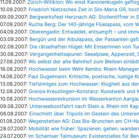
11.09.2007:
Zürich-Witikion: Wo einst Kanonenkugeln gefl
10.09.2007:
Friedrich Nietzsches Zeit in Sils-Maria GR, hoc
09.09.2007:
Bergwerksfest Herznach AG: Stollenöffner in 
07.09.2007:
Rucha Berg: Der 140-jährige Flüelapass, vom W
04.09.2007:
Oberengadin: Entwaldet, entsumpft – und imm
03.09.2007:
Bergün und der Albulapass, der Passanten ge
02.09.2007:
Die rätselhaften Hügel: Mit Emserinnen von 
30.08.2007:
Vergangenheitsspuren: Seealpsee, Appenzell, S
27.08.2007:
Wo selbst der alte Bahnhof zum Bleiben einlädt
18.08.2007:
Hochwasser beim Wehr Kembs: Rhein-Manageme
14.08.2007:
Paul Gugelmann: Kritische, poetische, lustige 
13.08.2007:
Tiefsinniges zum Hochwasser: Klugheit aus d
12.08.2007:
Grenze Kreuzlingen–Konstanz: Kunstwerk und
10.08.2007:
Hochwasserexkursion im Wasserkanton Aargau
09.08.2007:
Unterseebootfahrt nach Stein a. Rhein mit Kap
06.08.2007:
Einschnitt über Tripolis im Gestein des Untere
01.08.2007:
Wegenstetten AG: Das Bio-Brunchen am CH-Nat
28.07.2007:
Mobilität wie früher: Spazieren, gehen, wandern
24.07.2007:
Im Schamser Talmuseum: Existenzielles für Be