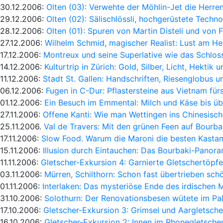
30.12.2006:
Olten (03): Verwehte der Möhlin-Jet die Herren
29.12.2006:
Olten (02): Sälischlössli, hochgerüstete Techn
28.12.2006:
Olten (01): Spuren von Martin Disteli und von Fr
27.12.2006:
Wilhelm Schmid, magischer Realist: Lust am H
17.12.2006:
Montreux und seine Superlative wie das Schloss
14.12.2006:
Kulturtrip in Zürich: Gold, Silber, Licht, Hektik u
11.12.2006:
Stadt St. Gallen: Handschriften, Riesenglobus u
06.12.2006:
Fugen in C-Dur: Pflastersteine aus Vietnam fü
01.12.2006:
Ein Besuch im Emmental: Milch und Käse bis üb
27.11.2006:
Offene Kanti: Wie man Wettingen ins Chinesisch
25.11.2006.
Val de Travers: Mit den grünen Feen auf Bourb
17.11.2006:
Slow Food. Warum die Maroni die besten Kastan
15.11.2006:
Illusion durch Eintauchen: Das Bourbaki-Panora
11.11.2006:
Gletscher-Exkursion 4: Garnierte Gletschertöpfe
03.11.2006:
Mürren, Schilthorn: Schon fast übertrieben sch
01.11.2006:
Interlaken: Das mysteriöse Ende des irdischen 
31.10.2006:
Solothurn: Der Renovationsbesen wütete im Pal
17.10.2006:
Gletscher-Exkursion 3: Grimsel und Aargletsc
16.10.2006:
Gletscher-Exkursion 2: Innen im Rhonegletscher