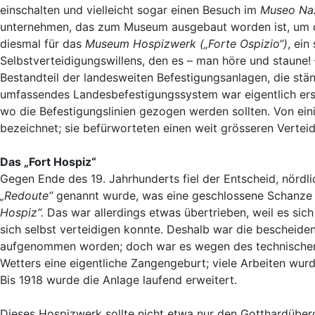
einschalten und vielleicht sogar einen Besuch im
Museo Naz
unternehmen, das zum Museum ausgebaut worden ist, um d
diesmal für das
Museum Hospizwerk („Forte Ospizio“)
, ein
Selbstverteidigungswillens, den es – man höre und staune!
Bestandteil der landesweiten Befestigungsanlagen, die st
umfassendes Landesbefestigungssystem war eigentlich erst 
wo die Befestigungslinien gezogen werden sollten. Von ei
bezeichnet; sie befürworteten einen weit grösseren Verteid
Das „Fort Hospiz“
Gegen Ende des 19. Jahrhunderts fiel der Entscheid, nörd
„Redoute“
genannt wurde, was eine geschlossene Schanze 
Hospiz“.
Das war allerdings etwas übertrieben, weil es sic
sich selbst verteidigen konnte. Deshalb war die bescheid
aufgenommen worden; doch war es wegen des technischen 
Wetters eine eigentliche Zangengeburt; viele Arbeiten wurd
Bis 1918 wurde die Anlage laufend erweitert.
Dieses Hospizwerk sollte nicht etwa nur den Gotthardüber