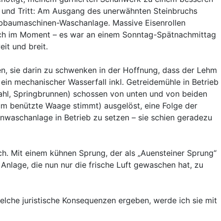
t und Tritt: Am Ausgang des unerwähnten Steinbruchs
bbaumaschinen-Waschanlage. Massive Eisenrollen
Doch im Moment – es war an einem Sonntag-Spätnachmittag
it und breit.
, sie darin zu schwenken in der Hoffnung, dass der Lehm
in mechanischer Wasserfall inkl. Getreidemühle in Betrieb
ahl, Springbrunnen) schossen von unten und von beiden
um benützte Waage stimmt) ausgelöst, eine Folge der
waschanlage in Betrieb zu setzen – sie schien geradezu
ich. Mit einem kühnen Sprung, der als „Auensteiner Sprung“
 Anlage, die nun nur die frische Luft gewaschen hat, zu
welche juristische Konsequenzen ergeben, werde ich sie mit