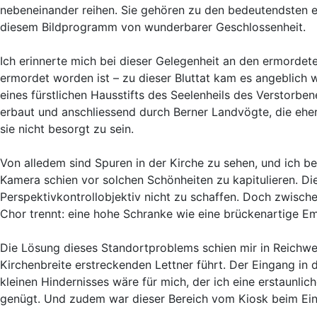
nebeneinander reihen. Sie gehören zu den bedeutendsten e
diesem Bildprogramm von wunderbarer Geschlossenheit.
Ich erinnerte mich bei dieser Gelegenheit an den ermorde
ermordet worden ist – zu dieser Bluttat kam es angeblich
eines fürstlichen Hausstifts des Seelenheils des Verstorbe
erbaut und anschliessend durch Berner Landvögte, die ehe
sie nicht besorgt zu sein.
Von alledem sind Spuren in der Kirche zu sehen, und ich b
Kamera schien vor solchen Schönheiten zu kapitulieren. Die
Perspektivkontrollobjektiv nicht zu schaffen. Doch zwisch
Chor trennt: eine hohe Schranke wie eine brückenartige Em
Die Lösung dieses Standortproblems schien mir in Reichwei
Kirchenbreite erstreckenden Lettner führt. Der Eingang i
kleinen Hindernisses wäre für mich, der ich eine erstaunli
genügt. Und zudem war dieser Bereich vom Kiosk beim Ein