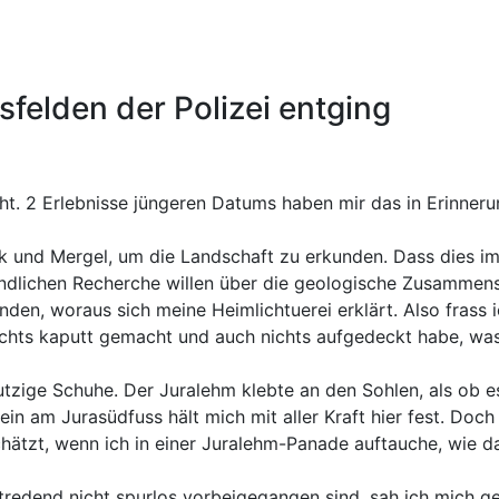
sfelden der Polizei entging
ht. 2 Erlebnisse jüngeren Datums haben mir das in Erinneru
 und Mergel, um die Landschaft zu erkunden. Dass dies im 
ündlichen Recherche willen über die geologische Zusammense
ründen, woraus sich meine Heimlichtuerei erklärt. Also fras
 nichts kaputt gemacht und auch nichts aufgedeckt habe, wa
mutzige Schuhe. Der Juralehm klebte an den Sohlen, als o
ein am Jurasüdfuss hält mich mit aller Kraft hier fest. Doc
chätzt, wenn ich in einer Juralehm-Panade auftauche, wie 
stredend nicht spurlos vorbeigegangen sind, sah ich mich 