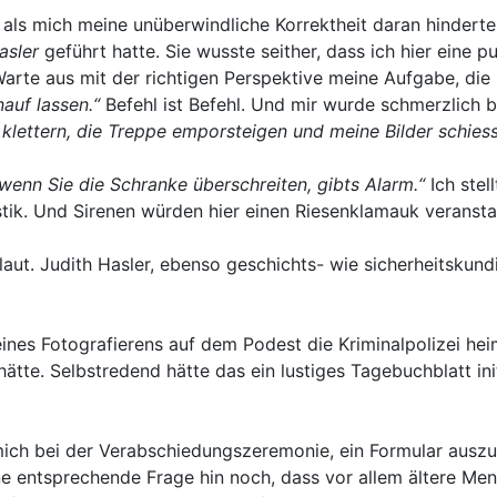
als mich meine unüberwindliche Korrektheit daran hinderte
asler
geführt hatte. Sie wusste seither, dass ich hier eine p
arte aus mit der richtigen Perspektive meine Aufgabe, die
nauf lassen.“
Befehl ist Befehl. Und mir wurde schmerzlich b
klettern, die Treppe emporsteigen und meine Bilder schiess
wenn Sie die Schranke überschreiten, gibts Alarm.“
Ich ste
tik. Und Sirenen würden hier einen Riesenklamauk veransta
laut. Judith Hasler, ebenso geschichts- wie sicherheitskund
s Fotografierens auf dem Podest die Kriminalpolizei heimli
hätte. Selbstredend hätte das ein lustiges Tagebuchblatt in
mich bei der Verabschiedungszeremonie, ein Formular auszuf
eine entsprechende Frage hin noch, dass vor allem ältere 