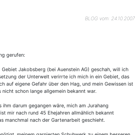
BLOG vom: 24.10.2007
ng gerufen:
Gebiet Jakobsberg (bei Auenstein AG) geschah, will ich
tzung der Unterwelt verirrte ich mich in ein Gebiet, das
s ich auf eigene Gefahr über den Hag, und mein Gewissen ist
s nicht schon lange allgemein bekannt war.
b es ihm darum gegangen wäre, mich am Jurahang
h ist mir nach rund 45 Ehejahren allmählich bekannt
das manchmal nach der Gartenarbeit geschieht.
genötigt, meinem garnierten Schuhwerk zu einem besseren