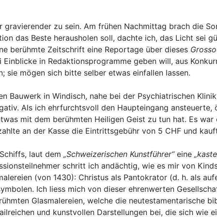
 gravierender zu sein. Am frühen Nachmittag brach die Son
on das Beste herausholen soll, dachte ich, das Licht sei gü
eine berühmte Zeitschrift eine Reportage über dieses
Grosso
rlei Einblicke in Redaktionsprogramme geben will, aus Konku
 sie mögen sich bitte selber etwas einfallen lassen.
 Bauwerk in Windisch, nahe bei der Psychiatrischen Klinik;
ativ. Als ich ehrfurchtsvoll den Haupteingang ansteuerte, 
etwas mit dem berühmten Heiligen Geist zu tun hat. Es war d
ahlte an der Kasse die Eintrittsgebühr von 5 CHF und kauft
 Schiffs, laut dem
„Schweizerischen Kunstführer“
eine
„kast
ionsteilnehmer schritt ich andächtig, wie es mir von Kind
reien (von 1430): Christus als Pantokrator (d. h. als auf
ymbolen. Ich liess mich von dieser ehrenwerten Gesellscha
erühmten Glasmalereien, welche die neutestamentarische bi
ailreichen und kunstvollen Darstellungen bei, die sich wie 