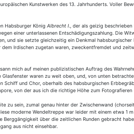
uropäischen Kunstwerken des 13. Jahrhunderts. Voller Bew
ten Habsburger König
Albrecht I
., der als geizig beschriebe
 wegen einer unterlassenen Entschädigungszahlung. Die Wi
nen, und sie setzte gleichzeitig ein Denkmal habsburgische
r dem Irdischen zugetan waren, zweckentfremdet und zeitwe
esann mich auf meinen publizistischen Auftrag des Wahrneh
 Glasfenster waren zu weit oben, und, von unten betrachtet
en Schiff und Chor, oberhalb des habsburgischen Erbbegräbn
pore, von der aus ich die richtige Höhe zum Fotografieren 
te zu sein, zumal genau hinter der Zwischenwand (chorseit
n diese moderne Wendeltreppe war leider mit einem etwa 1 
che Berggängigkeit über die zeitlichen Runden gebracht hab
gang aus nicht einsehbar.