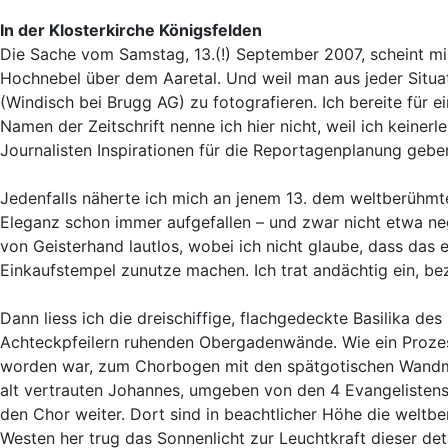
In der Klosterkirche Königsfelden
Die Sache vom Samstag, 13.(!) September 2007, scheint mir
Hochnebel über dem Aaretal. Und weil man aus jeder Situati
(Windisch bei Brugg AG) zu fotografieren. Ich bereite für 
Namen der Zeitschrift nenne ich hier nicht, weil ich keine
Journalisten Inspirationen für die Reportagenplanung geben;
Jedenfalls näherte ich mich an jenem 13. dem weltberühmten
Eleganz schon immer aufgefallen – und zwar nicht etwa neg
von Geisterhand lautlos, wobei ich nicht glaube, dass das 
Einkaufstempel zunutze machen. Ich trat andächtig ein, bez
Dann liess ich die dreischiffige, flachgedeckte Basilika des
Achteckpfeilern ruhenden Obergadenwände. Wie ein Prozess
worden war, zum Chorbogen mit den spätgotischen Wandmale
alt vertrauten Johannes, umgeben von den 4 Evangelistens
den Chor weiter. Dort sind in beachtlicher Höhe die weltb
Westen her trug das Sonnenlicht zur Leuchtkraft dieser det