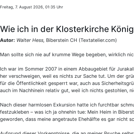
Freitag, 7. August 2026, 01:35 Uhr
Wie ich in der Klosterkirche König
Autor:
Walter Hess,
Biberstein CH (Textatelier.com)
Man sollte sich nie auf krumme Wege begeben, wirklich nic
Ich war im Sommer 2007 in einem Abbaugebiet für Jurakalk
her verschweigen, weil es nichts zur Sache tut. Um der gr
für die Öffentlichkeit gesperrt war, auch aus Sicherheitsg
auch im Nachhinein relativ gut, weil ich nichts gestohlen,
Nach dieser harmlosen Exkursion hatte ich furchtbar sch
festzukleben – was ich ja ohnehin tue: Mein Heim in Biberst
geworden, dass meine angetraute Ehehälfte es gar nicht s
Aufgrund dieser Vorkenntnisse, die an meiner Psyche selb