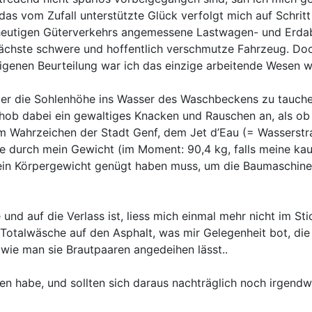
as vom Zufall unterstützte Glück verfolgt mich auf Schrit
 heutigen Güterverkehrs angemessene Lastwagen- und Erda
 nächste schwere und hoffentlich verschmutze Fahrzeug. 
eigenen Beurteilung war ich das einzige arbeitende Wesen we
er die Sohlenhöhe ins Wasser des Waschbeckens zu tauchen
hob dabei ein gewaltiges Knacken und Rauschen an, als ob e
m Wahrzeichen der Stadt Genf, dem Jet d’Eau (= Wasserstr
e durch mein Gewicht (im Moment: 90,4 kg, falls meine ka
ein Körpergewicht genügt haben muss, um die Baumaschinen
nd auf die Verlass ist, liess mich einmal mehr nicht im St
r Totalwäsche auf den Asphalt, was mir Gelegenheit bot, die
, wie man sie Brautpaaren angedeihen lässt..
ten habe, und sollten sich daraus nachträglich noch irgend