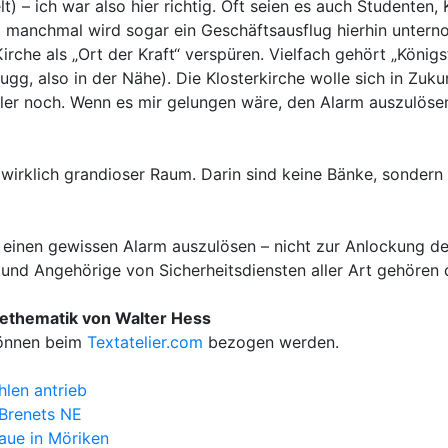
) – ich war also hier richtig. Oft seien es auch Studenten, K
nd manchmal wird sogar ein Geschäftsausflug hierhin unte
 Kirche als „Ort der Kraft“ verspüren. Vielfach gehört „Kö
gg, also in der Nähe). Die Klosterkirche wolle sich in Zuku
ler noch. Wenn es mir gelungen wäre, den Alarm auszulösen
n wirklich grandioser Raum. Darin sind keine Bänke, sondern
einen gewissen Alarm auszulösen – nicht zur Anlockung der 
n und Angehörige von Sicherheitsdiensten aller Art gehören 
sethematik von Walter Hess
können beim
Textatelier.com
bezogen werden.
hlen antrieb
 Brenets NE
aue in Möriken