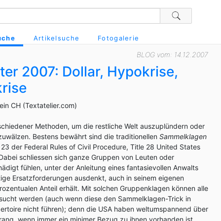
uche
Artikelsuche
Fotogalerie
BLOG vom: 14.12.2007
er 2007: Dollar, Hypokrise,
rise
tein CH (Textatelier.com)
schiedener Methoden, um die restliche Welt auszuplündern oder
zuwälzen. Bestens bewährt sind die traditionellen
Sammelklagen
3 der Federal Rules of Civil Procedure, Title 28 United States
Dabei schliessen sich ganze Gruppen von Leuten oder
chädigt fühlen, unter der Anleitung eines fantasievollen Anwalts
ige Ersatzforderungen ausdenkt, auch in seinem eigenen
 prozentualen Anteil erhält. Mit solchen Gruppenklagen können alle
sucht werden (auch wenn diese den Sammelklagen-Trick in
ertoire nicht führen); denn die USA haben weltumspannend über
rrang, wenn immer ein minimer Bezug zu ihnen vorhanden ist.