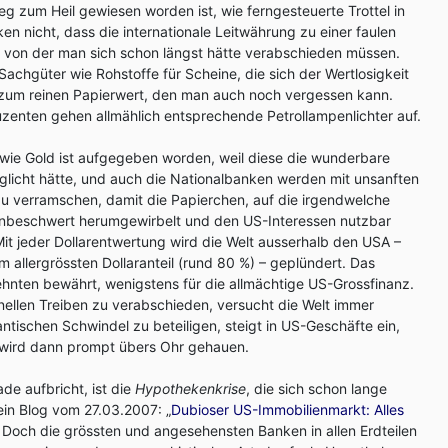
g zum Heil gewiesen worden ist, wie ferngesteuerte Trottel in
en nicht, dass die internationale Leitwährung zu einer faulen
 von der man sich schon längst hätte verabschieden müssen.
Sachgüter wie Rohstoffe für Scheine, die sich der Wertlosigkeit
n zum reinen Papierwert, den man auch noch vergessen kann.
zenten gehen allmählich entsprechende Petrollampenlichter auf.
wie Gold ist aufgegeben worden, weil diese die wunderbare
licht hätte, und auch die Nationalbanken werden mit unsanften
 zu verramschen, damit die Papierchen, auf die irgendwelche
unbeschwert herumgewirbelt und den US-Interessen nutzbar
t jeder Dollarentwertung wird die Welt ausserhalb den USA –
m allergrössten Dollaranteil (rund 80 %) – geplündert. Das
ehnten bewährt, wenigstens für die allmächtige US-Grossfinanz.
inellen Treiben zu verabschieden, versucht die Welt immer
ntischen Schwindel zu beteiligen, steigt in US-Geschäfte ein,
d wird dann prompt übers Ohr gehauen.
de aufbricht, ist die
Hypothekenkrise
, die sich schon lange
in Blog vom 27.03.2007: „
Dubioser US-Immobilienmarkt: Alles
Doch die grössten und angesehensten Banken in allen Erdteilen