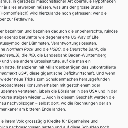
daraus, in geradezu masochistischer Art oberfaule Hypotheken
r ja alles erwerben müssen, was uns der grosse Bruder
(Hormonfleisch) wird hierzulande noch gefressen; wer die
ber zur Fettlawine.
ger bezahlten und bezahlen dadurch die unbeherrschte, ruinöse
r ebenso berühmte wie degenerierte US-Way of Life
tatussymbol der Dümmsten, Verantwortungslosesten.
sche
Northern Rock
und die
HSBC
, die
Deutsche Bank
, die
achsenLB),
die
IKB
, die Landesbank Baden-Württemberg
S
und viele andere Grossinstitute, auf die man ein
 hatte, finanzieren mit Milliardenbeträgen das unkontrollierte
nnenmarkt USA“
, diese gigantische Defizitwirtschaft. Und wenn
s wieder neue Tricks zum Schuldenmachen herausgefunden
 beobachtetes Konsumverhalten mit gestohlenem oder
dehnen verstehen, jubeln die Börsianer in den USA und in der
enkurse steigen wieder … Auch in diesem Geschäft werden die
au nachvollzogen – selbst dort, wo die Rechnungen der an
merikaner am bitteren Ende landen.
ie ihrem Volk grosszügig Kredite für Eigenheime und
mlich nachgeschossen hatten und auf diese Schulden noch