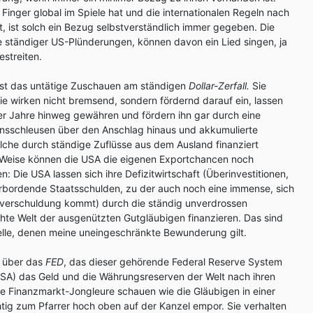
Finger global im Spiele hat und die internationalen Regeln nach
, ist solch ein Bezug selbstverständlich immer gegeben. Die
 ständiger US-Plünderungen, können davon ein Lied singen, ja
streiten.
 ist das untätige Zuschauen am ständigen
Dollar-Zerfall.
Sie
ie wirken nicht bremsend, sondern fördernd darauf ein, lassen
er Jahre hinweg gewähren und fördern ihn gar durch eine
nsschleusen über den Anschlag hinaus und akkumulierte
elche durch ständige Zuflüsse aus dem Ausland finanziert
Weise können die USA die eigenen Exportchancen noch
: Die USA lassen sich ihre Defizitwirtschaft (Überinvestitionen,
erbordende Staatsschulden, zu der auch noch eine immense, sich
tverschuldung kommt) durch die ständig unverdrossen
hte Welt der ausgenützten Gutgläubigen finanzieren. Das sind
lle, denen meine uneingeschränkte Bewunderung gilt.
t über das
FED
, das dieser gehörende Federal Reserve System
SA) das Geld und die Währungsreserven der Welt nach ihren
lle Finanzmarkt-Jongleure schauen wie die Gläubigen in einer
tig zum Pfarrer hoch oben auf der Kanzel empor. Sie verhalten