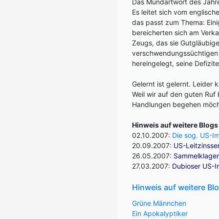
Das Mundartwort des Jahre
Es leitet sich vom englisch
das passt zum Thema: Einig
bereicherten sich am Verka
Zeugs, das sie Gutgläubige
verschwendungssüchtigen a
hereingelegt, seine Defizit
Gelernt ist gelernt. Leider
Weil wir auf den guten Ruf 
Handlungen begehen möchte
Hinweis auf weitere Blog
02.10.2007:
Die sog. US-Im
20.09.2007:
US-Leitzinsse
26.05.2007:
Sammelklagen:
27.03.2007:
Dubioser US-I
Hinweis auf weitere Bl
Grüne Männchen
Ein Apokalyptiker