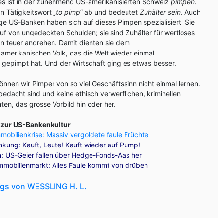
s ist in der zunehmend US-amerikanisierten Schweiz
pimpen
.
en Tätigkeitswort
„to pimp“
ab und bedeutet
Zuhälter sein
. Auch
e US-Banken haben sich auf dieses Pimpen spezialisiert: Sie
uf von ungedeckten Schulden; sie sind Zuhälter für wertloses
n teuer andrehen. Damit dienten sie dem
merikanischen Volk, das die Welt wieder einmal
e gepimpt hat. Und der Wirtschaft ging es etwas besser.
 können wir Pimper von so viel Geschäftssinn nicht einmal lernen.
bedacht sind und keine ethisch verwerflichen, kriminellen
n, das grosse Vorbild hin oder her.
s zur US-Bankenkultur
mobilienkrise: Massiv vergoldete faule Früchte
nkung: Kauft, Leute! Kauft wieder auf Pump!
 US-Geier fallen über Hedge-Fonds-Aas her
mmobilienmarkt: Alles Faule kommt von drüben
ogs von WESSLING H. L.