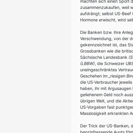
machten sich einen Sport 
zusammenzukaufen, weil wi
aufdrängt; selbst US-Beef 
Hormone erwischt, wird sel
Die Banken bzw. ihre Anle
Verschwendung, von der de
gekennzeichnet ist, das S
Grossbanken wie die briti
Sächsische Landesbank
(S
(LBBW)
, die Schweizer
UB
uneingeschränktes Vertrauen
Geschehen im
„riesigen Bi
die US-Verbraucher jeweil
haben, ihr mit Argusaugen
geliehenem Geld noch auszu
übrigen Welt, und die Akti
US-Vorgaben fast punktgen
Masslosigkeit erkrankten A
Der Trick der US-Banken, d
benzinfressende Auots för