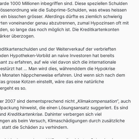
liarde 1000 Millionen inbegriffen sind. Diese speziellen Schulden
Grössenordnung wie die Subprime-Schulden, was etwas heissen
les ein bisschen grösser. Allerdings dürfte es ziemlich schwierig
arten voneinander genau abzutrennen, zumal Hypozinsen oft mit
den, so lange das noch möglich ist. Die Kreditkartenkonten
ärker überzogen.
ditkartenschulden und der Weiterverkauf der verbrieften
den Hypotheken-Vorbild an naive Investoren hat bereits
nt zu erfahren, auf wie viel davon sich die internationale
 gestürzt hat … Man wird dies, währenddem die Hypokrise
ten Monaten häppchenweise erfahren. Und wenn sich nach dem
 grosse Kotzen einstellt, wäre das eine natürliche
 ergeht es so.
ter 2007 sind dementsprechend nicht
„Klimakompensation“
, auch
packung hinweist, die einen Lösungsansatz suggeriert. Es sind
und
Kreditkartenkrise
. Dahinter verbergen sich viel
gen als beim Versuch, Klimaschädigungen durch zusätzliche
statt die Schäden zu verhindern.