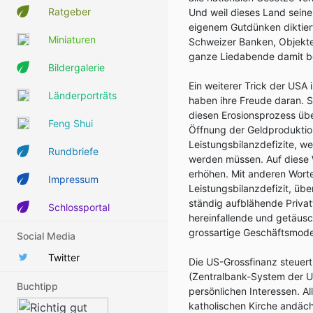
Ratgeber
Und weil dieses Land seine 
eigenem Gutdünken diktiert
Miniaturen
Schweizer Banken, Objekte
ganze Liedabende damit be
Bildergalerie
Ein weiterer Trick der USA
Länderporträts
haben ihre Freude daran. S
diesen Erosionsprozess üb
Feng Shui
Öffnung der Geldproduktio
Leistungsbilanzdefizite, w
Rundbriefe
werden müssen. Auf diese 
erhöhen. Mit anderen Worten
Impressum
Leistungsbilanzdefizit, üb
ständig aufblähende Priva
Schlossportal
hereinfallende und getäusc
grossartige Geschäftsmode
Social Media
Twitter
Die US-Grossfinanz steuer
(Zentralbank-System der U
Buchtipp
persönlichen Interessen. A
katholischen Kirche andäch