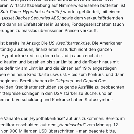
teren Wirtschaftsbelebung auf Nimmerwiedersehen butterten, ist
(Sub-Prime-Hypothekenkredite)
wurden gebündelt, mit einem
n
(Asset Backes Securities ABS)
sowie dem verkaufsfördernden
d dann an Einfaltspinsel in Banken, Fondsgesellschaften (auch
rungen zu masslos überrissenen Preisen verkauft.
ist bereits im Anzug: Die
US-Kreditkartenkrise
. Die Amerikaner,
tändig ausbauen, finanzierten natürlich nicht den ganzen
 Hypothekarkrediten, denn da sind ja auch noch die
nd kaufen und bezahlen bis zur Limite und darüber hinaus mit
se definitiv am Limit ist und die Zinsen auf 19 % angestiegen
eben eine neue Kreditkarte usw. usf. – bis zum Konkurs, und dann
beginnen. Bereits haben die
Citigroup
und
Capital One
bei den Kreditkartenschulden steigende Ausfälle zu beobachten
ittelpreise schlagen in den USA stärker zu Buche, und an
niemand. Verschuldung und Konkurse haben Statussymbol-
he Variante der „Hypothekenkrise“ auf uns zukommen: Bereits im
reditkartenschulden laut dem
„Handelsblatt“
vom Montag. 12.
von 900 Milliarden USD überschritten – man beachte bitte,