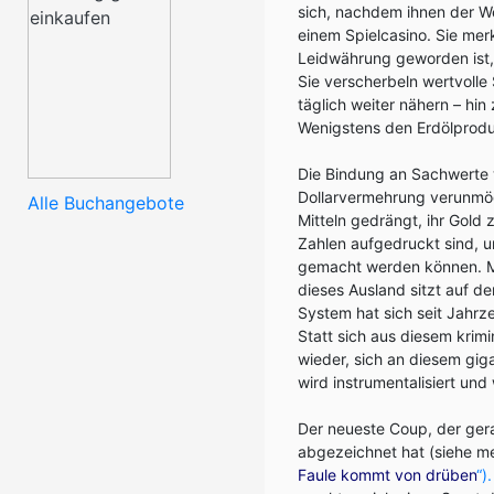
sich, nachdem ihnen der We
einem Spielcasino. Sie merk
Leidwährung geworden ist,
Sie verscherbeln wertvolle 
täglich weiter nähern – hi
Wenigstens den Erdölprodu
Die Bindung an Sachwerte 
Dollarvermehrung verunmög
Alle Buchangebote
Mitteln gedrängt, ihr Gold
Zahlen aufgedruckt sind, 
gemacht werden können. Mi
dieses Ausland sitzt auf de
System hat sich seit Jahrz
Statt sich aus diesem krim
wieder, sich an diesem giga
wird instrumentalisiert un
Der neueste Coup, der gera
abgezeichnet hat (siehe me
Faule kommt von drüben
“).