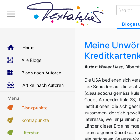
Blogss
Meine Unwört
Home
Kreditkartenk
Alle Blogs
Autor:
Walter Hess
, Bibers
Blogs nach Autoren
Die USA bedienen sich ver
Artikel nach Autoren
ihre Schulden auf diese ab
(
class actions
gemäss Rule 2
Menu
Codes Appendix Rule 23). 
Institutionen, die sich ges
Glanzpunkte
zusammen, der sich gewalt
Interesse, weil er ja einen
Kontrapunkte
Länder dieser Erde heimge
ihrem eigenen Gesetzesrep
Literatur
alle nationalen Gesetze Vo