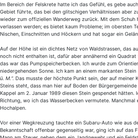
Im Bereich der Felskrete hatte ich das Gefühl, es gebe auc
Gebiet führte, das bei den glitschigen Verhältnissen aber zu
wieder zum offiziellen Wanderweg zurück. Mit dem Schuh ha
verlassen werden; es bietet kaum Probleme; im obersten Tei
Nischen, Einschnitten und Höckern und hat sogar ein Gelän
Auf der Höhe ist ein dichtes Netz von Waldstrassen, das 
noch nicht enthalten ist, dafür aber annähernd ein Quadra
das war das Pumpspeicherbecken. Ich wurde zum Orientier
niedergehenden Sonne. Ich kam an einem markanten Stein m
ü. M.“.
Das musste der höchste Punkt sein, der auf meiner 
Steins steht, dass man hier auf Boden der Bürgergemeind
Kappel am 2. Januar 1989 diesen Stein gespendet hätten. 
Richtung, wo ich das Wasserbecken vermutete. Manchmal e
Hochalpen.
Vor einer Wegkreuzung tauchte ein Subaru-Auto wie aus de
Bekanntschaft offenbar gegenseitig war, ging ich auf das 
Mann am Steuer, neben dem ein Jagdgewehr und ein Feldste