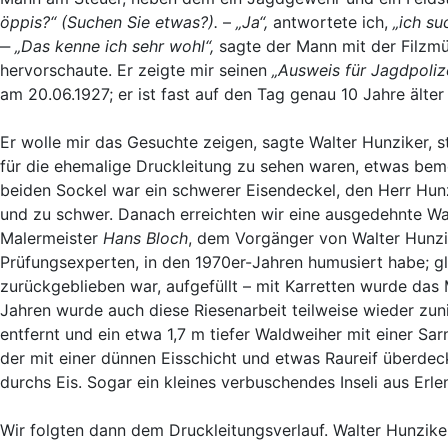
öppis?“ (Suchen Sie etwas?).
–
„Ja“,
antwortete ich,
„ich s
‒
„Das kenne ich sehr wohl“,
sagte der Mann mit der Filzmü
hervorschaute. Er zeigte mir seinen
„Ausweis für Jagdpoliz
am 20.06.1927; er ist fast auf den Tag genau 10 Jahre älter 
Er wolle mir das Gesuchte zeigen, sagte Walter Hunziker, 
für die ehemalige Druckleitung zu sehen waren, etwas bem
beiden Sockel war ein schwerer Eisendeckel, den Herr Hun
und zu schwer. Danach erreichten wir eine ausgedehnte Wa
Malermeister
Hans Bloch
, dem Vorgänger von Walter Hunzik
Prüfungsexperten, in den 1970er-Jahren humusiert habe; g
zurückgeblieben war, aufgefüllt – mit Karretten wurde das
Jahren wurde auch diese Riesenarbeit teilweise wieder zun
entfernt und ein etwa 1,7 m tiefer Waldweiher mit einer Sar
der mit einer dünnen Eisschicht und etwas Raureif überdec
durchs Eis. Sogar ein kleines verbuschendes Inseli aus Erle
Wir folgten dann dem Druckleitungsverlauf. Walter Hunzike