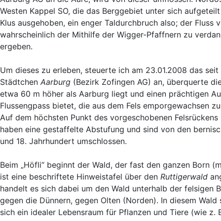
Westen Kappel SO, die das Berggebiet unter sich aufgeteil
Klus ausgehoben, ein enger Taldurchbruch also; der Fluss v
wahrscheinlich der Mithilfe der Wigger-Pfaffnern zu verda
ergeben.
Um dieses zu erleben, steuerte ich am 23.01.2008 das sei
Städtchen
Aarburg
(Bezirk Zofingen AG) an, überquerte die
etwa 60 m höher als Aarburg liegt und einen prächtigen A
Flussengpass bietet, die aus dem Fels emporgewachsen zu se
Auf dem höchsten Punkt des vorgeschobenen Felsrückens sit
haben eine gestaffelte Abstufung und sind von den bernis
und 18. Jahrhundert umschlossen.
Beim „Höfli“ beginnt der Wald, der fast den ganzen Born
ist eine beschriftete Hinweistafel über den
Ruttigerwald
an
handelt es sich dabei um den Wald unterhalb der felsigen
gegen die Dünnern, gegen Olten (Norden). In diesem Wald 
sich ein idealer Lebensraum für Pflanzen und Tiere (wie z