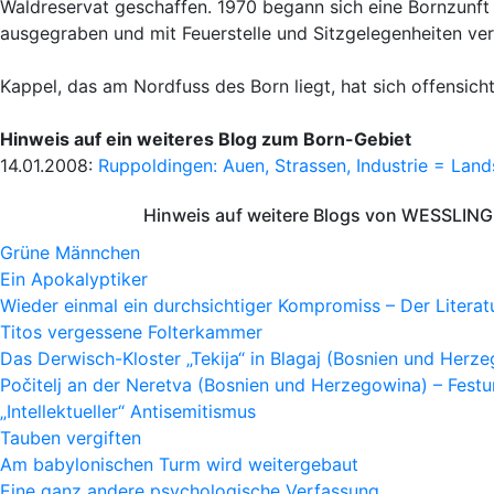
Waldreservat geschaffen. 1970 begann sich eine Bornzunf
ausgegraben und mit Feuerstelle und Sitzgelegenheiten ve
Kappel, das am Nordfuss des Born liegt, hat sich offensicht
Hinweis auf ein weiteres Blog zum Born-Gebiet
14.01.2008:
Ruppoldingen: Auen, Strassen, Industrie = Land
Hinweis auf weitere Blogs von WESSLING 
Grüne Männchen
Ein Apokalyptiker
Wieder einmal ein durchsichtiger Kompromiss – Der Litera
Titos vergessene Folterkammer
Das Derwisch-Kloster „Tekija“ in Blagaj (Bosnien und Herz
Počitelj an der Neretva (Bosnien und Herzegowina) – Fes
„Intellektueller“ Antisemitismus
Tauben vergiften
Am babylonischen Turm wird weitergebaut
Eine ganz andere psychologische Verfassung