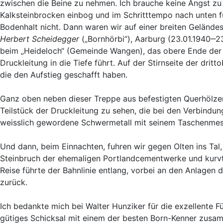
zwischen die Beine zu nehmen. Ich brauche keine Angst zu h
Kalksteinbrocken einbog und im Schritttempo nach unten fu
Bodenhalt nicht. Dann waren wir auf einer breiten Geländ
Herbert Scheidegger
(„Bornhörbi“), Aarburg (23.01.1940‒23.
beim „Heideloch“ (Gemeinde Wangen), das obere Ende der 
Druckleitung in die Tiefe führt. Auf der Stirnseite der drit
die den Aufstieg geschafft haben.
Ganz oben neben dieser Treppe aus befestigten Querhölzern,
Teilstück der Druckleitung zu sehen, die bei den Verbindung
weisslich gewordene Schwermetall mit seinem Taschenmesse
Und dann, beim Einnachten, fuhren wir gegen Olten ins Tal
Steinbruch der ehemaligen Portlandcementwerke und kurvten
Reise führte der Bahnlinie entlang, vorbei an den Anlagen
zurück.
Ich bedankte mich bei Walter Hunziker für die exzellente F
gütiges Schicksal mit einem der besten Born-Kenner zusa