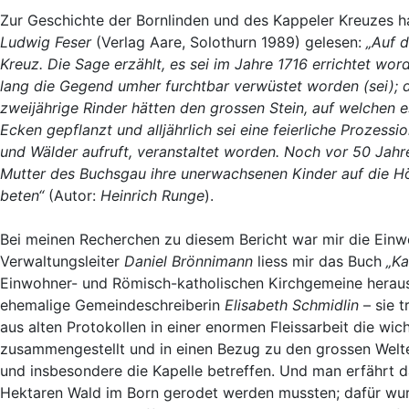
Zur Geschichte der Bornlinden und des Kappeler Kreuzes 
Ludwig Feser
(Verlag Aare, Solothurn 1989) gelesen:
„Auf 
Kreuz. Die Sage erzählt, es sei im Jahre 1716 errichtet w
lang die Gegend umher furchtbar verwüstet worden (sei); 
zweijährige Rinder hätten den grossen Stein, auf welchen 
Ecken gepflanzt und alljährlich sei eine feierliche Prozess
und Wälder aufruft, veranstaltet worden. Noch vor 50 Jahr
Mutter des Buchsgau ihre unerwachsenen Kinder auf die Hö
beten“
(Autor:
Heinrich Runge
).
Bei meinen Recherchen zu diesem Bericht war mir die Einwo
Verwaltungsleiter
Daniel Brönnimann
liess mir das Buch
„Ka
Einwohner- und Römisch-katholischen Kirchgemeine heraus
ehemalige Gemeindeschreiberin
Elisabeth Schmidlin
– sie t
aus alten Protokollen in einer enormen Fleissarbeit die wic
zusammengestellt und in einen Bezug zu den grossen Weltere
und insbesondere die Kapelle betreffen. Und man erfährt
Hektaren Wald im Born gerodet werden mussten; dafür wu