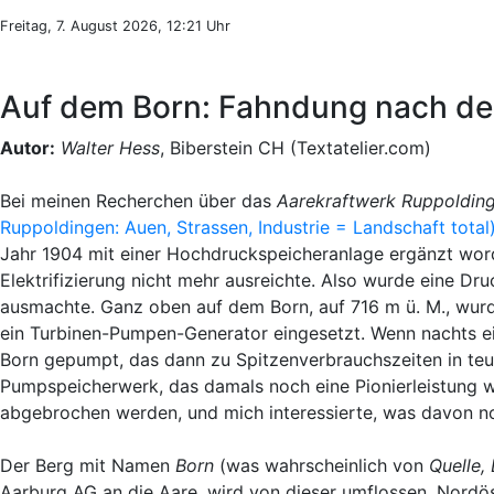
Freitag, 7. August 2026, 12:21 Uhr
Auf dem Born: Fahndung nach d
Autor:
Walter Hess
, Biberstein CH (Textatelier.com)
Bei meinen Recherchen über das
Aarekraftwerk Ruppoldin
Ruppoldingen: Auen, Strassen, Industrie = Landschaft total
Jahr 1904 mit einer Hochdruckspeicheranlage ergänzt wo
Elektrifizierung nicht mehr ausreichte. Also wurde eine Dr
ausmachte. Ganz oben auf dem Born, auf 716 m ü. M., wur
ein Turbinen-Pumpen-Generator eingesetzt. Wenn nachts e
Born gepumpt, das dann zu Spitzenverbrauchszeiten in teu
Pumpspeicherwerk, das damals noch eine Pionierleistung war
abgebrochen werden, und mich interessierte, was davon no
Der Berg mit Namen
Born
(was wahrscheinlich von
Quelle,
Aarburg AG an die Aare, wird von dieser umflossen. Nordös