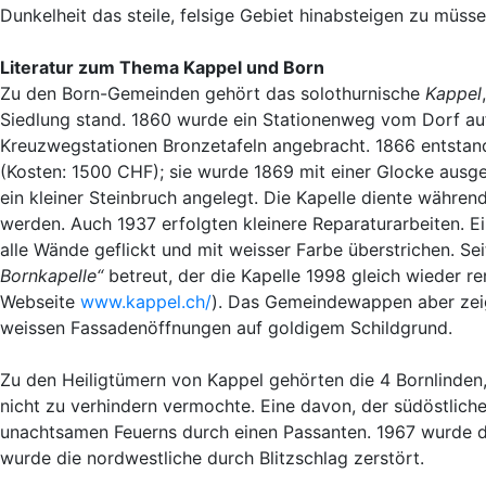
Dunkelheit das steile, felsige Gebiet hinabsteigen zu müsse
Literatur zum Thema Kappel und Born
Zu den Born-Gemeinden gehört das solothurnische
Kappel
Siedlung stand. 1860 wurde ein Stationenweg vom Dorf auf
Kreuzwegstationen Bronzetafeln angebracht. 1866 entstan
(Kosten: 1500 CHF); sie wurde 1869 mit einer Glocke ausg
ein kleiner Steinbruch angelegt. Die Kapelle diente währen
werden. Auch 1937 erfolgten kleinere Reparaturarbeiten. E
alle Wände geflickt und mit weisser Farbe überstrichen. S
Bornkapelle“
betreut, der die Kapelle 1998 gleich wieder ren
Webseite
www.kappel.ch/
). Das Gemeindewappen aber zeig
weissen Fassadenöffnungen auf goldigem Schildgrund.
Zu den Heiligtümern von Kappel gehörten die 4 Bornlinden
nicht zu verhindern vermochte. Eine davon, der südöstlic
unachtsamen Feuerns durch einen Passanten. 1967 wurde di
wurde die nordwestliche durch Blitzschlag zerstört.