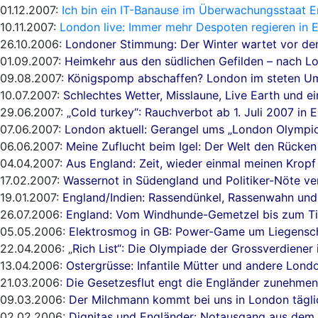
01.12.2007:
Ich bin ein IT-Banause im Überwachungsstaat 
10.11.2007:
London live: Immer mehr Despoten regieren in 
26.10.2006:
Londoner Stimmung: Der Winter wartet vor de
01.09.2007:
Heimkehr aus den südlichen Gefilden – nach L
09.08.2007:
Königspomp abschaffen? London im steten U
10.07.2007:
Schlechtes Wetter, Misslaune, Live Earth und e
29.06.2007:
„Cold turkey“: Rauchverbot ab 1. Juli 2007 in 
07.06.2007:
London aktuell: Gerangel ums „London Olympi
06.06.2007:
Meine Zuflucht beim Igel: Der Welt den Rücken
04.04.2007:
Aus England: Zeit, wieder einmal meinen Kropf
17.02.2007:
Wassernot in Südengland und Politiker-Nöte ve
19.01.2007:
England/Indien: Rassendünkel, Rassenwahn und
26.07.2006:
England: Vom Windhunde-Gemetzel bis zum Tie
05.05.2006:
Elektrosmog in GB: Power-Game um Liegensc
22.04.2006: „
Rich List“: Die Olympiade der Grossverdiener
13.04.2006:
Ostergrüsse: Infantile Mütter und andere Lon
21.03.2006:
Die Gesetzesflut engt die Engländer zunehmen
09.03.2006:
Der Milchmann kommt bei uns in London tägli
02.02.2006:
Dignitas und Engländer: Notausgang aus dem