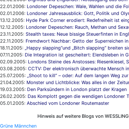
22.01.2006:
Londoner Depeschen: Wale, Wahlen und die Fo
02.01.2006:
Londoner Jahresausblick: Gott, Politik und Ol
13.12.2005:
Hyde Park Corner erodiert: Redefreiheit ist e
12.12.2005:
Londoner Depeschen: Rauch, Methan und Sexa
23.11.2005:
Stealth taxes: Neue bissige Steuerfinten in Eng
22.11.2005:
Fremdwort Nachbar: Getto der Superreichen in
18.11.2005:
„Happy slapping“und „Bitch slapping“ breiten si
07.11.2005:
Die Integration ist gescheitert: Elendsleben in 
02.09.2005:
Londons Steine des Anstosses: Riesenkiesel, S
03.08.2005:
CCTV: Der elektronisch überwachte Mensch i
25.07.2005:
„Shoot to kill“ – oder: Auf dem langen Weg zur
21.04.2005:
Monster und Lichtblicke: Was alles in der Zeit
19.03.2005:
Den Parksündern in London platzt der Kragen
26.02.2005:
Das Komplott gegen die wendigen Londoner T
05.01.2005:
Abschied vom Londoner Routemaster
Hinweis auf weitere Blogs von WESSLING 
Grüne Männchen