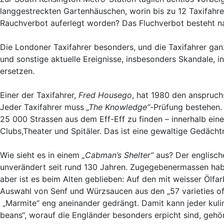
langgestreckten Gartenhäuschen, worin bis zu 12 Taxifahrer P
Rauchverbot auferlegt worden? Das Fluchverbot besteht na
Die Londoner Taxifahrer besonders, und die Taxifahrer ganz 
und sonstige aktuelle Ereignisse, insbesonders Skandale, 
ersetzen.
Einer der Taxifahrer,
Fred Housego
, hat 1980 den anspruc
Jeder Taxifahrer muss
„The Knowledge“-
Prüfung bestehen.
25 000 Strassen aus dem Eff-Eff zu finden – innerhalb eine
Clubs,Theater und Spitäler. Das ist eine gewaltige Gedächtn
Wie sieht es in einem
„Cabman’s Shelter“
aus? Der englisch
unverändert seit rund 130 Jahren. Zugegebenermassen hab
aber ist es beim Alten geblieben: Auf den mit weisser Ölfar
Auswahl von Senf und Würzsaucen aus den „57 varieties of
„Marmite“ eng aneinander gedrängt. Damit kann jeder kuli
beans“, worauf die Engländer besonders erpicht sind, gehör