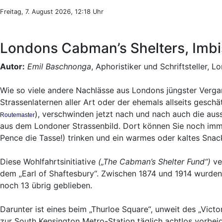
Freitag, 7. August 2026, 12:18 Uhr
Londons Cabman’s Shelters, Imbis
Autor:
Emil Baschnonga
, Aphoristiker und Schriftsteller, L
Wie so viele andere Nachlässe aus Londons jüngster Verga
Strassenlaternen aller Art oder der ehemals allseits gesc
), verschwinden jetzt nach und nach auch die aus
Routemaster
aus dem Londoner Strassenbild. Dort können Sie noch imme
Pence die Tasse!) trinken und ein warmes oder kaltes Snack
Diese Wohlfahrtsinitiative
(„The Cabman’s Shelter Fund“)
ve
dem „Earl of Shaftesbury“. Zwischen 1874 und 1914 wurden 
noch 13 übrig geblieben.
Darunter ist eines beim „Thurloe Square“, unweit des „Vic
zur South Kensington Metro-Station täglich achtlos vorbe