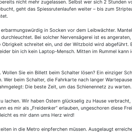
ereits nicht mehr zugelassen. Selbst wer sich 2 Stunden vo
bucht, geht das Spiessrutenlaufen weiter – bis zum Stripte
tet.
, erbarmungswürdig in Socken vor dem Leibwächter. Mantel,
rchleuchtet. Bei solcher Nervensägerei ist es angeraten, 
brigkeit schreitet ein, und der Witzbold wird abgeführt. E
. Leider bin ich kein Laptop-Mensch. Mitten im Rummel kann i
. Wollen Sie ein Billett beim Schalter lösen? Ein einziger Sc
n. Wer beim Schalter, die Fahrkarte nach langer Wartepause
lahmgelegt: Die beste Zeit, um das Schienennetz zu warten.
u lachen. Wir haben Ostern glückselig zu Hause verbracht,
ann es mir als „Freidenker“ erlauben, ungeschoren diese Fre
leicht es mir dann ums Herz wird!
eiten in die Metro einpferchen müssen. Ausgelaugt erreichen