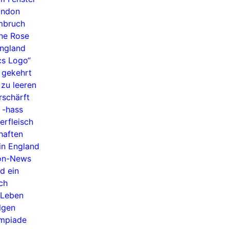
ondon
mbruch
ine Rose
England
cs Logo“
 gekehrt
 zu leeren
rschärft
 -hass
rfleisch
haften
 in England
don-News
d ein
ch
 Leben
lgen
ympiade