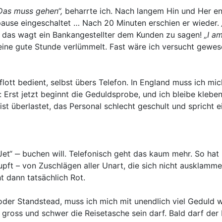
„Das muss gehen“,
beharrte ich. Nach langem Hin und Her ent
pause eingeschaltet … Nach 20 Minuten erschien er wieder.
das wagt ein Bankangestellter dem Kunden zu sagen!
„I a
te eine gute Stunde verlümmelt. Fast wäre ich versucht gew
lott bedient, selbst übers Telefon. In England muss ich m
: Erst jetzt beginnt die Geduldsprobe, und ich bleibe klebe
 ist überlastet, das Personal schlecht geschult und spricht
 Jet“ ‒ buchen will. Telefonisch geht das kaum mehr. So ha
pft – von Zuschlägen aller Unart, die sich nicht ausklamm
t dann tatsächlich Rot.
 oder Standstead, muss ich mich mit unendlich viel Geduld 
 gross und schwer die Reisetasche sein darf. Bald darf de