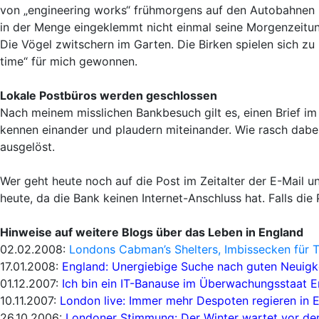
von „engineering works“ frühmorgens auf den Autobahnen R
in der Menge eingeklemmt nicht einmal seine Morgenzeitung
Die Vögel zwitschern im Garten. Die Birken spielen sich zu
time“ für mich gewonnen.
Lokale Postbüros werden geschlossen
Nach meinem misslichen Bankbesuch gilt es, einen Brief im 
kennen einander und plaudern miteinander. Wie rasch dabei
ausgelöst.
Wer geht heute noch auf die Post im Zeitalter der E-Mail
heute, da die Bank keinen Internet-Anschluss hat. Falls di
Hinweise auf weitere Blogs über das Leben in England
02.02.2008:
Londons Cabman’s Shelters, Imbissecken für T
17.01.2008:
England: Unergiebige Suche nach guten Neuigk
01.12.2007:
Ich bin ein IT-Banause im Überwachungsstaat 
10.11.2007:
London live: Immer mehr Despoten regieren in 
26.10.2006:
Londoner Stimmung: Der Winter wartet vor de