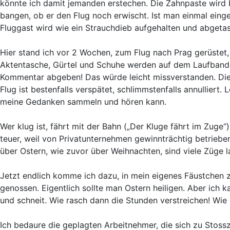
könnte ich damit jemanden erstechen. Die Zahnpaste wird b
bangen, ob er den Flug noch erwischt. Ist man einmal einge
Fluggast wird wie ein Strauchdieb aufgehalten und abgetas
Hier stand ich vor 2 Wochen, zum Flug nach Prag gerüstet
Aktentasche, Gürtel und Schuhe werden auf dem Laufband du
Kommentar abgeben! Das würde leicht missverstanden. Die O
Flug ist bestenfalls verspätet, schlimmstenfalls annulliert
meine Gedanken sammeln und hören kann.
Wer klug ist, fährt mit der Bahn („Der Kluge fährt im Zuge“)
teuer, weil von Privatunternehmen gewinnträchtig betriebe
über Ostern, wie zuvor über Weihnachten, sind viele Züge 
Jetzt endlich komme ich dazu, in mein eigenes Fäustchen z
genossen. Eigentlich sollte man Ostern heiligen. Aber ich k
und schneit. Wie rasch dann die Stunden verstreichen! Wie 
Ich bedaure die geplagten Arbeitnehmer, die sich zu Stossz