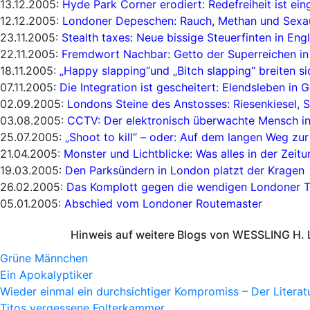
13.12.2005:
Hyde Park Corner erodiert: Redefreiheit ist e
12.12.2005:
Londoner Depeschen: Rauch, Methan und Sexa
23.11.2005:
Stealth taxes: Neue bissige Steuerfinten in Eng
22.11.2005:
Fremdwort Nachbar: Getto der Superreichen in
18.11.2005:
„Happy slapping“und „Bitch slapping“ breiten si
07.11.2005:
Die Integration ist gescheitert: Elendsleben in 
02.09.2005:
Londons Steine des Anstosses: Riesenkiesel, S
03.08.2005:
CCTV: Der elektronisch überwachte Mensch i
25.07.2005:
„Shoot to kill“ – oder: Auf dem langen Weg zur
21.04.2005:
Monster und Lichtblicke: Was alles in der Zeit
19.03.2005:
Den Parksündern in London platzt der Kragen
26.02.2005:
Das Komplott gegen die wendigen Londoner T
05.01.2005:
Abschied vom Londoner Routemaster
Hinweis auf weitere Blogs von WESSLING H. 
Grüne Männchen
Ein Apokalyptiker
Wieder einmal ein durchsichtiger Kompromiss – Der Litera
Titos vergessene Folterkammer