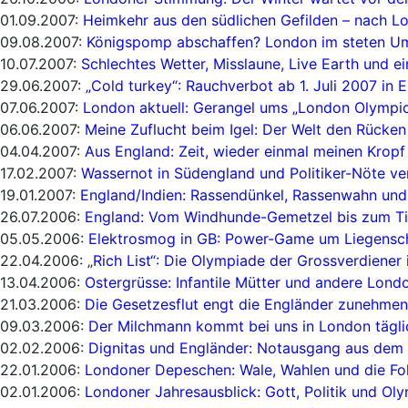
01.09.2007:
Heimkehr aus den südlichen Gefilden – nach L
09.08.2007:
Königspomp abschaffen? London im steten U
10.07.2007:
Schlechtes Wetter, Misslaune, Live Earth und e
29.06.2007:
„Cold turkey“: Rauchverbot ab 1. Juli 2007 in 
07.06.2007:
London aktuell: Gerangel ums „London Olympi
06.06.2007:
Meine Zuflucht beim Igel: Der Welt den Rücken
04.04.2007:
Aus England: Zeit, wieder einmal meinen Kropf
17.02.2007:
Wassernot in Südengland und Politiker-Nöte ve
19.01.2007:
England/Indien: Rassendünkel, Rassenwahn und
26.07.2006:
England: Vom Windhunde-Gemetzel bis zum Tie
05.05.2006:
Elektrosmog in GB: Power-Game um Liegensc
22.04.2006: „
Rich List“: Die Olympiade der Grossverdiener
13.04.2006:
Ostergrüsse: Infantile Mütter und andere Lon
21.03.2006:
Die Gesetzesflut engt die Engländer zunehmen
09.03.2006:
Der Milchmann kommt bei uns in London tägli
02.02.2006:
Dignitas und Engländer: Notausgang aus dem
22.01.2006:
Londoner Depeschen: Wale, Wahlen und die Fo
02.01.2006:
Londoner Jahresausblick: Gott, Politik und Ol