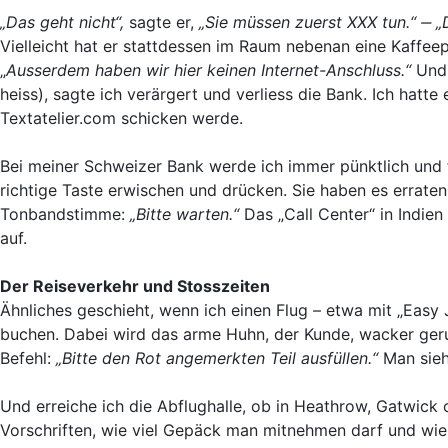
„Das geht nicht“,
sagte er,
„Sie müssen zuerst XXX tun.“ ‒ 
Vielleicht hat er stattdessen im Raum nebenan eine Kaffee
„
Ausserdem haben wir hier keinen Internet-Anschluss.“
Und 
heiss), sagte ich verärgert und verliess die Bank. Ich hat
Textatelier.com schicken werde.
Bei meiner Schweizer Bank werde ich immer pünktlich und f
richtige Taste erwischen und drücken. Sie haben es erraten
Tonbandstimme:
„Bitte warten.“
Das „Call Center“ in Indien
auf.
Der Reiseverkehr und Stosszeiten
Ähnliches geschieht, wenn ich einen Flug – etwa mit „Easy
buchen. Dabei wird das arme Huhn, der Kunde, wacker geru
Befehl:
„Bitte den Rot angemerkten Teil ausfüllen.“
Man sieh
Und erreiche ich die Abflughalle, ob in Heathrow, Gatwick
Vorschriften, wie viel Gepäck man mitnehmen darf und wie