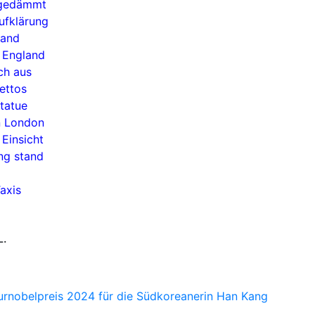
ingedämmt
ufklärung
land
 England
ch aus
Gettos
tatue
n London
 Einsicht
ung stand
axis
L.
turnobelpreis 2024 für die Südkoreanerin Han Kang