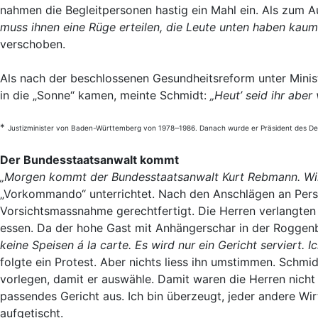
nahmen die Begleitpersonen hastig ein Mahl ein. Als zum 
muss ihnen eine Rüge erteilen, die Leute unten haben kaum 
verschoben.
Als nach der beschlossenen Gesundheitsreform unter Mini
in die „Sonne“ kamen, meinte Schmidt:
„Heut’ seid ihr abe
*
Justizminister von Baden-Württemberg von 1978‒1986. Danach wurde er Präsident des D
Der Bundesstaatsanwalt kommt
„Morgen kommt der Bundesstaatsanwalt Kurt Rebmann. Wir 
„Vorkommando“ unterrichtet. Nach den Anschlägen an Persön
Vorsichtsmassnahme gerechtfertigt. Die Herren verlangten 
essen. Da der hohe Gast mit Anhängerschar in der Roggenb
keine Speisen á la carte. Es wird nur ein Gericht serviert. I
folgte ein Protest. Aber nichts liess ihn umstimmen. Schm
vorlegen, damit er auswähle. Damit waren die Herren nicht
passendes Gericht aus. Ich bin überzeugt, jeder andere Wi
aufgetischt.