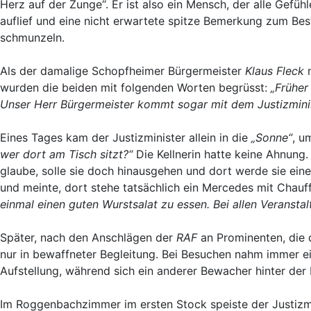
Herz auf der Zunge“. Er ist also ein Mensch, der alle Gefü
auflief und eine nicht erwartete spitze Bemerkung zum Bes
schmunzeln.
Als der damalige Schopfheimer Bürgermeister
Klaus Fleck
m
wurden die beiden mit folgenden Worten begrüsst:
„Früher
Unser Herr Bürgermeister kommt sogar mit dem Justizminis
Eines Tages kam der Justizminister allein in die
„Sonne“
, u
wer dort am Tisch sitzt?“
Die Kellnerin hatte keine Ahnung.
glaube, solle sie doch hinausgehen und dort werde sie ein
und meinte, dort stehe tatsächlich ein Mercedes mit Chauf
einmal einen guten Wurstsalat zu essen. Bei allen Verans
Später, nach den Anschlägen der
RAF
an Prominenten, die d
nur in bewaffneter Begleitung. Bei Besuchen nahm immer e
Aufstellung, während sich ein anderer Bewacher hinter der
Im Roggenbachzimmer im ersten Stock speiste der Justizm