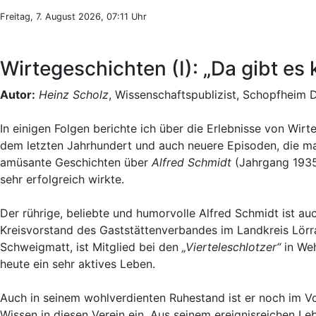
Freitag, 7. August 2026, 07:11 Uhr
Wirtegeschichten (I): „Da gibt es 
Autor:
Heinz Scholz
, Wissenschaftspublizist, Schopfheim 
In einigen Folgen berichte ich über die Erlebnisse von W
dem letzten Jahrhundert und auch neuere Episoden, die manc
amüsante Geschichten über
Alfred Schmidt
(Jahrgang 1935)
sehr erfolgreich wirkte.
Der rührige, beliebte und humorvolle Alfred Schmidt ist au
Kreisvorstand des Gaststättenverbandes im Landkreis Lörr
Schweigmatt, ist Mitglied bei den
„Vierteleschlotzer“
in Weh
heute ein sehr aktives Leben.
Auch in seinem wohlverdienten Ruhestand ist er noch im V
Wissen in diesen Verein ein. Aus seinem ereignisreichen L