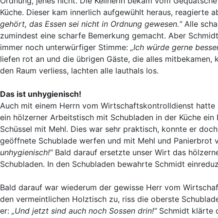
Ordnung, jenes nicht. Die Kellnerin bekam vom Gequatsche
Küche. Dieser kam innerlich aufgewühlt heraus, reagierte a
gehört, das Essen sei nicht in Ordnung gewesen.“
Alle scha
zumindest eine scharfe Bemerkung gemacht. Aber Schmidt l
immer noch unterwürfiger Stimme:
„Ich würde gerne besser
liefen rot an und die übrigen Gäste, die alles mitbekamen
den Raum verliess, lachten alle lauthals los.
Das ist unhygienisch!
Auch mit einem Herrn vom Wirtschaftskontrolldienst hatte 
ein hölzerner Arbeitstisch mit Schubladen in der Küche ein
Schüssel mit Mehl. Dies war sehr praktisch, konnte er doch 
geöffnete Schublade werfen und mit Mehl und Panierbrot v
unhygienisch!“
Bald darauf ersetzte unser Wirt das hölzerne
Schubladen. In den Schubladen bewahrte Schmidt einreduzi
Bald darauf war wiederum der gewisse Herr vom Wirtschaftko
den vermeintlichen Holztisch zu, riss die oberste Schublad
er:
„Und jetzt sind auch noch Sossen drin!“
Schmidt klärte 