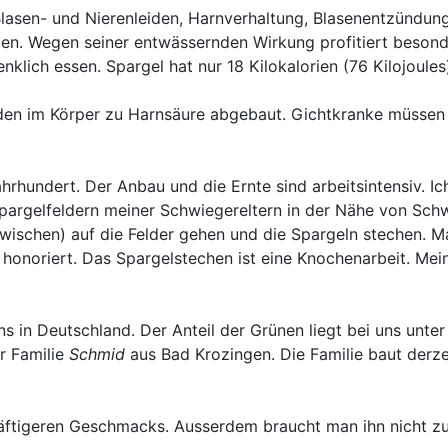
Blasen- und Nierenleiden, Harnverhaltung, Blasenentzündung.
len. Wegen seiner entwässernden Wirkung profitiert beson
ich essen. Spargel hat nur 18 Kilokalorien (76 Kilojoules)
den im Körper zu Harnsäure abgebaut. Gichtkranke müssen a
hrhundert. Der Anbau und die Ernte sind arbeitsintensiv. I
 Spargelfeldern meiner Schwiegereltern in der Nähe von S
schen) auf die Felder gehen und die Spargeln stechen. Man
 honoriert. Das Spargelstechen ist eine Knochenarbeit. Me
s in Deutschland. Der Anteil der Grünen liegt bei uns unter
er Familie
Schmid
aus Bad Krozingen. Die Familie baut derzei
igeren Geschmacks. Ausserdem braucht man ihn nicht zu sc