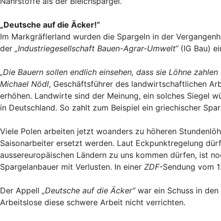
Nährstoffe als der Bleichspargel.
„Deutsche auf die Äcker!“
Im Markgräflerland wurden die Spargeln in der Vergangenh
der
„Industriegesellschaft Bauen-Agrar-Umwelt“
(IG Bau) ein
„Die Bauern sollen endlich einsehen, dass sie Löhne zahle
Michael Nödl
, Geschäftsführer des landwirtschaftlichen Ar
erhöhen. Landwirte sind der Meinung, ein solches Siegel wü
in Deutschland. So zahlt zum Beispiel ein griechischer Spa
Viele Polen arbeiten jetzt woanders zu höheren Stundenlöhn
Saisonarbeiter ersetzt werden. Laut Eckpunktregelung dürf
aussereuropäischen Ländern zu uns kommen dürfen, ist noch 
Spargelanbauer mit Verlusten. In einer
ZDF
-Sendung vom 12
Der Appell
„Deutsche auf die Äcker“
war ein Schuss in den 
Arbeitslose diese schwere Arbeit nicht verrichten.