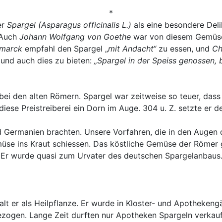
*
er
Spargel (Asparagus officinalis L.)
als eine besondere Del
Auch
Johann Wolfgang von Goethe
war von diesem Gemüse
smarck
empfahl den Spargel „
mit Andacht“
zu essen, und
Ch
mund auch dies zu bieten:
„Spargel in der Speiss genossen, 
l bei den alten Römern. Spargel war zeitweise so teuer, da
iese Preistreiberei ein Dorn im Auge. 304 u. Z. setzte er de
 Germanien brachten. Unsere Vorfahren, die in den Augen d
müse ins Kraut schiessen. Das köstliche Gemüse der Römer ge
Er wurde quasi zum Urvater des deutschen Spargelanbaus. F
lt er als Heilpflanze. Er wurde in Kloster- und Apotheken
gezogen. Lange Zeit durften nur Apotheken Spargeln verkau