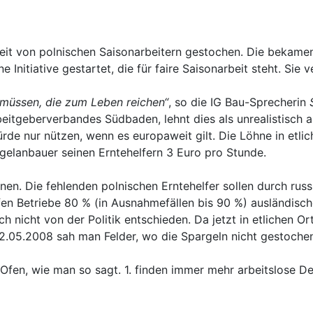
eit von polnischen Saisonarbeitern gestochen. Die bekamen
e Initiative gestartet, die für faire Saisonarbeit steht. Sie 
n müssen, die zum Leben reichen“
, so die IG Bau-Sprecherin
beitgeberverbandes Südbaden, lehnt dies als unrealistisch a
rde nur nützen, wenn es europaweit gilt. Die Löhne in etli
rgelanbauer seinen Erntehelfern 3 Euro pro Stunde.
en. Die fehlenden polnischen Erntehelfer sollen durch russ
en Betriebe 80 % (in Ausnahmefällen bis 90 %) ausländisch
nicht von der Politik entschieden. Da jetzt in etlichen Or
.05.2008 sah man Felder, wo die Spargeln nicht gestoche
Ofen, wie man so sagt. 1. finden immer mehr arbeitslose De