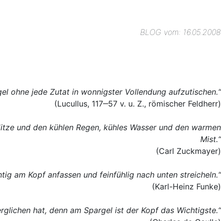
BLOG vom: 16.05.2008
gel ohne jede Zutat in wonnigster Vollendung aufzutischen.“
(Lucullus, 117‒57 v. u. Z., römischer Feldherr)
Hitze und den kühlen Regen, kühles Wasser und den warmen
Mist.“
(Carl Zuckmayer)
tig am Kopf anfassen und feinfühlig nach unten streicheln.“
(Karl-Heinz Funke)
glichen hat, denn am Spargel ist der Kopf das Wichtigste.“