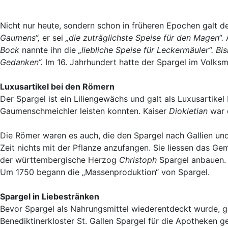
Nicht nur heute, sondern schon in früheren Epochen galt d
Gaumens“,
er sei
„die zuträglichste Speise für den Magen“.
Bock
nannte ihn die
„liebliche Speise für Leckermäuler“.
Bi
Gedanken“.
Im 16. Jahrhundert hatte der Spargel im Volks
Luxusartikel bei den Römern
Der Spargel ist ein Liliengewächs und galt als Luxusartike
Gaumenschmeichler leisten konnten. Kaiser
Diokletian
war d
Die Römer waren es auch, die den Spargel nach Gallien und
Zeit nichts mit der Pflanze anzufangen. Sie liessen das Ge
der württembergische Herzog
Christoph
Spargel anbauen. 
Um 1750 begann die „Massenproduktion“ von Spargel.
Spargel in Liebestränken
Bevor Spargel als Nahrungsmittel wiederentdeckt wurde, ga
Benediktinerkloster St. Gallen Spargel für die Apotheken 