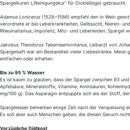
Spargelkuren („Reinigungskur“ für Dickleibige) gebraucht.
Adamus Lonicerus
(1528‒1586) empfahl den in Wein gesotte
verordnete er bei Leberkrankheiten, Gelbsucht, Nieren- und 
Rheumatismus, Impotenz, Milz- und Leberleiden. Spargel war 
Jakobus Theodorus Tabernaemontanus
, Leibarzt von
Joha
Spargelsaft war ein Bestandteil vieler Liebestränke. Meist
entfachen oder erhalten.
Bis zu 95 % Wasser
Es ist kaum zu glauben, dass der Spargel zwischen 93 und 
Apfelsäure, Mineralstoffe, Vitamine, Aminsäuren, Kohlenhy
mg/100 g). Das Asparagin entpuppte sich als der Stoff, der
Spargelesser bemerken einige Zeit nach der Verspeisung e
Es soll aber auch Menschen geben, die diesen Geruch nic
Vorzügliche Diätkost