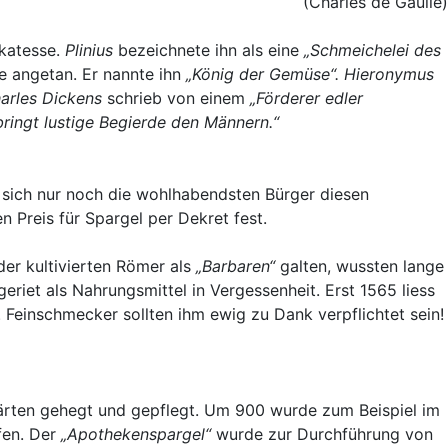
(Charles de Gaulle)
ikatesse.
Plinius
bezeichnete ihn als eine
„Schmeichelei des
 angetan. Er nannte ihn
„König der Gemüse“.
Hieronymus
arles Dickens
schrieb von einem
„Förderer edler
bringt lustige Begierde den Männern.“
ss sich nur noch die wohlhabendsten Bürger diesen
n Preis für Spargel per Dekret fest.
er kultivierten Römer als
„Barbaren“
galten, wussten lange
riet als Nahrungsmittel in Vergessenheit. Erst 1565 liess
einschmecker sollten ihm ewig zu Dank verpflichtet sein!
gärten gehegt und gepflegt. Um 900 wurde zum Beispiel im
fen. Der
„Apothekenspargel“
wurde zur Durchführung von