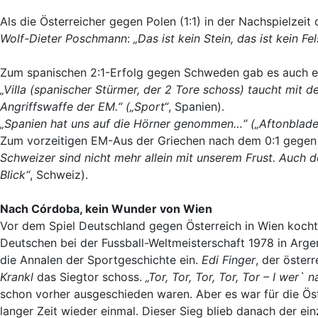
Als die Österreicher gegen Polen (1:1) in der Nachspielzeit
Wolf-Dieter Poschmann
:
„Das ist kein Stein, das ist kein Fe
Zum spanischen 2:1-Erfolg gegen Schweden gab es auch ein
„Villa (spanischer Stürmer, der 2 Tore schoss) taucht mit de
Angriffswaffe der EM.“
(„Sport“
, Spanien).
„Spanien hat uns auf die Hörner genommen…“
(„Aftonblade
Zum vorzeitigen EM-Aus der Griechen nach dem 0:1 gegen
Schweizer sind nicht mehr allein mit unserem Frust. Auch 
Blick“
, Schweiz).
Nach Córdoba, kein Wunder von Wien
Vor dem Spiel Deutschland gegen Österreich in Wien kocht
Deutschen bei der Fussball-Weltmeisterschaft 1978 in Arge
die Annalen der Sportgeschichte ein.
Edi Finger
, der öster
Krankl
das Siegtor schoss.
„Tor, Tor, Tor, Tor, Tor – I wer` na
schon vorher ausgeschieden waren. Aber es war für die Ös
langer Zeit wieder einmal. Dieser Sieg blieb danach der ein