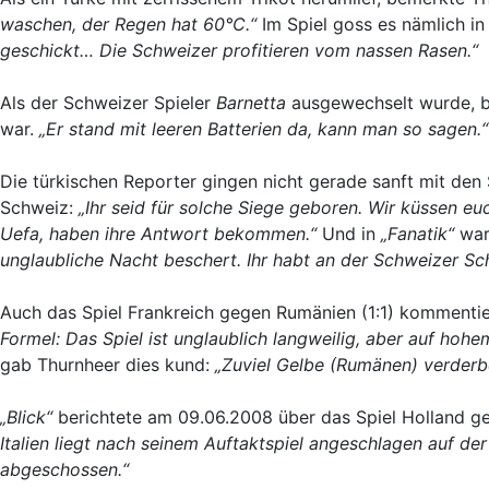
waschen, der Regen hat 60°C.“
Im Spiel goss es nämlich i
geschickt… Die Schweizer profitieren vom nassen Rasen.“
Als der Schweizer Spieler
Barnetta
ausgewechselt wurde, bet
war.
„Er stand mit leeren Batterien da, kann man so sagen.“
Die türkischen Reporter gingen nicht gerade sanft mit den
Schweiz:
„Ihr seid für solche Siege geboren. Wir küssen eu
Uefa, haben ihre Antwort bekommen.“
Und in
„Fanatik“
war
unglaubliche Nacht beschert. Ihr habt an der Schweizer S
Auch das Spiel Frankreich gegen Rumänien (1:1) kommenti
Formel: Das Spiel ist unglaublich langweilig, aber auf hohe
gab Thurnheer dies kund:
„Zuviel Gelbe (Rumänen) verderbe
„Blick“
berichtete am 09.06.2008 über das Spiel Holland geg
Italien liegt nach seinem Auftaktspiel angeschlagen auf de
abgeschossen.“