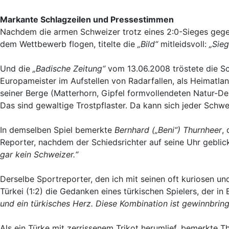
Markante Schlagzeilen und Pressestimmen
Nachdem die armen Schweizer trotz eines 2:0-Sieges gege
dem Wettbewerb flogen, titelte die
„Bild“
mitleidsvoll:
„Sieg
Und die
„Badische Zeitung“
vom 13.06.2008 tröstete die Sc
Europameister im Aufstellen von Radarfallen, als Heimatla
seiner Berge (Matterhorn, Gipfel formvollendeten Natur-D
Das sind gewaltige Trostpflaster. Da kann sich jeder Schwei
In demselben Spiel bemerkte
Bernhard („Beni“) Thurnheer
,
Reporter, nachdem der Schiedsrichter auf seine Uhr geblic
gar kein Schweizer.“
Derselbe Sportreporter, den ich mit seinen oft kuriosen u
Türkei (1:2) die Gedanken eines türkischen Spielers, der i
und ein türkisches Herz. Diese Kombination ist gewinnbrin
Als ein Türke mit zerrissenem Trikot herumlief, bemerkte T