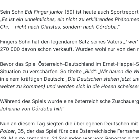
Sein Sohn
Edi Finger junior
(59) ist heute auch Sportreporte
„Es ist ein unheimliches, ein nicht zu erklärendes Phänomen
Chr. – nicht nach Christus, sondern nach Córdoba
.“
Fingers Sohn hat den legendären Satz seines Vaters
„I wer’
270 000 davon schon verkauft. Wurden wohl nur von den na
Bevor das Spiel Österreich–Deutschland im Ernst-Happel-St
Situation zu verschärfen. So titelte
„Bild“
:
„Wir hauen die W
in einem kräftigen Deutsch:
„Die Deutschen stehen jetzt un
weiter zu kommen) und werden sich in die Hosen scheissen
Während des Spiels wurde eine österreichische Zuschauerg
Johanna von Córdoba hilf!“
Nun an diesem Tag siegten die überlegenen Deutschen mit
Polzer
, 35, der das Spiel fürs das Österreichische Ferns
49. Minute sprachlos. 21 Sekunden war vom Reporter nicht