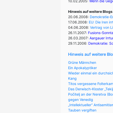
10.02.2005:
Wenn die Gege
Hinweis auf weitere Blog
20.06.2008:
Demokratie-En
17.06.2008:
EU: Die Iren i
04.06.2008:
Vertrag von L
26.11.2007:
Fusions-Sonnt
26.03.2007:
Aargauer Irr
29.11.2006:
Demokratie: Sc
Hinweis auf weitere Bl
Grüne Männchen
Ein Apokalyptiker
Wieder einmal ein durchsic
Kang
Titos vergessene Folterka
Das Derwisch-Kloster „Teki
Počitelj an der Neretva (
gegen Venedig
„Intellektueller“ Antisemiti
Tauben vergiften