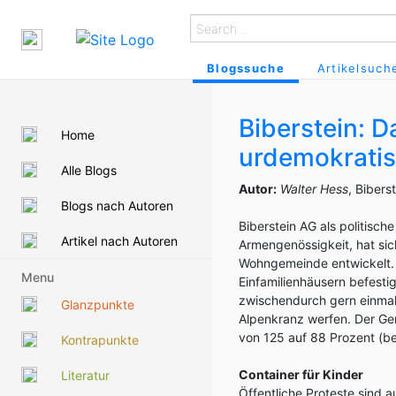
Blogssuche
Artikelsuch
Biberstein: D
Home
urdemokratis
Alle Blogs
Autor:
Walter Hess
, Bibers
Blogs nach Autoren
Biberstein AG als politis
Artikel nach Autoren
Armengenössigkeit, hat sic
Wohngemeinde entwickelt. 
Menu
Einfamilienhäusern befestig
zwischendurch gern einmal 
Glanzpunkte
Alpenkranz werfen. Der Gem
von 125 auf 88 Prozent (b
Kontrapunkte
Container für Kinder
Literatur
Öffentliche Proteste sind 