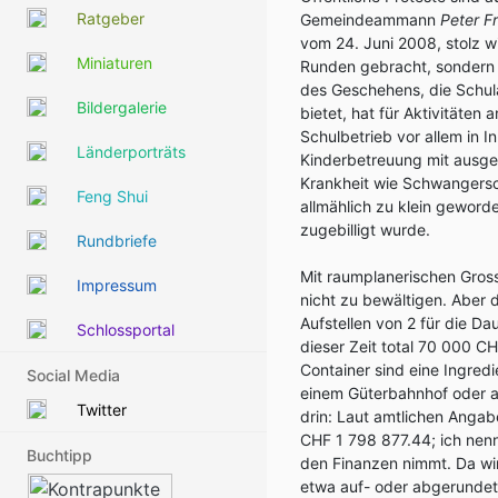
Ratgeber
Gemeindeammann
Peter Fr
vom 24. Juni 2008, stolz wie
Miniaturen
Runden gebracht, sondern 
des Geschehens, die Schul
Bildergalerie
bietet, hat für Aktivitäten
Schulbetrieb vor allem in
Länderporträts
Kinderbetreuung mit ausged
Krankheit wie Schwangersch
Feng Shui
allmählich zu klein geword
zugebilligt wurde.
Rundbriefe
Mit raumplanerischen Gross
Impressum
nicht zu bewältigen. Aber 
Aufstellen von 2 für die D
Schlossportal
dieser Zeit total 70 000 
Container sind eine Ingred
Social Media
einem Güterbahnhof oder a
Twitter
drin: Laut amtlichen Angab
CHF 1 798 877.44; ich nenn
Buchtipp
den Finanzen nimmt. Da wi
etwa auf- oder abgerundet