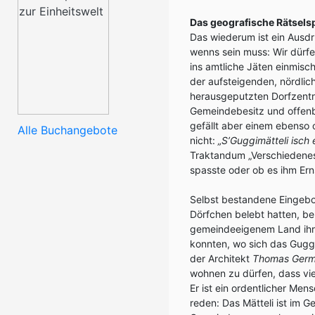
Das geografische Rätselsp
Das wiederum ist ein Ausdru
wenns sein muss: Wir dürfe
ins amtliche Jäten einmische
der aufsteigenden, nördlic
herausgeputzten Dorfzentr
Gemeindebesitz und offenb
gefällt aber einem ebenso
Alle Buchangebote
nicht:
„S’Guggimätteli isch 
Traktandum „Verschiedenes
spasste oder ob es ihm Ern
Selbst bestandene Eingebor
Dörfchen belebt hatten, be
gemeindeeigenem Land ihre
konnten, wo sich das Guggi
der Architekt
Thomas Ger
wohnen zu dürfen, dass vi
Er ist ein ordentlicher Me
reden: Das Mätteli ist im 