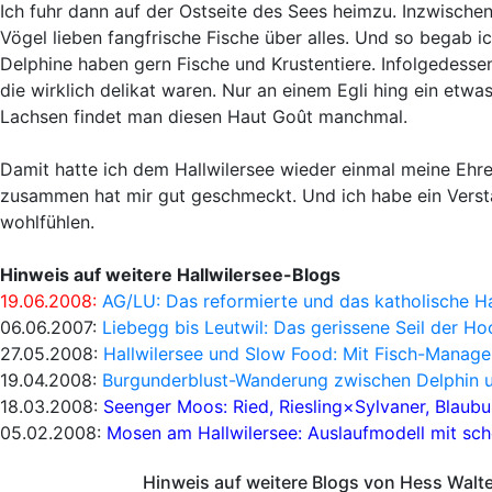
Ich fuhr dann auf der Ostseite des Sees heimzu. Inzwische
Vögel lieben fangfrische Fische über alles. Und so begab i
Delphine haben gern Fische und Krustentiere. Infolgedessen
die wirklich delikat waren. Nur an einem Egli hing ein etwa
Lachsen findet man diesen Haut Goût manchmal.
Damit hatte ich dem Hallwilersee wieder einmal meine Ehre 
zusammen hat mir gut geschmeckt. Und ich habe ein Verständ
wohlfühlen.
Hinweis auf weitere Hallwilersee-Blogs
19.06.2008:
AG/LU: Das reformierte und das katholische Ha
06.06.2007:
Liebegg bis Leutwil: Das gerissene Seil der H
27.05.2008:
Hallwilersee und Slow Food: Mit Fisch-Manage
19.04.2008:
Burgunderblust-Wanderung zwischen Delphin 
18.03.2008:
Seenger Moos: Ried, Riesling×Sylvaner, Blaub
05.02.2008:
Mosen am Hallwilersee: Auslaufmodell mit sc
Hinweis auf weitere Blogs von Hess Walt