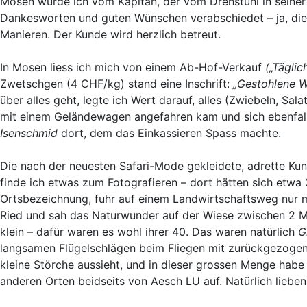
Mosen wurde ich vom Kapitän, der vom Drehstuhl in seiner
Dankesworten und guten Wünschen verabschiedet – ja, die
Manieren. Der Kunde wird herzlich betreut.
In Mosen liess ich mich von einem Ab-Hof-Verkauf
(„Täglich
Zwetschgen (4 CHF/kg) stand eine Inschrift:
„Gestohlene W
über alles geht, legte ich Wert darauf, alles (Zwiebeln, 
mit einem Geländewagen angefahren kam und sich ebenfalls
Isenschmid
dort, dem das Einkassieren Spass machte.
Die nach der neuesten Safari-Mode gekleidete, adrette Ku
finde ich etwas zum Fotografieren – dort hätten sich etwa 
Ortsbezeichnung, fuhr auf einem Landwirtschaftsweg nur 
Ried und sah das Naturwunder auf der Wiese zwischen 2 M
klein – dafür waren es wohl ihrer 40. Das waren natürlich
G
langsamen Flügelschlägen beim Fliegen mit zurückgezogene
kleine Störche aussieht, und in dieser grossen Menge habe 
anderen Orten beidseits von Aesch LU auf. Natürlich lieben 