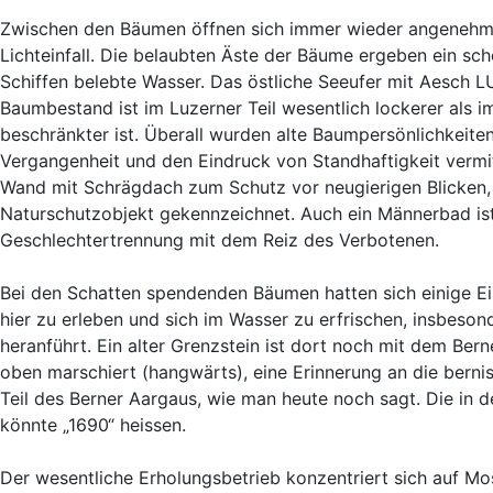
Zwischen den Bäumen öffnen sich immer wieder angenehme A
Lichteinfall. Die belaubten Äste der Bäume ergeben ein s
Schiffen belebte Wasser. Das östliche Seeufer mit Aesch LU 
Baumbestand ist im Luzerner Teil wesentlich lockerer als 
beschränkter ist. Überall wurden alte Baumpersönlichkeit
Vergangenheit und den Eindruck von Standhaftigkeit vermitt
Wand mit Schrägdach zum Schutz vor neugierigen Blicken, h
Naturschutzobjekt gekennzeichnet. Auch ein Männerbad ist
Geschlechtertrennung mit dem Reiz des Verbotenen.
Bei den Schatten spendenden Bäumen hatten sich einige Ei
hier zu erleben und sich im Wasser zu erfrischen, insbeso
heranführt. Ein alter Grenzstein ist dort noch mit dem Be
oben marschiert (hangwärts), eine Erinnerung an die berni
Teil des Berner Aargaus, wie man heute noch sagt. Die in de
könnte „1690“ heissen.
Der wesentliche Erholungsbetrieb konzentriert sich auf M