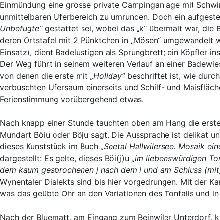
Einmündung eine grosse private Campinganlage mit Schwi
unmittelbaren Uferbereich zu umrunden. Doch ein aufgestell
Unbefugte“
gestattet sei, wobei das „k“ übermalt war, die 
deren Ortstafel mit 2 Pünktchen in „Mösen“ umgewandelt wu
Einsatz), dient Badelustigen als Sprungbrett; ein Köpfler
Der Weg führt in seinem weiteren Verlauf an einer Badewie
von denen die erste mit
„Holiday“
beschriftet ist, wie durc
verbuschten Ufersaum einerseits und Schilf- und Maisfläc
Ferienstimmung vorübergehend etwas.
Nach knapp einer Stunde tauchten oben am Hang die erste
Mundart Böiu oder Böju sagt. Die Aussprache ist delikat u
dieses Kunststück im Buch
„Seetal Hallwilersee. Mosaik ein
dargestellt: Es gelte, dieses Böi(j)u
„im liebenswürdigen To
dem kaum gesprochenen j nach dem i und am Schluss (mit)
Wynentaler Dialekts sind bis hier vorgedrungen. Mit der 
was das geübte Ohr an den Variationen des Tonfalls und in 
Nach der Bluematt, am Eingang zum Beinwiler Unterdorf, ko