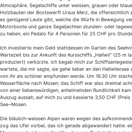
Atmosphäre. Segelschiffe unter weissen, grauen oder blaue
Holzbauten der
Bootswerft Ursus Merz
, die offensichtlic
es genügend Leute gibt, welche die Würfe in Bewegung ver
Motorboote und ganze Segeljachten stunden- oder tagewe
zu haben, ein Pedalo für 4 Personen für 25 CHF pro Stund
Ich investierte mein Geld stattdessen im Garten des Seehote
Wartezeit bis zur Ankunft des Kursschiffs „Hallwil“ (25 m l
produziert) verkürzte. Ich begab mich zur Schiffsanleges
wartete, die mir sagte, sie gehe lieber an den Hallwilerse
von ihr als schöner empfunden werde. Um 16.30 Uhr stachen
Wasserfläche nach Mosen; das Schiff war also dreimal schnel
von einer liebenswürdigen, anheimelnden Rundlichkeit kam 
Auszug aussah, auf mich zu und kassierte 3,50 CHF (Preis
See‒Mosen.
Die bläulich-weissen Alpen waren wegen des aufkommenden 
zog das Ufer vorbei, das ich gerade abgewandert hatte: e