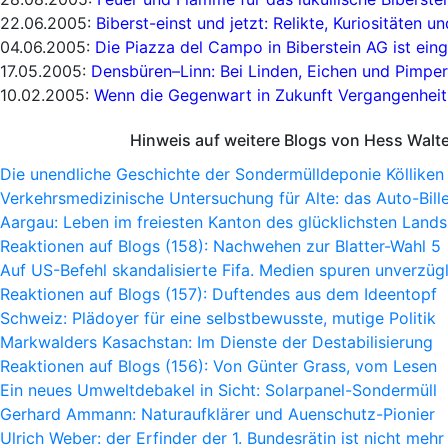
22.06.2005:
Biberst-einst und jetzt: Relikte, Kuriositäten 
04.06.2005:
Die Piazza del Campo in Biberstein AG ist ein
17.05.2005:
Densbüren–Linn: Bei Linden, Eichen und Pimpe
10.02.2005:
Wenn die Gegenwart in Zukunft Vergangenheit 
Hinweis auf weitere Blogs von Hess Walt
Die unendliche Geschichte der Sondermülldeponie Kölliken
Verkehrsmedizinische Untersuchung für Alte: das Auto-Bille
Aargau: Leben im freiesten Kanton des glücklichsten Lands
Reaktionen auf Blogs (158): Nachwehen zur Blatter-Wahl 5
Auf US-Befehl skandalisierte Fifa. Medien spuren unverzügl
Reaktionen auf Blogs (157): Duftendes aus dem Ideentopf
Schweiz: Plädoyer für eine selbstbewusste, mutige Politik
Markwalders Kasachstan: Im Dienste der Destabilisierung
Reaktionen auf Blogs (156): Von Günter Grass, vom Lesen
Ein neues Umweltdebakel in Sicht: Solarpanel-Sondermüll
Gerhard Ammann: Naturaufklärer und Auenschutz-Pionier
Ulrich Weber: der Erfinder der 1. Bundesrätin ist nicht mehr