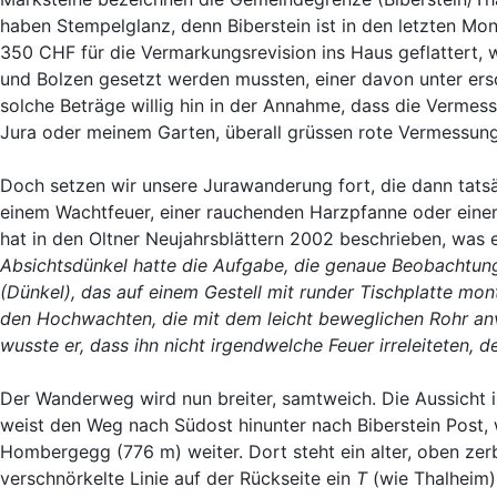
haben Stempelglanz, denn Biberstein ist in den letzten M
350 CHF für die Vermarkungsrevision ins Haus geflattert, 
und Bolzen gesetzt werden mussten, einer davon unter ers
solche Beträge willig hin in der Annahme, dass die Vermes
Jura oder meinem Garten, überall grüssen rote Vermessun
Doch setzen wir unsere Jurawanderung fort, die dann tat
einem Wachtfeuer, einer rauchenden Harzpfanne oder eine
hat in den Oltner Neujahrsblättern 2002 beschrieben, was 
Absichtsdünkel hatte die Aufgabe, die genaue Beobachtun
(Dünkel), das auf einem Gestell mit runder Tischplatte mon
den Hochwachten, die mit dem leicht beweglichen Rohr anvi
wusste er, dass ihn nicht irgendwelche Feuer irreleiteten,
Der Wanderweg wird nun breiter, samtweich. Die Aussicht 
weist den Weg nach Südost hinunter nach Biberstein Post,
Hombergegg (776 m) weiter. Dort steht ein alter, oben ze
verschnörkelte Linie auf der Rückseite ein
T
(wie Thalheim) 