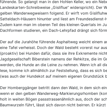
führende. So gelangt man in den Hohlen Keller, wo ein Neb
Landeskarten-Schreibweise „Gisliflue“ widerspricht). Der Wa
gelben Wanderwegweisern folgend. Er wirft vom Gislifluhw
Satteldach-Häusern hinunter und liest am Freundesdienst-H
Zudem kann man im oberen Teil des kleinen Quertals im Jur
Dachformen studieren, ein Dach-Lehrpfad drängt sich förml
Der auf die Jurahöhe führende Asphaltweg weicht einem an
eine Tafel verheisst. Doch der Wald besteht vorerst nur au
(proaktiv) bei Hunden dafür, dass sie ihre Exkremente nich
Jagdgesellschaft Biberstein namens der Rehkitze, die im G
werden, die Hunde an die Leine zu nehmen. Wenn ich all di
lese, komme ich allmählich zur Feststellung, dass es sich 
(was auch der Hundekot auf meinem eigenen Grundstück b
Der Homberggänger betritt dann den Wald, in dem sich ein 
wenn er den gelben Wanderweg-Markierungsrhomben (konvex
holt in weiten Bögen passstrassenähnlich aus, doch der s
Baumwurzeln führt, lässt sich davon nicht beirren. Er kürzt