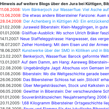
Hinweis auf weitere Blogs über den Jura bei Küttigen, 
11.08.2008:
Vom Bänkerjoch zur Wasserflue: Viel Asche au
13.06.2008:
Die etwas andere Bibersteiner Fanzone: Auen s
28.04.2008:
Der Achenberg in Küttigen AG: Ein entzückend
21.02.2008:
Juraweid Biberstein: Klein-Magglingen, in gute
01.01.2008:
Gisliflue-Ausblick: Wo schon Ulrich Bräker faszi
14.11.2007:
Neue Staffeleggstrasse: Hangwasser, das verg
18.07.2007:
Zeiher Homberg: Mit dem Eisen und der Armee
18.06.2007:
Kunstwerke über der SMD in Kölliken und in Bi
23.02.2007:
Benkerjoch, Wasserflue: Barock geformte Welt
13.01.2007:
Auf dem Damm, am Hang: Aareweg Biberstein–
22.08.2006:
Ungebändigte Jagd: Abschuss von Gemsen im
01.08.2006:
Biberstein: Wo die Weltgeschichte gerade bee
26.06.2006:
Das Bibersteiner Schloss hat sein ‚Stöckli’ erha
08.06.2006:
Über Mergelsträsschen, Stock und Kalkstein zu
06.05.2006:
Gewitter in Biberstein: Der verschwundene Sc
01.01.2006:
Souveränitätszeichen: Neujahrsempfang 2006 i
20.11.2005:
1,68 Kilogramm Bibersteiner Ortsgeschichte lie
28.08.2005:
Feuer und Flamme für das lukullische Biberste