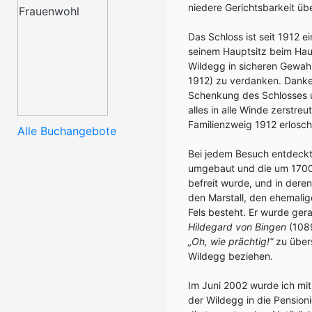
niedere Gerichtsbarkeit üb
Das Schloss ist seit 1912 
seinem Hauptsitz beim Hau
Wildegg in sicheren Gewahr
1912) zu verdanken. Danke, l
Schenkung des Schlosses u
alles in alle Winde zerst
Familienzweig 1912 erlosch
Alle Buchangebote
Bei jedem Besuch entdeckt
umgebaut und die um 170
befreit wurde, und in der
den Marstall, den ehemalig
Fels besteht. Er wurde ger
Hildegard von Bingen
(1089
„Oh, wie prächtig!“
zu übers
Wildegg beziehen.
Im Juni 2002 wurde ich mit
der Wildegg in die Pensio