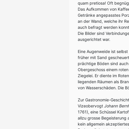
quam pretiosa! Oft begnügt
Das Aufkommen von Kaffee,
Getränke angepasstes Por
an der Wand, welche ihr Re
auch befragt werden konnt
Die Bilder sind Verbindun
ausgerichtet war.
Eine Augenweide ist selbs
früher mit Sand gescheuert
prächtige Böden sind auch
Obergeschoss einem roten 
Ziegelei. Er diente im Rot
liegenden Räumen als Bra
von Wasserschäden. Die B
Zur Gastronomie-Geschicht
Vizeobervogt
Johann Bernh
1761), eine Schüssel Kartof
allzu grosse Begeisterung 
kein allgemein akzeptierte