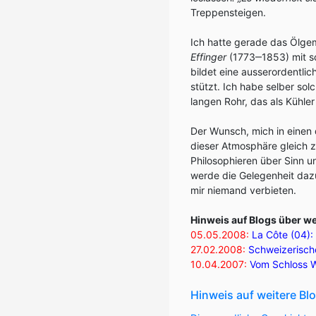
Treppensteigen.
Ich hatte gerade das Ölge
Effinger
(1773‒1853) mit sc
bildet eine ausserordentli
stützt. Ich habe selber sol
langen Rohr, das als Kühler
Der Wunsch, mich in einen 
dieser Atmosphäre gleich z
Philosophieren über Sinn 
werde die Gelegenheit daz
mir niemand verbieten.
Hinweis auf Blogs über 
05.05.2008:
La Côte (04):
27.02.2008:
Schweizerisc
10.04.2007:
Vom Schloss W
Hinweis auf weitere Bl