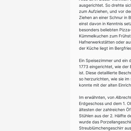
ausgerichtet. So drehte sic
zum Aufziehen, und vor de
Ziehen an einer Schnur in
einst davon in Kenntnis se
besonders beliebten Pizza
Kümmelkuchen zum Frühstü
Hafnerwerkstätten oder aus
der Küche liegt im Bergfri
Ein Speisezimmer und ein 
1773 eingerichtet, wie der
ist. Diese detaillierte Bes
so herzurichten, wie sie i
konnte mit der alten Einri
Im erwähnten, von
Albrech
Erdgeschoss und dem 1. Ob
ältesten der zahlreichen Ö
Stühlen aus der 2. Hälfte d
wurde das Porzellangeschi
Streublümchengeschirr aus