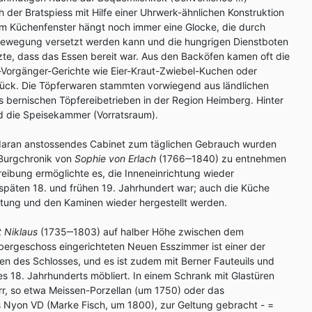
h der Bratspiess mit Hilfe einer Uhrwerk-ähnlichen Konstruktion
m Küchenfenster hängt noch immer eine Glocke, die durch
 Bewegung versetzt werden kann und die hungrigen Dienstboten
tzte, dass das Essen bereit war. Aus den Backöfen kamen oft die
-Vorgänger-Gerichte wie Eier-Kraut-Zwiebel-Kuchen oder
ck. Die Töpferwaren stammten vorwiegend aus ländlichen
 bernischen Töpfereibetrieben in der Region Heimberg. Hinter
ed die Speisekammer (Vorratsraum).
daran anstossendes Cabinet zum täglichen Gebrauch wurden
 Burgchronik von
Sophie von Erlach
(1766‒1840) zu entnehmen
chreibung ermöglichte es, die Inneneinrichtung wieder
m späten 18. und frühen 19. Jahrhundert war; auch die Küche
chtung und den Kaminen wieder hergestellt werden.
t Niklaus
(1735‒1803) auf halber Höhe zwischen dem
ergeschoss eingerichteten Neuen Esszimmer ist einer der
fen des Schlosses, und es ist zudem mit Berner Fauteuils und
es 18. Jahrhunderts möbliert. In einem Schrank mit Glastüren
rr, so etwa Meissen-Porzellan (um 1750) oder das
 Nyon VD (Marke Fisch, um 1800), zur Geltung gebracht - =