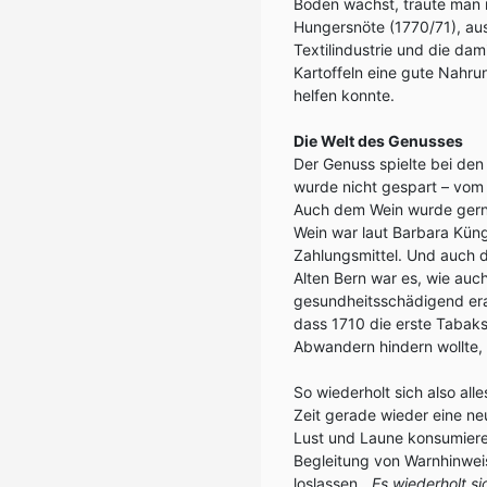
Boden wächst, traute man i
Hungersnöte (1770/71), aus
Textilindustrie und die dam
Kartoffeln eine gute Nahr
helfen konnte.
Die Welt des Genusses
Der Genuss spielte bei den 
wurde nicht gespart – vom 
Auch dem Wein wurde gern 
Wein war laut Barbara Küng
Zahlungsmittel. Und auch d
Alten Bern war es, wie auc
gesundheitsschädigend erac
dass 1710 die erste Tabak
Abwandern hindern wollte
So wiederholt sich also all
Zeit gerade wieder eine ne
Lust und Laune konsumiere
Begleitung von Warnhinwei
loslassen
. „Es wiederholt si