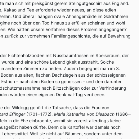
e man sich mit preisgünstigerem Steingutgeschirr aus England.
 Kakao und Tee erforderte wieder neues, an diese edlen
zellan. Und überall hängen ovale Ahnengemälde im Goldrahmen
gime noch über den Tod hinaus zu erfüllen scheinen und wohl
en: Wie hätten unsere Vorfahren dieses Problem angegangen?
gen zurück zur vornehmen Familiengeschichte, die auf Bewahrung
t der Fichtenholzboden mit Nussbaumfriesen im Speiseraum, der
 wurde und eine schöne Lebendigkeit ausstrahlt. Solche
 in anderen Zimmern zu finden. Zudem begegnet man im 3.
Boden aus alten, flachen Dachziegeln aus der schlosseigenen
en Estrich – nach dem Boden so geheissen – und den darunter
ndschutzmassnahme nach Blitzschlägen oder zur Verhinderung
öden würden einen eigenen Denkmal-Tag verdienen.
e der Wildegg gehört die Tatsache, dass die Frau von
ard Effinger
(1701‒1772),
Maria Katharina von Diesbach
(1686‒
feln in die Ehe einbrachte, womit sie vorerst allerdings keine
ausgelöst haben dürfte. Denn die Kartoffel war damals noch
s Lebensmittel. Weil sie nicht auf Bäumen, sondern unter dem