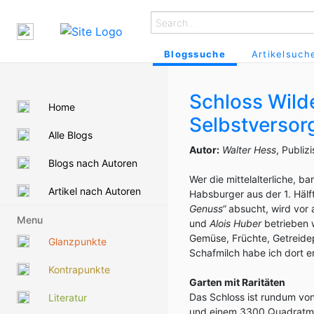
Blogssuche
Artikelsuch
Schloss Wilde
Home
Selbstversor
Alle Blogs
Autor:
Walter Hess
, Publiz
Blogs nach Autoren
Wer die mittelalterliche, b
Artikel nach Autoren
Habsburger aus der 1. Häl
Genuss“
absucht, wird vor a
Menu
und
Alois Huber
betrieben 
Gemüse, Früchte, Getreidep
Glanzpunkte
Schafmilch habe ich dort e
Kontrapunkte
Garten mit Raritäten
Das Schloss ist rundum vo
Literatur
und einem 3300 Quadratme