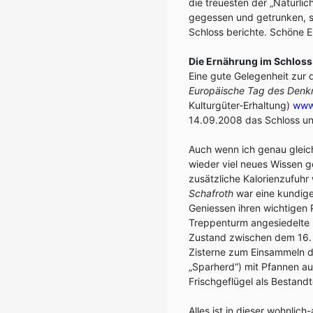
die treuesten der „Natürli
gegessen und getrunken, s
Schloss berichte. Schöne E
Die Ernährung im Schloss
Eine gute Gelegenheit zur 
Europäische Tag des Denk
Kulturgüter-Erhaltung)
www.
14.09.2008 das Schloss u
Auch wenn ich genau gleic
wieder viel neues Wissen g
zusätzliche Kalorienzufuhr 
Schafroth
war eine kundige
Geniessen ihren wichtigen 
Treppenturm angesiedelte K
Zustand zwischen dem 16. 
Zisterne zum Einsammeln d
„Sparherd“) mit Pfannen au
Frischgeflügel als Bestandt
Alles ist in dieser wohnli