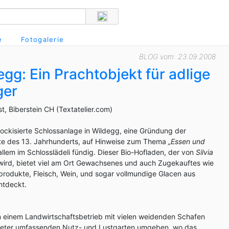
e
Fotogalerie
BLOG vom: 23.09.2008
gg: Ein Prachtobjekt für adlige
ger
ist, Biberstein CH (Textatelier.com)
arockisierte Schlossanlage in Wildegg, eine Gründung der
fte des 13. Jahrhunderts, auf Hinweise zum Thema
„Essen und
llem im Schlosslädeli fündig. Dieser Bio-Hofladen, der von
Silvia
wird, bietet viel am Ort Gewachsenes und auch Zugekauftes wie
rodukte, Fleisch, Wein, und sogar vollmundige Glacen aus
ntdeckt.
n einem Landwirtschaftsbetrieb mit vielen weidenden Schafen
ter umfassenden Nutz- und Lustgarten umgeben, wo das