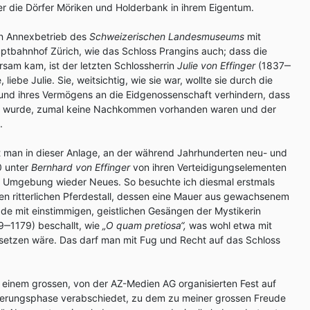
er die Dörfer Möriken und Holderbank in ihrem Eigentum.
ein Annexbetrieb des
Schweizerischen Landesmuseums
mit
ptbahnhof Zürich, wie das Schloss Prangins auch; dass die
sam kam, ist der letzten Schlossherrin
Julie von Effinger
(1837‒
iebe Julie. Sie, weitsichtig, wie sie war, wollte sie durch die
nd ihres Vermögens an die Eidgenossenschaft verhindern, dass
reut wurde, zumal keine Nachkommen vorhanden waren und der
.
 man in dieser Anlage, an der während Jahrhunderten neu- und
0 unter
Bernhard von Effinger
von ihren Verteidigungselementen
en Umgebung wieder Neues. So besuchte ich diesmal erstmals
en ritterlichen Pferdestall, dessen eine Mauer aus gewachsenem
ade mit einstimmigen, geistlichen Gesängen der Mystikerin
‒1179) beschallt, wie
„O quam pretiosa“,
was wohl etwa mit
etzen wäre. Das darf man mit Fug und Recht auf das Schloss
 einem grossen, von der AZ-Medien AG organisierten Fest auf
nierungsphase verabschiedet, zu dem zu meiner grossen Freude