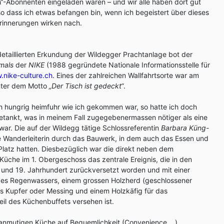
ch“-Abonnenten eingeladen waren – und wir alle haben dort gut
o dass ich etwas befangen bin, wenn ich begeistert über dieses
rinnerungen wirken nach.
detaillierten Erkundung der Wildegger Prachtanlage bot der
mals
der
NIKE
(1988 gegründete Nationale Informationsstelle für
nike-culture.ch
. Eines der zahlreichen Wallfahrtsorte war am
nter dem Motto
„Der Tisch ist gedeckt“
.
h hungrig heimfuhr wie ich gekommen war, so hatte ich doch
etankt, was in meinem Fall zugegebenermassen nötiger als eine
war. Die auf der Wildegg tätige Schlossreferentin
Barbara Küng-
 Wanderleiterin durch das Bauwerk, in dem auch das Essen und
Platz hatten. Diesbezüglich war die direkt neben dem
üche im 1. Obergeschoss das zentrale Ereignis, die in den
und 19. Jahrhundert zurückversetzt worden und mit einer
es Regenwassers, einem grossen Holzherd (geschlossener
s Kupfer oder Messing und einem Holzkäfig für das
eil des Küchenbuffets versehen ist.
ch-anmutigen Küche auf Bequemlichkeit (Convenience …)