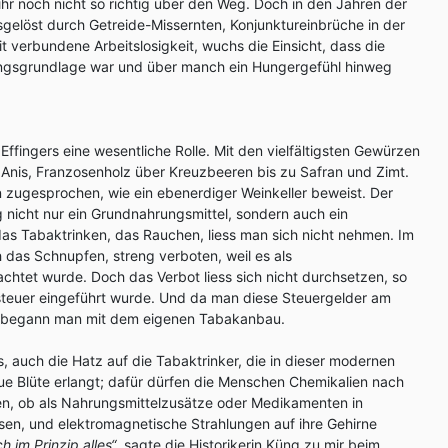
hr noch nicht so richtig über den Weg. Doch in den Jahren der
gelöst durch Getreide-Missernten, Konjunktureinbrüche in der
it verbundene Arbeitslosigkeit, wuchs die Einsicht, dass die
ungsgrundlage war und über manch ein Hungergefühl hinweg
Effingers eine wesentliche Rolle. Mit den vielfältigsten Gewürzen
Anis, Franzosenholz über Kreuzbeeren bis zu Safran und Zimt.
zugesprochen, wie ein ebenerdiger Weinkeller beweist. Der
 nicht nur ein Grundnahrungsmittel, sondern auch ein
as Tabaktrinken, das Rauchen, liess man sich nicht nehmen. Im
h das Schnupfen, streng verboten, weil es als
htet wurde. Doch das Verbot liess sich nicht durchsetzen, so
steuer eingeführt wurde. Und da man diese Steuergelder am
, begann man mit dem eigenen Tabakanbau.
es, auch die Hatz auf die Tabaktrinker, die in dieser modernen
ue Blüte erlangt; dafür dürfen die Menschen Chemikalien nach
n, ob als Nahrungsmittelzusätze oder Medikamenten in
sen, und elektromagnetische Strahlungen auf ihre Gehirne
ch im Prinzip alles“
, sagte die Historikerin Küng zu mir beim