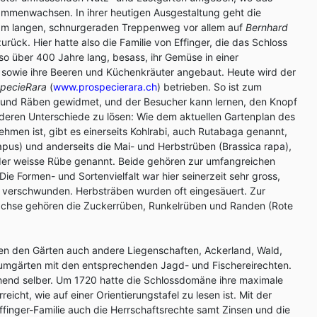
mmenwachsen. In ihrer heutigen Ausgestaltung geht die
 m langen, schnurgeraden Treppenweg vor allem auf
Bernhard
ück. Hier hatte also die Familie von Effinger, die das Schloss
so über 400 Jahre lang, besass, ihr Gemüse in einer
t sowie ihre Beeren und Küchenkräuter angebaut. Heute wird der
SpecieRara
(
www.prospecierara.ch
) betrieben. So ist zum
en und Räben gewidmet, und der Besucher kann lernen, den Knopf
h deren Unterschiede zu lösen: Wie dem aktuellen Gartenplan des
hmen ist, gibt es einerseits Kohlrabi, auch Rutabaga genannt,
pus) und anderseits die Mai- und Herbstrüben (Brassica rapa),
er weisse Rübe genannt. Beide gehören zur umfangreichen
ie Formen- und Sortenvielfalt war hier seinerzeit sehr gross,
er verschwunden. Herbsträben wurden oft eingesäuert. Zur
ächse gehören die Zuckerrüben, Runkelrüben und Randen (Rote
n den Gärten auch andere Liegenschaften, Ackerland, Wald,
mgärten mit den entsprechenden Jagd- und Fischereirechten.
hend selber. Um 1720 hatte die Schlossdomäne ihre maximale
eicht, wie auf einer Orientierungstafel zu lesen ist. Mit der
finger-Familie auch die Herrschaftsrechte samt Zinsen und die