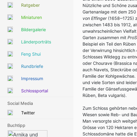
Ratgeber
Nützliche und Schöne zusa
Gartenanlage mit dem 250
Miniaturen
von Effinger
(1658‒1725) zur
zwischen 1483 bis 1912, al
Bildergalerie
unwahrscheinlichen Vielfal
Garten zusammen mit
Pro
Länderporträts
Beispiel ein Teil den Rüb
der Verwirrung hinsichtlic
Feng Shui
Schlosses Wildegg zu entne
oder Chourave (Brassica na
Rundbriefe
auch Navets, Steckrübe od
Familie der Kohlgewächse. D
Impressum
und viele Sorten sind leid
Familie der Gänsefussgew
Schlossportal
Rüben, Beta vulgaris).
Social Media
Zum Schloss gehörten nebe
Twitter
Wiesen sowie Reb- und Bau
Man versorgte sich weitge
Buchtipp
Grösse von 120 Hektaren err
Schlossdomäne hatte die Ef