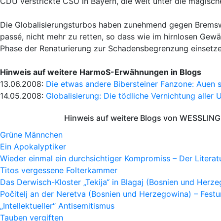
CDU verstrickte CSU in Bayern, die weit unter die magisc
Die Globalisierungsturbos haben zunehmend gegen Bremswir
passé, nicht mehr zu retten, so dass wie im hirnlosen Gew
Phase der Renaturierung zur Schadensbegrenzung einsetze
Hinweis auf weitere HarmoS-Erwähnungen in Blogs
13.06.2008:
Die etwas andere Bibersteiner Fanzone: Auen s
14.05.2008:
Globalisierung: Die tödliche Vernichtung aller 
Hinweis auf weitere Blogs von WESSLING 
Grüne Männchen
Ein Apokalyptiker
Wieder einmal ein durchsichtiger Kompromiss – Der Litera
Titos vergessene Folterkammer
Das Derwisch-Kloster „Tekija“ in Blagaj (Bosnien und Herz
Počitelj an der Neretva (Bosnien und Herzegowina) – Fes
„Intellektueller“ Antisemitismus
Tauben vergiften