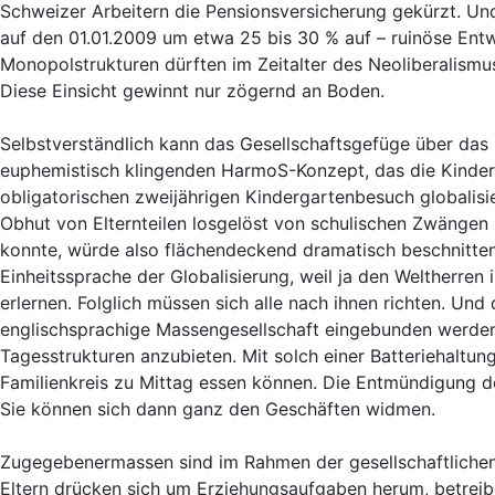
Schweizer Arbeitern die Pensionsversicherung gekürzt. Und
auf den 01.01.2009 um etwa 25 bis 30 % auf – ruinöse Entw
Monopolstrukturen dürften im Zeitalter des Neoliberalismus
Diese Einsicht gewinnt nur zögernd an Boden.
Selbstverständlich kann das Gesellschaftsgefüge über das
euphemistisch klingenden HarmoS-Konzept, das die Kinderle
obligatorischen zweijährigen Kindergartenbesuch globalisie
Obhut von Elternteilen losgelöst von schulischen Zwängen i
konnte, würde also flächendeckend dramatisch beschnitten
Einheitssprache der Globalisierung, weil ja den Weltherre
erlernen. Folglich müssen sich alle nach ihnen richten. Und
englischsprachige Massengesellschaft eingebunden werden
Tagesstrukturen anzubieten. Mit solch einer Batteriehaltun
Familienkreis zu Mittag essen können. Die Entmündigung der
Sie können sich dann ganz den Geschäften widmen.
Zugegebenermassen sind im Rahmen der gesellschaftlichen
Eltern drücken sich um Erziehungsaufgaben herum, betrei