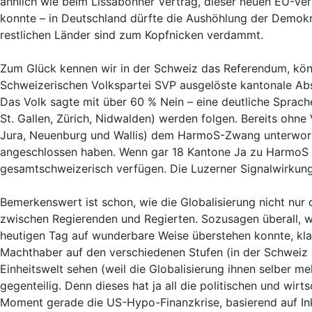
ähnlich wie beim Lissabonner Vertrag, dieser neuen EU-Ver
konnte – in Deutschland dürfte die Aushöhlung der Demok
restlichen Länder sind zum Kopfnicken verdammt.
Zum Glück kennen wir in der Schweiz das Referendum, kön
Schweizerischen Volkspartei SVP ausgelöste kantonale A
Das Volk sagte mit über 60 % Nein – eine deutliche Sprac
St. Gallen, Zürich, Nidwalden) werden folgen. Bereits ohn
Jura, Neuenburg und Wallis) dem HarmoS-Zwang unterwor
angeschlossen haben. Wenn gar 18 Kantone Ja zu HarmoS 
gesamtschweizerisch verfügen. Die Luzerner Signalwirkung
Bemerkenswert ist schon, wie die Globalisierung nicht nur
zwischen Regierenden und Regierten. Sozusagen überall, wo
heutigen Tag auf wunderbare Weise überstehen konnte, kla
Machthaber auf den verschiedenen Stufen (in der Schweiz s
Einheitswelt sehen (weil die Globalisierung ihnen selber m
gegenteilig. Denn dieses hat ja all die politischen und wirt
Moment gerade die US-Hypo-Finanzkrise, basierend auf Ink