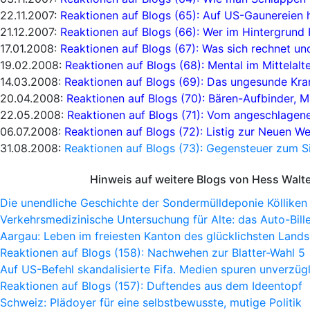
22.11.2007:
Reaktionen auf Blogs (65): Auf US-Gaunereien h
21.12.2007:
Reaktionen auf Blogs (66): Wer im Hintergrund 
17.01.2008:
Reaktionen auf Blogs (67): Was sich rechnet un
19.02.2008:
Reaktionen auf Blogs (68): Mental im Mittelalt
14.03.2008:
Reaktionen auf Blogs (69): Das ungesunde Kr
20.04.2008:
Reaktionen auf Blogs (70): Bären-Aufbinder, 
22.05.2008:
Reaktionen auf Blogs (71): Vom angeschlagen
06.07.2008:
Reaktionen auf Blogs (72): Listig zur Neuen W
31.08.2008:
Reaktionen auf Blogs (73): Gegensteuer zum Si
Hinweis auf weitere Blogs von Hess Walt
Die unendliche Geschichte der Sondermülldeponie Kölliken
Verkehrsmedizinische Untersuchung für Alte: das Auto-Bille
Aargau: Leben im freiesten Kanton des glücklichsten Lands
Reaktionen auf Blogs (158): Nachwehen zur Blatter-Wahl 5
Auf US-Befehl skandalisierte Fifa. Medien spuren unverzügl
Reaktionen auf Blogs (157): Duftendes aus dem Ideentopf
Schweiz: Plädoyer für eine selbstbewusste, mutige Politik