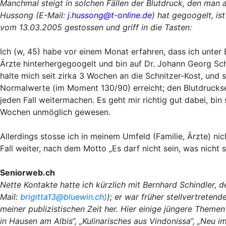
Manchmal steigt in solchen Fällen der Blutdruck, den man 
Hussong (E-Mail:
j.hussong@t-online.de
) hat gegoogelt, is
vom 13.03.2005 gestossen und griff in die Tasten:
Ich (w, 45) habe vor einem Monat erfahren, dass ich unter
Ärzte hinterhergegoogelt und bin auf Dr. Johann Georg Schn
halte mich seit zirka 3 Wochen an die Schnitzer-Kost, und si
Normalwerte (im Moment 130/90) erreicht; den Blutdrucks
jeden Fall weitermachen. Es geht mir richtig gut dabei, bi
Wochen unmöglich gewesen.
Allerdings stosse ich in meinem Umfeld (Familie, Ärzte) nic
Fall weiter, nach dem Motto „Es darf nicht sein, was nicht s
Seniorweb.ch
Nette Kontakte hatte ich kürzlich mit Bernhard Schindler, 
Mail:
brigitta13@bluewin.ch)
); er war früher stellvertreten
meiner publizistischen Zeit her. Hier einige jüngere Them
in Hausen am Albis“, „Kulinarisches aus Vindonissa“, „Neu i