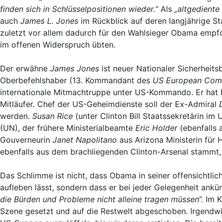
finden sich in Schlüsselpositionen wieder.“
Als
„altgediente 
auch
James L. Jones
im Rückblick auf deren langjährige Sta
zuletzt vor allem dadurch für den Wahlsieger Obama empfoh
im offenen Widerspruch übten.
Der erwähne
James Jones
ist neuer Nationaler Sicherheit
Oberbefehlshaber (13. Kommandant des
US European Co
internationale Mitmachtruppe unter US-Kommando. Er hat
Mitläufer. Chef der US-Geheimdienste soll der Ex-Admiral
werden.
Susan Rice
(unter Clinton
Bill Staatssekretärin im
(UN), der frühere Ministerialbeamte
Eric Holder
(ebenfalls 
Gouverneurin
Janet Napolitano
aus Arizona Ministerin für
ebenfalls aus dem brachliegenden Clinton-Arsenal stammt, dü
Das Schlimme ist nicht, dass Obama in seiner offensichtlic
aufleben lässt, sondern dass er bei jeder Gelegenheit ank
die Bürden und Probleme nicht alleine tragen müssen“.
Im K
Szene gesetzt und auf die Restwelt abgeschoben. Irgendwie