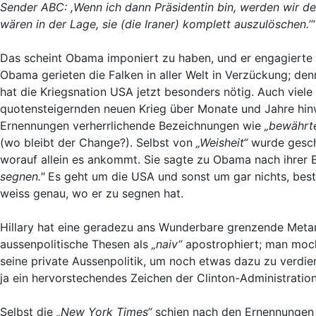
Sender ABC: ,Wenn ich dann Präsidentin bin, werden wir den 
wären in der Lage, sie (die Iraner) komplett auszulöschen.’“
Das scheint Obama imponiert zu haben, und er engagierte 
Obama gerieten die Falken in aller Welt in Verzückung; de
hat die Kriegsnation USA jetzt besonders nötig. Auch viel
quotensteigernden neuen Krieg über Monate und Jahre hin
Ernennungen verherrlichende Bezeichnungen wie
„bewährte
(wo bleibt der Change?). Selbst von
„Weisheit“
wurde geschr
worauf allein es ankommt. Sie sagte zu Obama nach ihrer
segnen."
Es geht um die USA und sonst um gar nichts, beste
weiss genau, wo er zu segnen hat.
Hillary hat eine geradezu ans Wunderbare grenzende Me
aussenpolitische Thesen als
„naiv“
apostrophiert; man mocht
seine private Aussenpolitik, um noch etwas dazu zu verdie
ja ein hervorstechendes Zeichen der Clinton-Administration
Selbst die
„New York Times“
schien nach den Ernennungen 