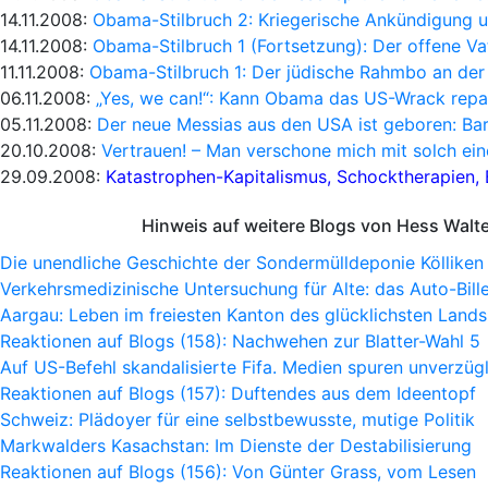
14.11.2008:
Obama-Stilbruch 2: Kriegerische Ankündigung u
14.11.2008:
Obama-Stilbruch 1 (Fortsetzung): Der offene V
11.11.2008:
Obama-Stilbruch 1: Der jüdische Rahmbo an der
06.11.2008:
„Yes, we can!“: Kann Obama das US-Wrack repa
05.11.2008:
Der neue Messias aus den USA ist geboren: B
20.10.2008:
Vertrauen! – Man verschone mich mit solch ei
29.09.2008:
Katastrophen-Kapitalismus, Schocktherapien,
Hinweis auf weitere Blogs von Hess Walt
Die unendliche Geschichte der Sondermülldeponie Kölliken
Verkehrsmedizinische Untersuchung für Alte: das Auto-Bille
Aargau: Leben im freiesten Kanton des glücklichsten Lands
Reaktionen auf Blogs (158): Nachwehen zur Blatter-Wahl 5
Auf US-Befehl skandalisierte Fifa. Medien spuren unverzügl
Reaktionen auf Blogs (157): Duftendes aus dem Ideentopf
Schweiz: Plädoyer für eine selbstbewusste, mutige Politik
Markwalders Kasachstan: Im Dienste der Destabilisierung
Reaktionen auf Blogs (156): Von Günter Grass, vom Lesen