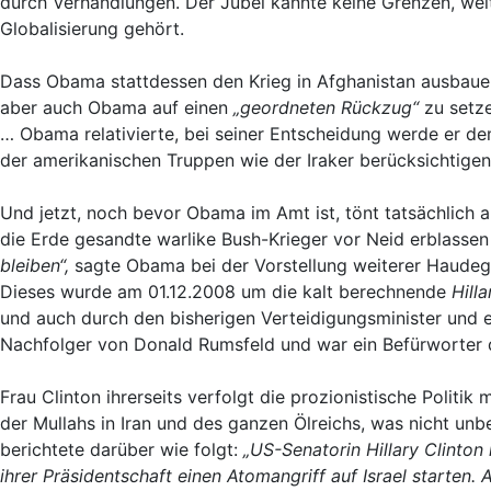
durch Verhandlungen. Der Jubel kannte keine Grenzen, weltw
Globalisierung gehört.
Dass Obama stattdessen den Krieg in Afghanistan ausbauen
aber auch Obama auf einen
„geordneten Rückzug“
zu setze
… Obama relativierte, bei seiner Entscheidung werde er d
der amerikanischen Truppen wie der Iraker berücksichtigen
Und jetzt, noch bevor Obama im Amt ist, tönt tatsächlich al
die Erde gesandte warlike Bush-Krieger vor Neid erblassen
bleiben“,
sagte Obama bei der Vorstellung weiterer Haudege
Dieses wurde am 01.12.2008 um die kalt berechnende
Hilla
und auch durch den bisherigen Verteidigungsminister und
Nachfolger von Donald Rumsfeld und war ein Befürworter d
Frau Clinton ihrerseits verfolgt die prozionistische Politi
der Mullahs in Iran und des ganzen Ölreichs, was nicht unb
berichtete darüber wie folgt:
„US-Senatorin Hillary Clinton 
ihrer Präsidentschaft einen Atomangriff auf Israel starten. 