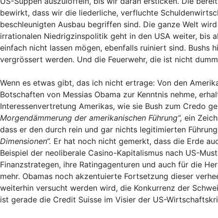
US-Suppen auszulöffeln, bis wir daran ersticken. Die berei
bewirkt, dass wir die liederliche, verfluchte Schuldenwirt
beschleunigten Ausbau begriffen sind. Die ganze Welt wir
irrationalen Niedrigzinspolitik geht in den USA weiter, bis 
einfach nicht lassen mögen, ebenfalls ruiniert sind. Bushs
vergrössert werden. Und die Feuerwehr, die ist nicht dumm,
Wenn es etwas gibt, das ich nicht ertrage: Von den Ameri
Botschaften von Messias Obama zur Kenntnis nehme, erhalte
Interessenvertretung Amerikas, wie sie Bush zum Credo gem
Morgendämmerung der amerikanischen Führung“,
ein Zeich
dass er den durch rein und gar nichts legitimierten Führ
Dimensionen“.
Er hat noch nicht gemerkt, dass die Erde au
Beispiel der neoliberale Casino-Kapitalismus nach US-Muste
Finanzstrategen, ihre Ratingagenturen und auch für die He
mehr. Obamas noch akzentuierte Fortsetzung dieser verheer
weiterhin versucht werden wird, die Konkurrenz der Sch
ist gerade die Credit Suisse im Visier der US-Wirtschaftsk