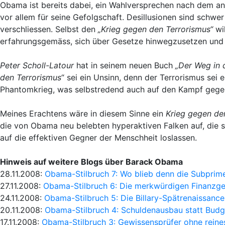
Obama ist bereits dabei, ein Wahlversprechen nach dem and
vor allem für seine Gefolgschaft. Desillusionen sind schw
verschliessen. Selbst den
„Krieg gegen den Terrorismus“
wil
erfahrungsgemäss, sich über Gesetze hinwegzusetzen und si
Peter Scholl-Latour
hat in seinem neuen Buch
„Der Weg in 
den Terrorismus
“ sei ein Unsinn, denn der Terrorismus sei 
Phantomkrieg, was selbstredend auch auf den Kampf gegen 
Meines Erachtens wäre in diesem Sinne ein
Krieg gegen de
die von Obama neu belebten hyperaktiven Falken auf, die s
auf die effektiven Gegner der Menschheit loslassen.
Hinweis auf weitere Blogs über Barack Obama
28.11.2008:
Obama-Stilbruch 7: Wo blieb denn die Subprime
27.11.2008:
Obama-Stilbruch 6: Die merkwürdigen Finanzgen
24.11.2008:
Obama-Stilbruch 5: Die Billary-Spätrenaissance
20.11.2008:
Obama-Stilbruch 4: Schuldenausbau statt Budg
17.11.2008:
Obama-Stilbruch 3: Gewissensprüfer ohne rein