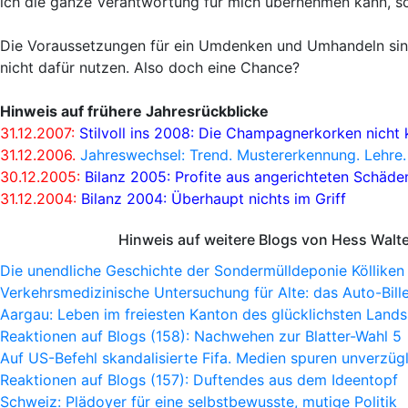
ich die ganze Verantwortung für mich übernehmen kann, sc
Die Voraussetzungen für ein Umdenken und Umhandeln sind
nicht dafür nutzen. Also doch eine Chance?
Hinweis auf frühere Jahresrückblicke
31.12.2007:
Stilvoll ins 2008: Die Champagnerkorken nicht 
31.12.2006.
Jahreswechsel: Trend. Mustererkennung. Lehre.
30.12.2005:
Bilanz 2005: Profite aus angerichteten Schäd
31.12.2004:
Bilanz 2004: Überhaupt nichts im Griff
Hinweis auf weitere Blogs von Hess Walt
Die unendliche Geschichte der Sondermülldeponie Kölliken
Verkehrsmedizinische Untersuchung für Alte: das Auto-Bille
Aargau: Leben im freiesten Kanton des glücklichsten Lands
Reaktionen auf Blogs (158): Nachwehen zur Blatter-Wahl 5
Auf US-Befehl skandalisierte Fifa. Medien spuren unverzügl
Reaktionen auf Blogs (157): Duftendes aus dem Ideentopf
Schweiz: Plädoyer für eine selbstbewusste, mutige Politik