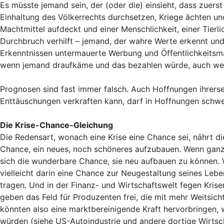
Es müsste jemand sein, der (oder die) einsieht, dass zuer
Einhaltung des Völkerrechts durchsetzen, Kriege ächten un
Machtmittel aufdeckt und einer Menschlichkeit, einer Tierli
Durchbruch verhilft – jemand, der wahre Werte erkennt un
Erkenntnissen untermauerte Werbung und Öffentlichkeitsman
wenn jemand draufkäme und das bezahlen würde, auch we
Prognosen sind fast immer falsch. Auch Hoffnungen ihrersei
Enttäuschungen verkraften kann, darf in Hoffnungen schwe
Die Krise-Chance-Gleichung
Die Redensart, wonach eine Krise eine Chance sei, nährt di
Chance, ein neues, noch schöneres aufzubauen. Wenn gan
sich die wunderbare Chance, sie neu aufbauen zu können.
vielleicht darin eine Chance zur Neugestaltung seines Le
tragen. Und in der Finanz- und Wirtschaftswelt fegen Kris
geben das Feld für Produzenten frei, die mit mehr Weitsic
könnten also eine marktbereinigende Kraft hervorbringen, 
würden (siehe US-Autoindustrie und andere dortige Wirtsc