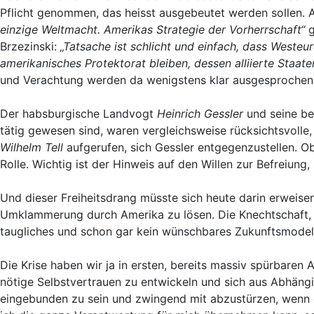
Pflicht genommen, das heisst ausgebeutet werden sollen. A
einzige Weltmacht. Amerikas Strategie der Vorherrschaft“
g
Brzezinski:
„Tatsache ist schlicht und einfach, dass West
amerikanisches Protektorat bleiben, dessen alliierte Staate
und Verachtung werden da wenigstens klar ausgesprochen
Der habsburgische Landvogt
Heinrich Gessler
und seine be
tätig gewesen sind, waren vergleichsweise rücksichtsvolle
Wilhelm Tell
aufgerufen, sich Gessler entgegenzustellen. Ob 
Rolle. Wichtig ist der Hinweis auf den Willen zur Befreiung
Und dieser Freiheitsdrang müsste sich heute darin erweise
Umklammerung durch Amerika zu lösen. Die Knechtschaft, d
taugliches und schon gar kein wünschbares Zukunftsmodell
Die Krise haben wir ja in ersten, bereits massiv spürbaren
nötige Selbstvertrauen zu entwickeln und sich aus Abhängigk
eingebunden zu sein und zwingend mit abzustürzen, wenn de