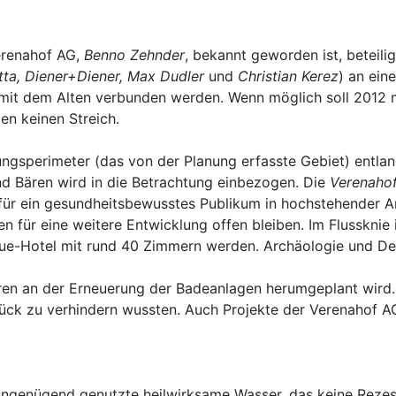
erenahof AG,
Benno Zehnder
, bekannt geworden ist, beteili
tta, Diener+Diener, Max Dudler
und
Christian Kerez
) an ein
t dem Alten verbunden werden. Wenn möglich soll 2012 mi
en keinen Streich.
ungsperimeter (das von der Planung erfasste Gebiet) entla
nd Bären wird in die Betrachtung einbezogen. Die
Verenaho
ür ein gesundheitsbewusstes Publikum in hochstehender Arc
nen für eine weitere Entwicklung offen bleiben. Im Flusskn
ique-Hotel mit rund 40 Zimmern werden. Archäologie und
ren an der Erneuerung der Badeanlagen herumgeplant wird. 
ück zu verhindern wussten. Auch Projekte der Verenahof 
s ungenügend genutzte heilwirksame Wasser, das keine Rezes