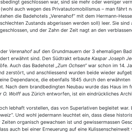
gsbedingt geschlossen war, sind sie mehr oder weniger vern
b (wohl auch wegen des Privatautomobilismus – man fährt 
stehen die Badehotels „Verenahof“ mit dem Hermann-Hesse-
 schlechten Zustands abgerissen werden soll) leer. Sie si
 geschlossen, und der Zahn der Zeit nagt an den verblasse
t der
Verenahof
auf den Grundmauern der 3 ehemaligen Ba
ndert erwähnt sind. Den Südtrakt erbaute
Kaspar Joseph Je
nhöfe. Auch das Badehotel
„Zum Ochsen“
war schon im 14. J
 zerstört, und anschliessend wurden beide wieder aufgeba
 eine Dependance, die ebenfalls 1845 durch den erwähnten
nt. Nach dem brandbedingten Neubau wurde das Haus im fr
 O. Wolff
aus Zürich entworfen, ist ein eindrückliches Arch
ch lebhaft vorstellen, das von Superlativen begleitet war. 
hweiz“
. Und wohl jedermann leuchtet ein, dass diese histo
 Zeiten organisch gewachsen ist und gewissermassen Geschi
dass auch bei einer Erneuerung auf eine Kulissenscheinwelt