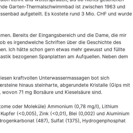
ehende Garten-Thermalschwimmbad ist zwischen 1963 und
ussenbad aufgeteilt. Es kostete rund 3 Mio. CHF und wurde
ommen. Bereits der Eingangsbereich und die Dame, die mir
 ob es irgendwelche Schriften über die Geschichte des
hen. Ich hätte schon gern etwas mehr gewusst und füllte
m Plastik bezogenen Spanplatten am Aufquellen. Neben dem
 diesen kraftvollen Unterwassermassagen bot sich
steine hinaus steinharte, abgerundete Kristalle (Gips mit
, wovon 71 mg Borsäure und Kieselsäure sind.
Atome oder Moleküle) Ammonium (0,78 mg/l), Lithium
 Kupfer (<0,005), Zink (<0,01), Blei (0,002) und Aluminium
 Hydrogenkarbonat (487), Sulfat (1375), Hydrogenphosphat