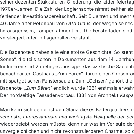
seiner dezenten Stukkaturen-Gliederung, die leider feierta
1970er-Jahren. Die Zahl der Logiernächte nimmt seither a
fehlender Investitionsbereitschaft.
Seit 5 Jahren und mehr 
40 Jahre alter Betonbau von
Otto Glaus
, der wegen seines
herausgerissen, Lampen abmontiert. Die Fensterläden sind
versteigert oder in Lagerhallen verstaut.
Die Badehotels haben alle eine stolze Geschichte. So steh
Sonne“, die teils schon in Dokumenten aus dem 14. Jahrhu
Im Inneren sind 2 mehrgeschossige, klassizistische Säule
benachbarten Gasthaus „Zum Bären“ durch einen Grossbrand
mit spätgotischen Fenstersäulen. Zum „Ochsen“ gehört die
Badehotel
„Zum Bären“
endlich wurde 1361 erstmals erwäh
Der nordseitige Fassadenvorbau, 1881 von Architekt
Kaspar
Man kann sich den einstigen Glanz dieses Bäderquartiers no
schönste, interessanteste und wichtigste Heilquelle der Sc
wiederbelebt werden müsste, denn nur was im Verlaufe der
unvergleichlichen und nicht rekonstruierbaren Charme, so 