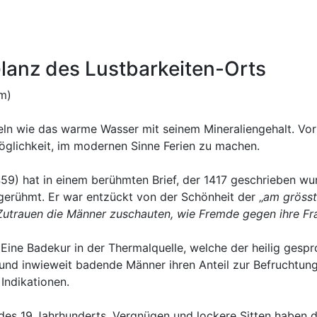
lanz des Lustbarkeiten-Orts
om)
eln wie das warme Wasser mit seinem Mineraliengehalt. Vor
öglichkeit, im modernen Sinne Ferien zu machen.
9) hat in einem berühmten Brief, der 1417 geschrieben wu
 gerühmt. Er war entzückt von der Schönheit der „
am
grösst
utrauen die Männer zuschauten, wie Fremde gegen ihre Fra
 Eine Badekur in der Thermalquelle, welche der heilig ges
, und inwieweit badende Männer ihren Anteil zur Befruchtung
Indikationen.
 des 19.Jahrhunderts. Vergnügen und lockere Sitten haben