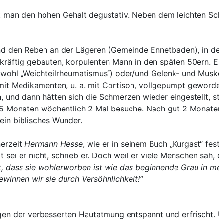
t man den hohen Gehalt degustativ. Neben dem leichten Sch
nd den Reben an der Lägeren (Gemeinde Ennetbaden), in d
m kräftig gebauten, korpulenten Mann in den späten 50ern. E
wohl „Weichteilrheumatismus“) oder/und Gelenk- und Musk
sei mit Medikamenten, u. a. mit Cortison, vollgepumpt gewor
n, und dann hätten sich die Schmerzen wieder eingestellt, s
5 Monaten wöchentlich 2 Mal besuche. Nach gut 2 Monate
 ein biblisches Wunder.
nerzeit
Hermann Hesse
, wie er in seinem Buch „Kurgast“ fes
sei er nicht, schrieb er. Doch weil er viele Menschen sah, di
rt, dass sie wohlerworben ist wie das beginnende Grau in m
ewinnen wir sie durch Versöhnlichkeit!“
gen der verbesserten Hautatmung entspannt und erfrischt.