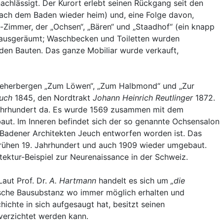
achlässigt. Der Kurort erlebt seinen Rückgang seit den
nach dem Baden wieder heim) und, eine Folge davon,
Zimmer, der „Ochsen“, „Bären“ und „Staadhof“ (ein knapp
nd ausgeräumt; Waschbecken und Toiletten wurden
nden Bauten. Das ganze Mobiliar wurde verkauft,
deherbergen „Zum Löwen“, „Zum Halbmond“ und „Zur
uch
1845, den Nordtrakt
Johann Heinrich Reutlinger
1872.
ahrhundert da. Es wurde 1569 zusammen mit dem
ut. Im Inneren befindet sich der so genannte Ochsensalon
 Badener Architekten Jeuch entworfen worden ist. Das
ühen 19. Jahrhundert und auch 1909 wieder umgebaut.
itektur-Beispiel zur Neurenaissance in der Schweiz.
Laut Prof. Dr.
A. Hartmann
handelt es sich um
„die
rische Bausubstanz wo immer möglich erhalten und
chte in sich aufgesaugt hat, besitzt seinen
 verzichtet werden kann.