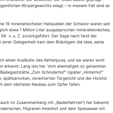
eigentlichen Körpergewichts wiegt – in meinem Fall sind es
 19 mineralreichsten Heilquellen der Schweiz waren seit
ich etwa 1 Million Liter ausgesprochen mineralienreiches,
58 v. u. Z. zurückgeführt. Der Sage nach fand der
Bei jener Gelegenheit kam dem Bräutigam die Idee, seine
ch einen Ausläufer des Kettenjuras, und sie waren wohl
len erkannt. Lang ists her. Vom ehemaligen so genannten
n Badegaststätte
„Zum Schinderhof“
(später
„Hinterhof“
, spätbarocken, verwitterten Türgericht und der Holztür
ich dem nächsten Neubau zum Opfer fallen.
n (auch im Zusammenhang mit „Badenfahrten“) her bekannt
lerischen, filigranen Innenhof und dem Speisesaal mit