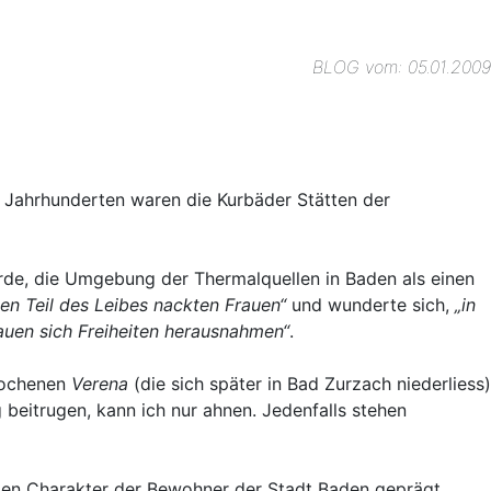
BLOG vom: 05.01.2009
 Jahrhunderten waren die Kurbäder Stätten der
rde, die Umgebung der Thermalquellen in Baden als einen
en Teil des Leibes nackten Frauen“
und wunderte sich,
„in
uen sich Freiheiten herausnahmen“
.
prochenen
Verena
(die sich später in Bad Zurzach niederliess)
 beitrugen, kann ich nur ahnen. Jedenfalls stehen
 den Charakter der Bewohner der Stadt Baden geprägt.