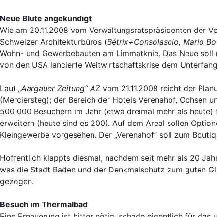
Neue Blüte angekündigt
Wie am 20.11.2008 vom Verwaltungsratspräsidenten der V
Schweizer Architekturbüros (
Bétrix+Consolascio, Mario Bo
Wohn- und Gewerbebauten am Limmatknie. Das Neue soll mi
von den USA lancierte Weltwirtschaftskrise dem Unterfang
Laut
„Aargauer Zeitung“ AZ
vom 21.11.2008 reicht der Plan
(Merciersteg); der Bereich der Hotels Verenahof, Ochsen u
500 000 Besuchern im Jahr (etwa dreimal mehr als heute) f
erweitern (heute sind es 200). Auf dem Areal sollen Optio
Kleingewerbe vorgesehen. Der „Verenahof“ soll zum Bout
Hoffentlich klappts diesmal, nachdem seit mehr als 20 Jah
was die Stadt Baden und der Denkmalschutz zum guten Gl
gezogen.
Besuch im Thermalbad
Eine Erneuerung ist bitter nötig, schade eigentlich für da