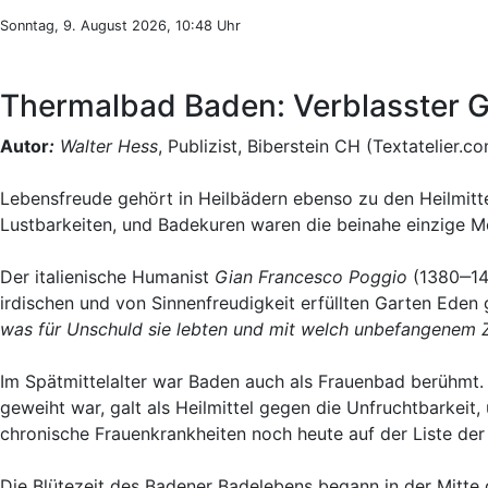
Sonntag, 9. August 2026, 10:48 Uhr
Thermalbad Baden: Verblasster G
Autor
:
Walter Hess
, Publizist, Biberstein CH (Textatelier.c
Lebensfreude gehört in Heilbädern ebenso zu den Heilmitt
Lustbarkeiten, und Badekuren waren die beinahe einzige M
Der italienische Humanist
Gian Francesco Poggio
(1380‒145
irdischen und von Sinnenfreudigkeit erfüllten Garten Eden
was für Unschuld sie lebten und mit welch unbefangenem Z
Im Spätmittelalter war Baden auch als Frauenbad berühmt.
geweiht war, galt als Heilmittel gegen die Unfruchtbarkeit
chronische Frauenkrankheiten noch heute auf der Liste der 
Die Blütezeit des Badener Badelebens begann in der Mitte