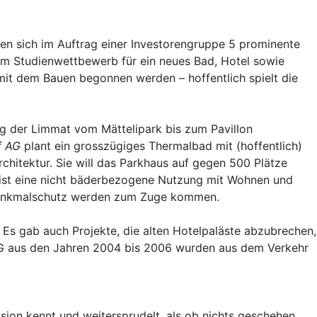
gen sich im Auftrag einer Investorengruppe 5 prominente
em Studienwettbewerb für ein neues Bad, Hotel sowie
t dem Bauen begonnen werden – hoffentlich spielt die
ng der Limmat vom Mättelipark bis zum Pavillon
f AG
plant ein grosszügiges Thermalbad mit (hoffentlich)
hitektur. Sie will das Parkhaus auf gegen 500 Plätze
ie ist eine nicht bäderbezogene Nutzung mit Wohnen und
 Denkmalschutz werden zum Zuge kommen.
Es gab auch Projekte, die alten Hotelpaläste abzubrechen,
AG aus den Jahren 2004 bis 2006 wurden aus dem Verkehr
sion kennt und weitersprudelt, als ob nichts geschehen