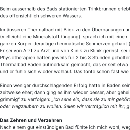
Beim ausserhalb des Bads stationierten Trinkbrunnen erleb
des offensichtlich schweren Wassers.
Im äusseren Thermalbad mit Blick zu den Überbauungen u
(vielleicht eine Mineralstoffdüngung), sprach ich mit eine
ganzen Körper derartige rheumatische Schmerzen gehabt (
Er sei von Arzt zu Arzt und von Klinik zu Klinik gereist, 
Physiotherapien hätten jeweils für 2 bis 3 Stunden geholfe
Thermalbad Baden aufmerksam gemacht, das er seit etwa 
und er fühle sich wieder wohlauf. Das tönte schon fast wie
Einen weniger durchschlagenden Erfolg hatte in Baden sei
zeitweise eher; dann ging es ihm wieder besser, aber geheilt 
grimmig“ zu verfolgen:
„Ich sehe ein, dass sie zu mir gehö
oder wegzaubern zu wollen. Seien wir verträglich mit ihr, g
Das Zehren und Verzehren
Nach einem gut einstündigen Bad fühlte ich mich wohl, we