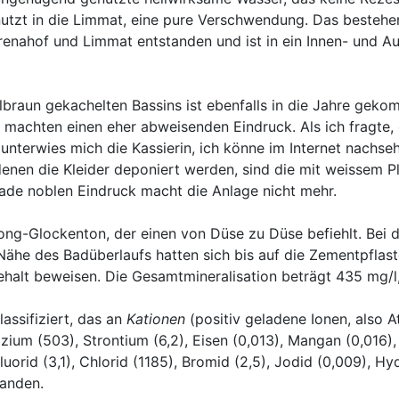
genutzt in die Limmat, eine pure Verschwendung. Das best
renahof und Limmat entstanden und ist in ein Innen- und A
llbraun gekachelten Bassins ist ebenfalls in die Jahre gek
, machten einen eher abweisenden Eindruck. Als ich fragte,
unterwies mich die Kassierin, ich könne im Internet nachse
n denen die Kleider deponiert werden, sind die mit weisse
rade noblen Eindruck macht die Anlage nicht mehr.
dong-Glockenton, der einen von Düse zu Düse befiehlt. Bei
he des Badüberlaufs hatten sich bis auf die Zementpflaster
ehalt beweisen. Die Gesamtmineralisation beträgt 435 mg/l
assifiziert, das an
Kationen
(positiv geladene Ionen, also 
zium (503), Strontium (6,2), Eisen (0,013), Mangan (0,016),
luorid (3,1), Chlorid (1185), Bromid (2,5), Jodid (0,009),
handen.