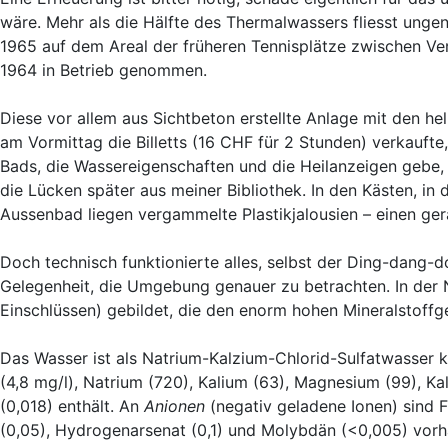
wäre. Mehr als die Hälfte des Thermalwassers fliesst un
1965 auf dem Areal der früheren Tennisplätze zwischen Ve
1964 in Betrieb genommen.
Diese vor allem aus Sichtbeton erstellte Anlage mit den he
am Vormittag die Billetts (16 CHF für 2 Stunden) verkaufte
Bads, die Wassereigenschaften und die Heilanzeigen gebe, 
die Lücken später aus meiner Bibliothek. In den Kästen, i
Aussenbad liegen vergammelte Plastikjalousien – einen ge
Doch technisch funktionierte alles, selbst der Ding-dang-
Gelegenheit, die Umgebung genauer zu betrachten. In der Nä
Einschlüssen) gebildet, die den enorm hohen Mineralstoffg
Das Wasser ist als Natrium-Kalzium-Chlorid-Sulfatwasser kl
(4,8 mg/l), Natrium (720), Kalium (63), Magnesium (99), Kal
(0,018) enthält. An
Anionen
(negativ geladene Ionen) sind F
(0,05), Hydrogenarsenat (0,1) und Molybdän (<0,005) vor