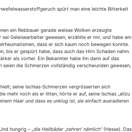
wefelwasserstoffgeruch spürt man eine leichte Bitterkeit
enen ein Rebbauer gerade weisse Wolken erzeugte
r sei Geleisearbeiter gewesen, erzählte er mir, und habe am
elrheumatismen, dass er sich kaum noch bewegen konnte.
den, bis er gespürt habe, dass auch das Hirn Schaden nahm.
tärker als vorher. Ein Bekannter habe ihn dann auf das
n seien die Schmerzen vollständig verschwunden gewesen,
thielt; seine Ischias-Schmerzen vergrösserten sich
e mehr noch als er litten, hörte er auf, seine Ischias „allzu
einem Haar und dass es unklug ist, sie einfach ausradieren
 Und hungrig –
„die Heilbäder ,zehren’ nämlich“
(Hesse). Das