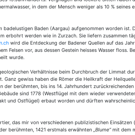
m Thermalwasser, in dem der Mensch weniger als 10 % seines 
 badelustigen Baden (Aargau) aufgenommen worden ist. Die
m erbohrt werden wie in Zurzach. Sie liefern zusammen tägl
n.ch
wird die Entdeckung der Badener Quellen auf das Jahr 
einem Felsen vor, aus dessen Gestein heisses Wasser floss. 
eilt wurde.
 geologischen Verhältnisse beim Durchbruch der Limmat dur
hat. Ganz gewiss haben die Römer die Heilkraft der Heilquel
von der berühmten, bis ins 14. Jahrhundert zurückreichende
 Gebäude sind 1778 (Westflügel mit dem wieder verwendeten
rakt und Ostflügel) erbaut worden und dürften wahrscheinl
tier, das mir von verschiedenen publizistischen Einsätze
n der berühmten, 1421 erstmals erwähnten
„Blume“
mit dem ma