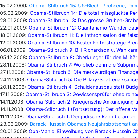
15.02.2009:
Obama-Stilbruch 15: US-Blech, Pechserie, Pann
05.02.2009:
Obama-Stilbruch 14: Die total missglückte Pe
28.01.2009:
Obama-Stilbruch 13: Das grosse Gruben-Grabe
22.01.2009:
Obama-Stilbruch 12: Guantánamo-Wunder daue
18.01.2009:
Obama-Stilbruch 11: Die Inthronisation der fals
12.01.2009:
Obama-Stilbruch 10: Bester Folterstratege Bren
06.01.2009:
Obama-Stilbruch 9: Bill Richardson u. Wahlkam
05.12.2008:
Obama-Stilbruch 8: Oberkrieger für den Milit
28.11.2008:
Obama-Stilbruch 7: Wo blieb denn die Subprime
27.11.2008:
Obama-Stilbruch 6: Die merkwürdigen Finanzgen
24.11.2008:
Obama-Stilbruch 5: Die Billary-Spätrenaissance
20.11.2008:
Obama-Stilbruch 4: Schuldenausbau statt Budg
17.11.2008:
Obama-Stilbruch 3: Gewissensprüfer ohne rein
14.11.2008:
Obama-Stilbruch 2: Kriegerische Ankündigung u
14.11.2008:
Obama-Stilbruch 1 (Fortsetzung): Der offene V
11.11.2008:
Obama-Stilbruch 1: Der jüdische Rahmbo an der
23.03.2009:
Barack Hussein Obamas Neujahrsbotschaft an 
20.01.2009:
Oba-Manie: Einweihung von Barack Hussein 