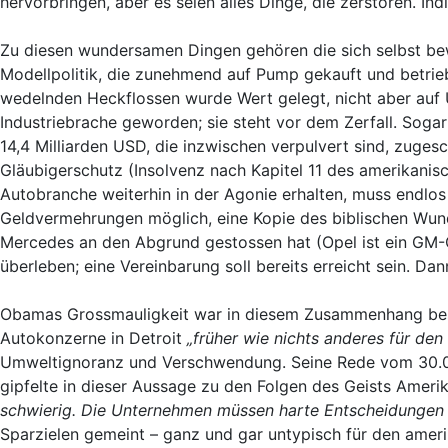
hervorbringen, aber es seien alles Dinge, die zerstören. Ind
Zu diesen wundersamen Dingen gehören die sich selbst bew
Modellpolitik, die zunehmend auf Pump gekauft und betri
wedelnden Heckflossen wurde Wert gelegt, nicht aber auf 
Industriebrache geworden; sie steht vor dem Zerfall. Soga
14,4 Milliarden USD, die inzwischen verpulvert sind, zuges
Gläubigerschutz (Insolvenz nach Kapitel 11 des amerikani
Autobranche weiterhin in der Agonie erhalten, muss end
Geldvermehrungen möglich, eine Kopie des biblischen Wund
Mercedes an den Abgrund gestossen hat (Opel ist ein GM-Op
überleben; eine Vereinbarung soll bereits erreicht sein. D
Obamas Grossmauligkeit war in diesem Zusammenhang beso
Autokonzerne in Detroit
„früher wie nichts anderes für den
Umweltignoranz und Verschwendung. Seine Rede vom 30.03
gipfelte in dieser Aussage zu den Folgen des Geists Ameri
schwierig. Die Unternehmen müssen harte Entscheidungen t
Sparzielen gemeint – ganz und gar untypisch für den ameri