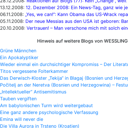
28.12.2008:
Reaktionen auf Blogs (77): Kein „Change“, weit
13.12.2008:
12. Dezember 2008: Ein News-Tag, ganz wie je
06.11.2008:
„Yes, we can!“: Kann Obama das US-Wrack repa
05.11.2008:
Der neue Messias aus den USA ist geboren: B
20.10.2008:
Vertrauen! – Man verschone mich mit solch ei
Hinweis auf weitere Blogs von WESSLING 
Grüne Männchen
Ein Apokalyptiker
Wieder einmal ein durchsichtiger Kompromiss – Der Litera
Titos vergessene Folterkammer
Das Derwisch-Kloster „Tekija“ in Blagaj (Bosnien und Herz
Počitelj an der Neretva (Bosnien und Herzegowina) – Fes
„Intellektueller“ Antisemitismus
Tauben vergiften
Am babylonischen Turm wird weitergebaut
Eine ganz andere psychologische Verfassung
Emina will never die
Die Villa Aurora in Trsteno (Kroatien)