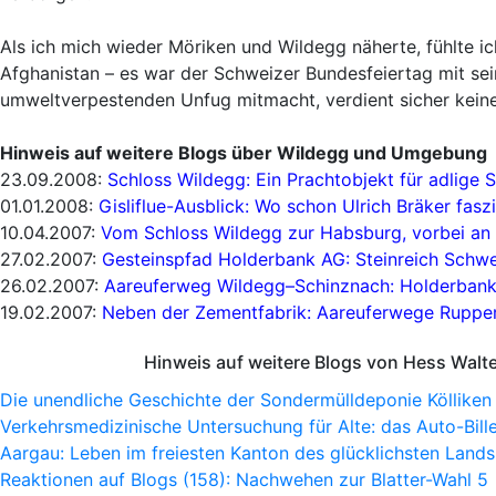
Als ich mich wieder Möriken und Wildegg näherte, fühlte i
Afghanistan – es war der Schweizer Bundesfeiertag mit s
umweltverpestenden Unfug mitmacht, verdient sicher keine
Hinweis auf weitere Blogs über Wildegg und Umgebung
23.09.2008:
Schloss Wildegg: Ein Prachtobjekt für adlige 
01.01.2008:
Gisliflue-Ausblick: Wo schon Ulrich Bräker faszi
10.04.2007:
Vom Schloss Wildegg zur Habsburg, vorbei an 
27.02.2007:
Gesteinspfad Holderbank AG: Steinreich Schwe
26.02.2007:
Aareuferweg Wildegg–Schinznach: Holderbank
19.02.2007:
Neben der Zementfabrik: Aareuferwege Ruppe
Hinweis auf weitere Blogs von Hess Walt
Die unendliche Geschichte der Sondermülldeponie Kölliken
Verkehrsmedizinische Untersuchung für Alte: das Auto-Bille
Aargau: Leben im freiesten Kanton des glücklichsten Lands
Reaktionen auf Blogs (158): Nachwehen zur Blatter-Wahl 5