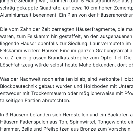
jüngere Siedlung war, konnten total 5 Hausgrundrisse aus
schräg gekappte Quadrate, auf etwa 10 cm hohen Zementpflö
Aluminiumzeit benennen). Ein Plan von der Häuseranordnung
Die vom Zahn der Zeit zernagten Häuserfragmente, die man 
waren, zum Felskamm hin gestaffelt, an den ausgehauenen 
liegende Häuser ebenfalls zur Siedlung. Laur vermutete i
Felskamm weitere Häuser. Eine im ganzen Grabungsareal a
v. u. Z. einer grossen Brandkatastrophe zum Opfer fiel. 
Löschfahrzeug würde selbst heute Mühe bekunden, dort ob
Was der Nachwelt noch erhalten blieb, sind verkohlte Holzb
Blockbautechnik gebaut wurden und Holzböden mit Unterz
entweder mit Trockenmauern oder möglicherweise mit Pfos
talseitigen Partien abrutschten.
In 3 Häusern befanden sich Herdstellen und ein Backofen
Häusern Fadenspulen aus Ton, Spinnwirtel, Tongewichte ein
Hammer, Beile und Pfeilspitzen aus Bronze zum Vorschein. 