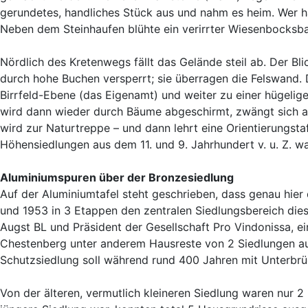
gerundetes, handliches Stück aus und nahm es heim. Wer h
Neben dem Steinhaufen blühte ein verirrter Wiesenbocksba
Nördlich des Kretenwegs fällt das Gelände steil ab. Der Bli
durch hohe Buchen versperrt; sie überragen die Felswand. Doc
Birrfeld-Ebene (das Eigenamt) und weiter zu einer hügelig
wird dann wieder durch Bäume abgeschirmt, zwängt sich ans
wird zur Naturtreppe – und dann lehrt eine Orientierungstaf
Höhensiedlungen aus dem 11. und 9. Jahrhundert v. u. Z. w
Aluminiumspuren über der Bronzesiedlung
Auf der Aluminiumtafel steht geschrieben, dass genau hie
und 1953 in 3 Etappen den zentralen Siedlungsbereich dies
Augst BL und Präsident der Gesellschaft Pro Vindonissa, e
Chestenberg unter anderem Hausreste von 2 Siedlungen aus
Schutzsiedlung soll während rund 400 Jahren mit Unterbr
Von der älteren, vermutlich kleineren Siedlung waren nur 2