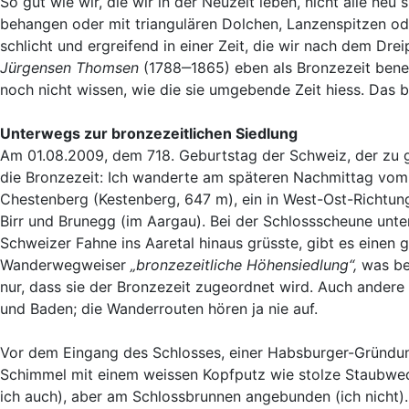
So gut wie wir, die wir in der Neuzeit leben, nicht alle n
behangen oder mit triangulären Dolchen, Lanzenspitzen od
schlicht und ergreifend in einer Zeit, die wir nach dem D
Jürgensen Thomsen
(1788‒1865) eben als Bronzezeit benen
noch nicht wissen, wie die sie umgebende Zeit hiess. Das br
Unterwegs zur bronzezeitlichen Siedlung
Am 01.08.2009, dem 718. Geburtstag der Schweiz, der zu ges
die Bronzezeit: Ich wanderte am späteren Nachmittag vom 
Chestenberg (Kestenberg, 647 m), ein in West-Ost-Richtun
Birr und Brunegg (im Aargau). Bei der Schlossscheune unt
Schweizer Fahne ins Aaretal hinaus grüsste, gibt es einen
Wanderwegweiser
„bronzezeitliche Höhensiedlung“,
was be
nur, dass sie der Bronzezeit zugeordnet wird. Auch ander
und Baden; die Wanderrouten hören ja nie auf.
Vor dem Eingang des Schlosses, einer Habsburger-Gründun
Schimmel mit einem weissen Kopfputz wie stolze Staubwed
ich auch), aber am Schlossbrunnen angebunden (ich nicht).