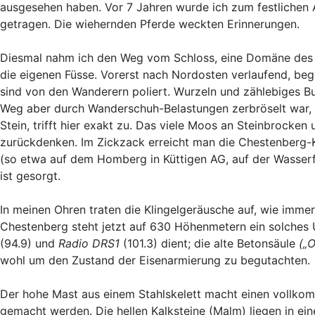
ausgesehen haben. Vor 7 Jahren wurde ich zum festlichen A
getragen. Die wiehernden Pferde weckten Erinnerungen.
Diesmal nahm ich den Weg vom Schloss, eine Domäne des 
die eigenen Füsse. Vorerst nach Nordosten verlaufend, be
sind von den Wanderern poliert. Wurzeln und zählebiges 
Weg aber durch Wanderschuh-Belastungen zerbröselt war,
Stein, trifft hier exakt zu. Das viele Moos an Steinbroc
zurückdenken. Im Zickzack erreicht man die Chestenberg-Kr
(so etwa auf dem Homberg in Küttigen AG, auf der Wasserflu
ist gesorgt.
In meinen Ohren traten die Klingelgeräusche auf, wie imm
Chestenberg steht jetzt auf 630 Höhenmetern ein solche
(94.9) und
Radio DRS1
(101.3) dient; die alte Betonsäule
(„
wohl um den Zustand der Eisenarmierung zu begutachten.
Der hohe Mast aus einem Stahlskelett macht einen vollko
gemacht werden. Die hellen Kalksteine (Malm) liegen in 