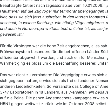
Beauftragte (zitiert nach
tagesschau.de
vom 10.01.2006):
„
Haustieren auf die Zugvögel nur temporär übergegangen ist, 
klar, dass sie sich jetzt ausbreitet, in den letzten Monat
anschaut, in welche Richtung, wie häufig Vögel migrieren,
und auch in Nordeuropa weitaus bedrohlicher ist, als sie j
gewesen ist."
Für die Virologen war die hohe Zeit angebrochen, alles sah
Frühwarnsystem besonders für die betroffenen Länder Südo
effizienter abgewehrt werden, und auch ein für Menschen ge
Wahrheit ging es bloss um die Beschaffung besserer, umfan
Das war nicht zu verhindern: Die Vogelgrippe erwies sich a
sich gegeben hatten, erwies sich als frei erfundener Nonse
anderen Liederlichkeiten: So versandte das College of Am
3747 Laboratorien in 18 Ländern, aus
„Versehen, ein bedauer
auf die Beine. Die ganze Angstmachereikampagne erwies sich
H5N1 gingen weltweit zurück, wie im Oktober 2008 selbs