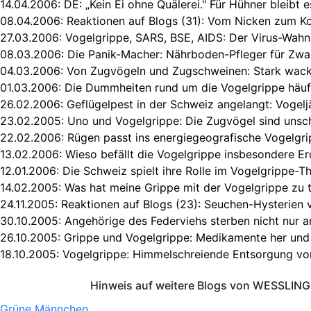
14.04.2006:
DE: „Kein Ei ohne Quälerei." Für Hühner bleibt 
08.04.2006:
Reaktionen auf Blogs (31): Vom Nicken zum Ko
27.03.2006:
Vogelgrippe, SARS, BSE, AIDS: Der Virus-Wahn 
08.03.2006:
Die Panik-Macher: Nährboden-Pfleger für Zw
04.03.2006:
Von Zugvögeln und Zugschweinen: Stark wac
01.03.2006:
Die Dummheiten rund um die Vogelgrippe häuf
26.02.2006:
Geflügelpest in der Schweiz angelangt: Vogelj
23.02.2005:
Uno und Vogelgrippe: Die Zugvögel sind unsc
22.02.2006:
Rügen passt ins energiegeografische Vogelgr
13.02.2006:
Wieso befällt die Vogelgrippe insbesondere Er
12.01.2006:
Die Schweiz spielt ihre Rolle im Vogelgrippe-T
14.02.2005:
Was hat meine Grippe mit der Vogelgrippe zu 
24.11.2005:
Reaktionen auf Blogs (23): Seuchen-Hysterien 
30.10.2005:
Angehörige des Federviehs sterben nicht nur 
26.10.2005:
Grippe und Vogelgrippe: Medikamente her und
18.10.2005:
Vogelgrippe: Himmelschreiende Entsorgung vo
Hinweis auf weitere Blogs von WESSLING 
Grüne Männchen