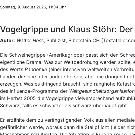
Sonntag, 9. August 2026, 11:34 Uhr
Vogelgrippe und Klaus Stöhr: De
Autor:
Walter Hess
, Publizist, Biberstein CH (Textatelier.c
Die Schweinegrippe (Amerikagrippe) passt sich den Schreck
eigentliche Drama. Was zur Weltbedrohung werden sollte, 
des Worts
Pandemie
(einer intensiven weltweiten Verbreitun
Landen die eine oder andere Person, aber die dringend no
erzeugen. Was es dringend braucht, sind ranghohe Katast
des Influenza-Programms der
Weltgesundheitsorganisati
im Herbst 2005 die Vogelgrippe vielversprechend aufzublüh
Schwarz, falls es schwärzer als schwarz überhaupt gibt.
Er erzählte dem zu verängstigenden Volk aus allen mediale
gefährlicher werde, woraus dann die Stallpflicht (leider 
Massnahmen resultierten. Die Situation in Europa sei so be