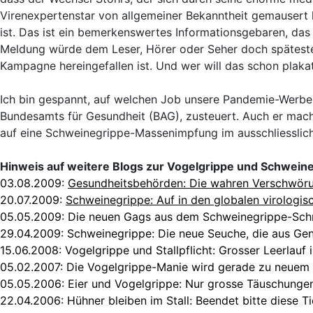
Virenexpertenstar von allgemeiner Bekanntheit gemausert 
ist. Das ist ein bemerkenswertes Informationsgebaren, das t
Meldung würde dem Leser, Hörer oder Seher doch spätestens
Kampagne hereingefallen ist. Und wer will das schon plakat
Ich bin gespannt, auf welchen Job unsere Pandemie-Werb
Bundesamts für Gesundheit (BAG), zusteuert. Auch er mach
auf eine Schweinegrippe-Massenimpfung im ausschliesslich
Hinweis auf weitere Blogs zur Vogelgrippe und Schwein
03.08.2009:
Gesundheitsbehörden: Die wahren Verschwöru
20.07.2009:
Schweinegrippe: Auf in den globalen virologi
05.05.2009:
Die neuen Gags aus dem Schweinegrippe-Sch
29.04.2009:
Schweinegrippe: Die neue Seuche, die aus G
15.06.2008:
Vogelgrippe und Stallpflicht: Grosser Leerlauf 
05.02.2007:
Die Vogelgrippe-Manie wird gerade zu neuem
05.05.2006:
Eier und Vogelgrippe: Nur grosse Täuschungen
22.04.2006:
Hühner bleiben im Stall: Beendet bitte diese Ti