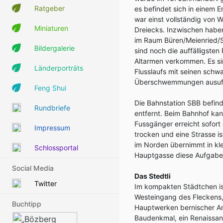
Ratgeber
es befindet sich in einem 
war einst vollständig von 
Miniaturen
Dreiecks. Inzwischen habe
im Raum Büren/Meienried/S
Bildergalerie
sind noch die auffälligste
Altarmen verkommen. Es s
Länderporträts
Flusslaufs mit seinen sch
Überschwemmungen ausufert
Feng Shui
Die Bahnstation SBB befin
Rundbriefe
entfernt. Beim Bahnhof kan
Fussgänger erreicht sofort
Impressum
trocken und eine Strasse i
im Norden übernimmt in klei
Schlossportal
Hauptgasse diese Aufgabe.
Social Media
Das Stedtli
Twitter
Im kompakten Städtchen i
Westeingang des Fleckens,
Buchtipp
Hauptwerken bernischer Ar
Baudenkmal, ein Renaissan