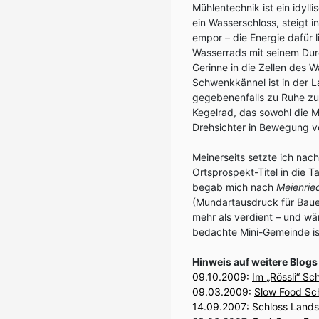
Mühlentechnik ist ein idyll
ein Wasserschloss, steigt
empor – die Energie dafür 
Wasserrads mit seinem Dur
Gerinne in die Zellen des 
Schwenkkännel ist in der 
gegebenenfalls zu Ruhe zu ve
Kegelrad, das sowohl die M
Drehsichter in Bewegung v
Meinerseits setzte ich nac
Ortsprospekt-Titel in die 
begab mich nach
Meienrie
(Mundartausdruck für Bauer
mehr als verdient – und wä
bedachte Mini-Gemeinde is
Hinweis auf weitere Blogs
09.10.2009:
Im „Rössli“ Sch
09.03.2009:
Slow Food Sch
14.09.2007:
Schloss Lands