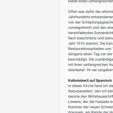
bietet einen umfangreichen
Offen war dafür die reform
Jahrhunderts entstandenen
von der Schöpfungsgeschich
vorwegnimmt) und den etw
hereinfallendes Sonnenlich
flach beschnitzte und bem
Jahr 1510 stammt. Die Kanz
Restaurationsarbeiten von 
übrigens einen Tag vor der
beschädigt. Die zuständige
mit ihren umfangreichen A
überlastet. Ihr sei vergeben
Kalbsleberli auf Spanisch
In dieser Kirche fand ich 
Naturparadies“,
den ich be
deckte den Wirtshausschrif
Löwens, der die Fassade b
Nummer der neuen Schweize
draussen, am Rande der Hau