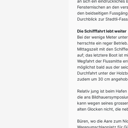
an sich ein eindrückliches
Fensternischen an den ver
den beidseitigen Fussgäng
Durchblick zur Stedtli-Fass
Die Schifffahrt lebt weiter
Bei der wenige Meter unterh
herrschte ein reger Betrieb
Mittagszeit mit den Schiff
auf; das letztere Boot ist 
Wegfahrt der Flussmitte e
möglichst bald aus der se
Durchfahrt unter der Holz
zudem um 30 cm angehob
Relativ jung ist beim Hafe
die ans Bildhauersymposium
kann wegen seines grossen
alten Glocken nicht, die ne
Büren, wo die Aare zum Ni
Warenumschlagplatz für Güt