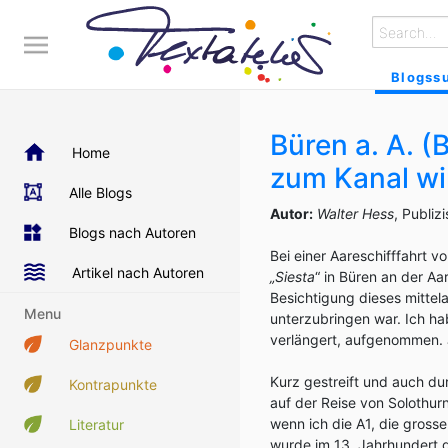
Blogss
Büren a. A. (
Home
zum Kanal wi
Alle Blogs
Autor:
Walter Hess
, Publiz
Blogs nach Autoren
Bei einer Aareschifffahrt 
Artikel nach Autoren
„Siesta
“ in Büren an der A
Besichtigung dieses mittel
Menu
unterzubringen war. Ich ha
verlängert, aufgenommen. 
Glanzpunkte
Kurz gestreift und auch d
Kontrapunkte
auf der Reise von Solothurn
wenn ich die A1, die gross
Literatur
wurde im 13. Jahrhundert 