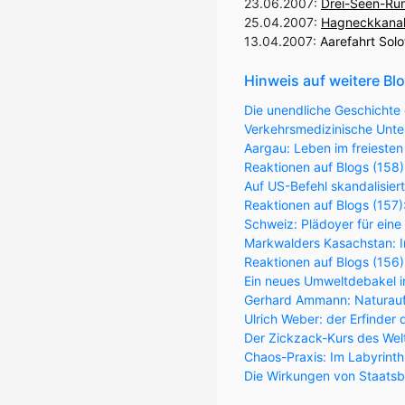
23.06.2007:
Drei-Seen-Ru
25.04.2007:
Hagneckkanal
13.04.2007:
Aarefahrt Sol
Hinweis auf weitere Bl
Die unendliche Geschichte 
Verkehrsmedizinische Unter
Aargau: Leben im freiesten
Reaktionen auf Blogs (158)
Auf US-Befehl skandalisier
Reaktionen auf Blogs (157
Schweiz: Plädoyer für eine
Markwalders Kasachstan: Im
Reaktionen auf Blogs (156
Ein neues Umweltdebakel in
Gerhard Ammann: Naturaufk
Ulrich Weber: der Erfinder 
Der Zickzack-Kurs des Wel
Chaos-Praxis: Im Labyrint
Die Wirkungen von Staatsb