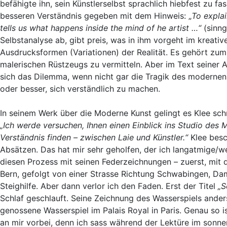
befähigte ihn, sein Künstlerselbst sprachlich hiebfest zu f
besseren Verständnis gegeben mit dem Hinweis: „
To explai
tells us what happens inside the mind of he artist …“
(sinng
Selbstanalyse ab, gibt preis, was in ihm vorgeht im krea
Ausdrucksformen (Variationen) der Realität. Es gehört zum
malerischen Rüstzeugs zu vermitteln. Aber im Text seiner A
sich das Dilemma, wenn nicht gar die Tragik des modernen 
oder besser, sich verständlich zu machen.
In seinem Werk über die Moderne Kunst gelingt es Klee sch
„Ich werde versuchen, Ihnen einen Einblick ins Studio des
Verständnis finden – zwischen Laie und Künstler.“
Klee besc
Absätzen. Das hat mir sehr geholfen, der ich langatmige/w
diesen Prozess mit seinen Federzeichnungen – zuerst, mit d
Bern, gefolgt von einer Strasse Richtung Schwabingen, Dam
Steighilfe. Aber dann verlor ich den Faden. Erst der Titel
„S
Schlaf geschlauft. Seine Zeichnung des Wasserspiels ande
genossene Wasserspiel im Palais Royal in Paris. Genau so is
an mir vorbei, denn ich sass während der Lektüre im sonn