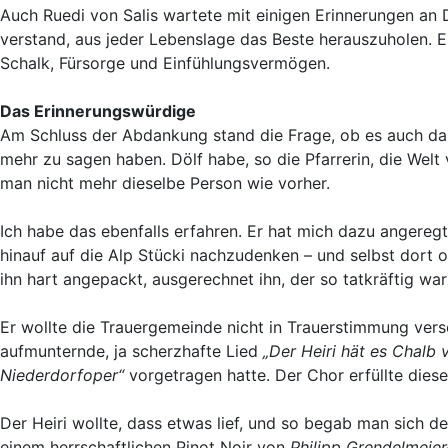
Auch Ruedi von Salis wartete mit einigen Erinnerungen an Dö
verstand, aus jeder Lebenslage das Beste herauszuholen. 
Schalk, Fürsorge und Einfühlungsvermögen.
Das Erinnerungswürdige
Am Schluss der Abdankung stand die Frage, ob es auch da
mehr zu sagen haben. Dölf habe, so die Pfarrerin, die Wel
man nicht mehr dieselbe Person wie vorher.
Ich habe das ebenfalls erfahren. Er hat mich dazu angeregt
hinauf auf die Alp Stücki nachzudenken – und selbst dort
ihn hart angepackt, ausgerechnet ihn, der so tatkräftig w
Er wollte die Trauergemeinde nicht in Trauerstimmung ver
aufmunternde, ja scherzhafte Lied
„Der Heiri hät es Chalb 
Niederdorfoper“
vorgetragen hatte. Der Chor erfüllte dies
Der Heiri wollte, dass etwas lief, und so begab man sich de
einem herrschaftlichen Pinot Noir von
Philipp Grendelmeie