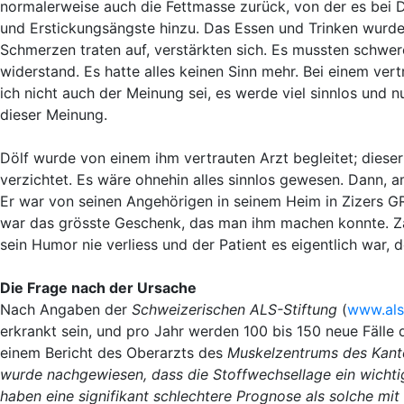
normalerweise auch die Fettmasse zurück, von der es bei D
und Erstickungsängste hinzu. Das Essen und Trinken wurde
Schmerzen traten auf, verstärkten sich. Es mussten schwe
widerstand. Es hatte alles keinen Sinn mehr. Bei einem ver
ich nicht auch der Meinung sei, es werde viel sinnlos und
dieser Meinung.
Dölf wurde von einem ihm vertrauten Arzt begleitet; diese
verzichtet. Es wäre ohnehin alles sinnlos gewesen. Dann, a
Er war von seinen Angehörigen in seinem Heim in Zizers GR
war das grösste Geschenk, das man ihm machen konnte. Za
sein Humor nie verliess und der Patient es eigentlich war, d
Die Frage nach der Ursache
Nach Angaben der
Schweizerischen ALS-Stiftung
(
www.als
erkrankt sein, und pro Jahr werden 100 bis 150 neue Fälle d
einem Bericht des Oberarzts des
Muskelzentrums des Kanto
wurde nachgewiesen, dass die Stoffwechsellage ein wichtig
haben eine signifikant schlechtere Prognose als solche mit