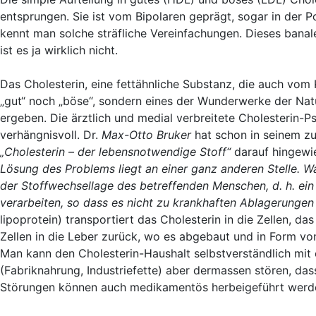
entsprungen. Sie ist vom Bipolaren geprägt, sogar in der P
kennt man solche sträfliche Vereinfachungen. Dieses banal
ist es ja wirklich nicht.
Das Cholesterin, eine fettähnliche Substanz, die auch vom 
„gut“ noch „böse“, sondern eines der Wunderwerke der N
ergeben. Die ärztlich und medial verbreitete Cholesterin-P
verhängnisvoll. Dr.
Max-Otto Bruker
hat schon in seinem 
„Cholesterin – der lebensnotwendige Stoff“
darauf hingewi
Lösung des Problems liegt an einer ganz anderen Stelle. Wa
der Stoffwechsellage des betreffenden Menschen, d. h. ein 
verarbeiten, so dass es nicht zu krankhaften Ablagerunge
lipoprotein) transportiert das Cholesterin in die Zellen, da
Zellen in die Leber zurück, wo es abgebaut und in Form vo
Man kann den Cholesterin-Haushalt selbstverständlich mit
(Fabriknahrung, Industriefette) aber dermassen stören, dass
Störungen können auch medikamentös herbeigeführt werd