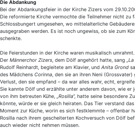
Die Abdankung
Bei der Abdankungsfeier in der Kirche Zizers vom 29.10.
Die reformierte Kirche vermochte die Teilnehmer nicht zu f
Schlossbungert umgesehen, wo mittelalterliche Gebäudere
ausgegraben werden. Es ist noch ungewiss, ob sie zum Kö
schenkte.
Die Feierstunden in der Kirche waren musikalisch umrahmt
Der
Männerchor Zizers
, dem Dölf angehört hatte, sang
„La
Rudolf Reinhardt, begleitete am Klavier, und
Anita Grond
sa
des Mädchens
Corinna
, den sie an ihren Neni (Grossvater
Verlust, den sie empfand – da war alles wahr, echt, ergreif
Sie kannte Dölf und erzählte unter anderem davon, wie er
von ihm betreuten Kühe,
„Rosilla“,
hatte seine besondere Zu
könnte, würde er sie gleich heiraten. Das Tier verstand da
Moment zur Küche, worin es sich festklemmte – offenbar ha
Rosilla nach ihrem gescheiterten Kochversuch von Dölf befr
auch wieder nicht nehmen müssen.