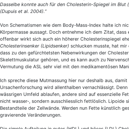
Dasselbe konnte auch für den Cholesterin-Spiegel im Blut 
(Dupuis et al. 2004).“
Von Schematismen wie dem Body-Mass-Index halte ich nicht
Körpermasse aussagt. Doch entnehme ich dem Zitat, dass ei
offenbar wirkt sich auch ein höherer Cholesterinspiegel eh
Cholesterinsenker (Lipidsenker)
schlucken musste, hat mir 
dass zu den gefürchtetsten Nebenwirkungen der Cholesteri
Skelettmuskulatur gehören, und es kann auch zu Nervens
Vermutung die ASL sehr viel mit den medikamentösen Manip
Ich spreche diese Mutmassung hier nur deshalb aus, damit
Ursachenforschung wird allenthalben vernachlässigt. Denn 
wässrigen Umfeld ablaufen, andere sind auf essenzielle Fet
nicht wasser-, sondern ausschliesslich fettlöslich. Lipoi
Bestandteile der Zellwände. Werden nun Fette künstlich ge
gravierende Veränderungen.
Die simple Aufteilung in gutes (HDL) und böses (LDL) Chol