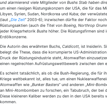
und alarmierend viele Mitglieder von Bushs Stab haben di
um einen riesigen Rüstungskonzern der USA, die für das Mi
Libyen, Syrien, Sudan, Nordkorea und Kuba; der verwüstete,
(laut
„
Die Zeit
“
2003-6); inzwischen dürfte der Faktor noch
Rüstungsaktien (auch die Titel von
Boeing, Northrop Grum
jeder Kriegsrhetorik
Bushs
höher. Die Rüstungsfirmen sind 
Erdölkonzerne.
Die Autorin des erwähnten Buchs,
Caldicott,
ist Insiderin. S
belegt die These, dass die korrumpierte US-Administration 
Druck der Rüstungsindustrie steht, Atomwaffen einzusetzen
einen regelrechten Aufrüstungswettbewerb zwischen den ein
Es scheint tatsächlich, als ob die Bush-Regierung, die für
Kriege weltbekannt ist, alles tue, um einen Nuklearwaffenei
Atomwaffen wie „
Bunker Basters
“ und anderen „
Mini-Bomb
an Mini-Atombomben zu forschen, ein Tabubruch, der bei der
Diese kleineren Kaliber werden zu den in den USA bereits
kommen.