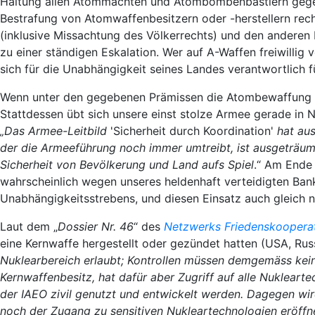
Haltung allen Atommächten und Atombombenbastlern gegen
Bestrafung von Atomwaffenbesitzern oder -herstellern rec
(inklusive Missachtung des Völkerrechts) und den anderen 
zu einer ständigen Eskalation. Wer auf A-Waffen freiwillig
sich für die Unabhängigkeit seines Landes verantwortlich f
Wenn unter den gegebenen Prämissen die Atombewaffung
Stattdessen übt sich unsere einst stolze Armee gerade in 
„Das Armee-Leitbild
'Sicherheit durch Koordination'
hat aus
der die Armeeführung noch immer umtreibt, ist ausgeträumt
Sicherheit von Bevölkerung und Land aufs Spiel
.“ Am Ende
wahrscheinlich wegen unseres heldenhaft verteidigten Bank
Unabhängigkeitsstrebens, und diesen Einsatz auch gleich no
Laut dem „
Dossier Nr. 46
“ des
Netzwerks Friedenskoopera
eine Kernwaffe hergestellt oder gezündet hatten (USA, Rus
Nuklearbereich erlaubt; Kontrollen müssen demgemäss kein
Kernwaffenbesitz, hat dafür aber Zugriff auf alle Nuklear
der IAEO zivil genutzt und entwickelt werden. Dagegen wi
noch der Zugang zu sensitiven Nukleartechnologien eröffne