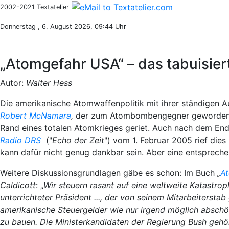
2002-2021 Textatelier
Donnerstag , 6. August 2026, 09:44 Uhr
„Atomgefahr USA“ – das tabuisie
Autor:
Walter Hess
Die amerikanische Atomwaffenpolitik mit ihrer ständigen A
Robert McNamara
,
der zum Atombombengegner geworden i
Rand eines totalen Atomkrieges geriet. Auch nach dem End
Radio DRS
("
Echo der Zeit
") vom 1. Februar 2005 rief dies
kann dafür nicht genug dankbar sein. Aber eine entspreche
Weitere Diskussionsgrundlagen gäbe es schon: Im Buch
„
A
Caldicott
: „
Wir steuern rasant auf eine weltweite Katastrop
unterrichteter Präsident ..., der von seinem Mitarbeiterstab 
amerikanische Steuergelder wie nur irgend möglich absch
zu bauen. Die Ministerkandidaten der Regierung Bush gehö