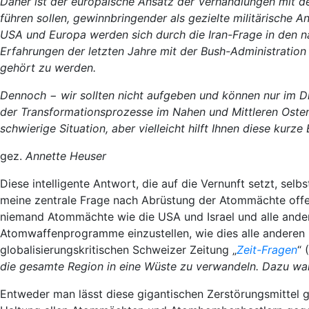
Daher ist der europäische Ansatz der Verhandlungen mit de
führen sollen, gewinnbringender als gezielte militärische 
USA und Europa werden sich durch die Iran-Frage in den n
Erfahrungen der letzten Jahre mit der Bush-Administratio
gehört zu werden.
Dennoch − wir sollten nicht aufgeben und können nur im D
der Transformationsprozesse im Nahen und Mittleren Osten 
schwierige Situation, aber vielleicht hilft Ihnen diese kurz
gez.
Annette Heuser
Diese intelligente Antwort, die auf die Vernunft setzt, selb
meine zentrale Frage nach Abrüstung der Atommächte offen
niemand Atommächte wie die USA und Israel und alle ander
Atomwaffenprogramme einzustellen, wie dies alle anderen 
globalisierungskritischen Schweizer Zeitung „
Zeit-Fragen
“ 
die gesamte Region in eine Wüste zu verwandeln. Dazu wa
Entweder man lässt diese gigantischen Zerstörungsmittel g