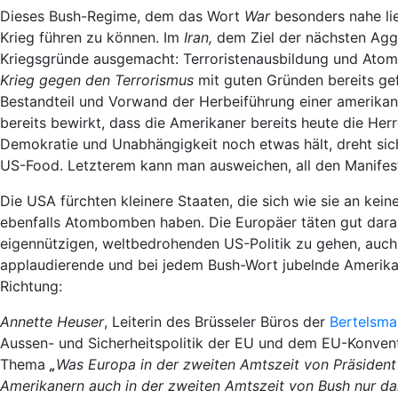
Dieses Bush-Regime, dem das Wort
War
besonders nahe lie
Krieg führen zu können. Im
Iran,
dem Ziel der nächsten Aggr
Kriegsgründe ausgemacht: Terroristenausbildung und Ato
Krieg gegen den Terrorismus
mit guten Gründen bereits gefä
Bestandteil und Vorwand der Herbeiführung einer amerikani
bereits bewirkt, dass die Amerikaner bereits heute die Her
Demokratie und Unabhängigkeit noch etwas hält, dreht s
US-Food. Letzterem kann man ausweichen, all den Manifest
Die USA fürchten kleinere Staaten, die sich wie sie an kei
ebenfalls Atombomben haben. Die Europäer täten gut daran,
eigennützigen, weltbedrohenden US-Politik zu gehen, auch
applaudierende und bei jedem Bush-Wort jubelnde Amerikaner
Richtung:
Annette Heuser
, Leiterin des Brüsseler Büros der
Bertelsma
Aussen- und Sicherheitspolitik der EU und dem EU-Konvent
Thema
„
Was Europa in der zweiten Amtszeit von Präsident
Amerikanern auch in der zweiten Amtszeit von Bush nur d