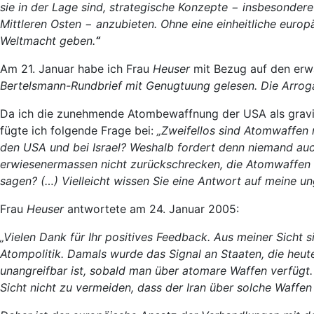
sie in der Lage sind, strategische Konzepte − insbesonde
Mittleren Osten − anzubieten. Ohne eine einheitliche europä
Weltmacht geben.
“
Am 21. Januar habe ich Frau
Heuser
mit Bezug auf den erw
Bertelsmann-Rundbrief mit Genugtuung gelesen. Die Arrogan
Da ich die zunehmende Atombewaffnung der USA als gravi
fügte ich folgende Frage bei:
„Zweifellos sind Atomwaffen n
den USA und bei Israel? Weshalb fordert denn niemand auch
erwiesenermassen nicht zurückschrecken, die Atomwaffen z
sagen? (…) Vielleicht wissen Sie eine Antwort auf meine un
Frau
Heuser
antwortete am 24. Januar 2005:
„Vielen Dank für Ihr positives Feedback. Aus meiner Sicht s
Atompolitik. Damals wurde das Signal an Staaten, die heu
unangreifbar ist, sobald man über atomare Waffen verfügt.
Sicht nicht zu vermeiden, dass der Iran über solche Waffen