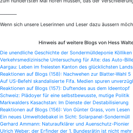
zum hundertsten Mal hören müssen, das der Verschleierung
________
Wenn sich unsere Leserinnen und Leser dazu äussern möcht
Hinweis auf weitere Blogs von Hess Walt
Die unendliche Geschichte der Sondermülldeponie Kölliken
Verkehrsmedizinische Untersuchung für Alte: das Auto-Bille
Aargau: Leben im freiesten Kanton des glücklichsten Lands
Reaktionen auf Blogs (158): Nachwehen zur Blatter-Wahl 5
Auf US-Befehl skandalisierte Fifa. Medien spuren unverzügl
Reaktionen auf Blogs (157): Duftendes aus dem Ideentopf
Schweiz: Plädoyer für eine selbstbewusste, mutige Politik
Markwalders Kasachstan: Im Dienste der Destabilisierung
Reaktionen auf Blogs (156): Von Günter Grass, vom Lesen
Ein neues Umweltdebakel in Sicht: Solarpanel-Sondermüll
Gerhard Ammann: Naturaufklärer und Auenschutz-Pionier
Ulrich Weber: der Erfinder der 1. Bundesrätin ist nicht mehr