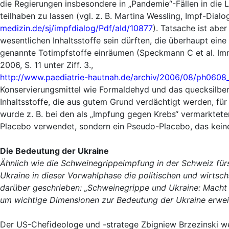
die Regierungen insbesondere in „Pandemie“-Fällen in die
teilhaben zu lassen (vgl. z. B. Martina Wessling, Impf-Dial
medizin.de/sj/impfdialog/Pdf/aId/10877
). Tatsache ist abe
wesentlichen Inhaltsstoffe sein dürften, die überhaupt eine
genannte Totimpfstoffe einräumen (Speckmann C et al. Imm
2006, S. 11 unter Ziff. 3.,
http://www.paediatrie-hautnah.de/archiv/2006/08/ph0608_
Konservierungsmittel wie Formaldehyd und das quecksilberh
Inhaltsstoffe, die aus gutem Grund verdächtigt werden, fü
wurde z. B. bei den als „Impfung gegen Krebs“ vermarktet
Placebo verwendet, sondern ein Pseudo-Placebo, das keine 
Die Bedeutung der Ukraine
Ähnlich wie die Schweinegrippeimpfung in der Schweiz für
Ukraine in dieser Vorwahlphase die politischen und wirtsc
darüber geschrieben: „
Schweinegrippe und Ukraine: Macht d
um wichtige Dimensionen zur Bedeutung der Ukraine erweit
Der US-Chefideologe und -stratege Zbigniew Brzezinski we