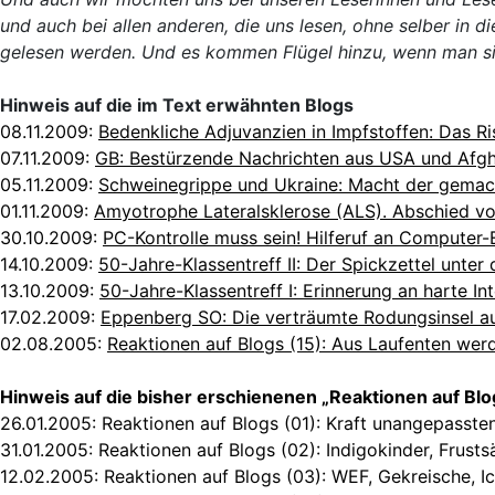
und auch bei allen anderen, die uns lesen, ohne selber in di
gelesen werden. Und es kommen Flügel hinzu, wenn man si
Hinweis auf die im Text erwähnten Blogs
08.11.2009:
Bedenkliche Adjuvanzien in Impfstoffen: Das Ris
07.11.2009:
GB: Bestürzende Nachrichten aus USA und Afgh
05.11.2009:
Schweinegrippe und Ukraine: Macht der gemach
01.11.2009:
Amyotrophe Lateralsklerose (ALS). Abschied vo
30.10.2009:
PC-Kontrolle muss sein! Hilferuf an Computer
14.10.2009
:
50-Jahre-Klassentreff II: Der Spickzettel unter 
13.10.2009
:
50-Jahre-Klassentreff I: Erinnerung an harte In
17.02.2009:
Eppenberg SO: Die verträumte Rodungsinsel a
02.08.2005:
Reaktionen auf Blogs (15): Aus Laufenten we
Hinweis auf die bisher erschienenen „Reaktionen auf Blo
26.01.2005:
Reaktionen auf Blogs (01): Kraft unangepasst
31.01.2005:
Reaktionen auf Blogs (02): Indigokinder, Frustsä
12.02.2005:
Reaktionen auf Blogs (03): WEF, Gekreische, I