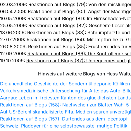
02.03.2009:
Reaktionen auf Blogs (79): Von den misslunge
06.04.2009:
Reaktionen auf Blogs (80): Angst der Mächtig
10.05.2009:
Reaktionen auf Blogs (81): Im Hirnschäden-Net
25.05.2009:
Reaktionen auf Blogs (82): Gescheite Leser al
13.06.2009:
Reaktionen auf Blogs (83): Schrumpfärzte und 
27.07.2009:
Reaktionen auf Blogs (84): Mit Impfbrühe zu G
26.08.2009:
Reaktionen auf Blogs (85): Frustrierendes für
12.09.2009:
Reaktionen auf Blogs (86): Die Kontrolleure sc
19.10.2009:
Reaktionen auf Blogs (87): Unbequemes und gl
Hinweis auf weitere Blogs von Hess Walt
Die unendliche Geschichte der Sondermülldeponie Kölliken
Verkehrsmedizinische Untersuchung für Alte: das Auto-Bille
Aargau: Leben im freiesten Kanton des glücklichsten Lands
Reaktionen auf Blogs (158): Nachwehen zur Blatter-Wahl 5
Auf US-Befehl skandalisierte Fifa. Medien spuren unverzügl
Reaktionen auf Blogs (157): Duftendes aus dem Ideentopf
Schweiz: Plädoyer für eine selbstbewusste, mutige Politik