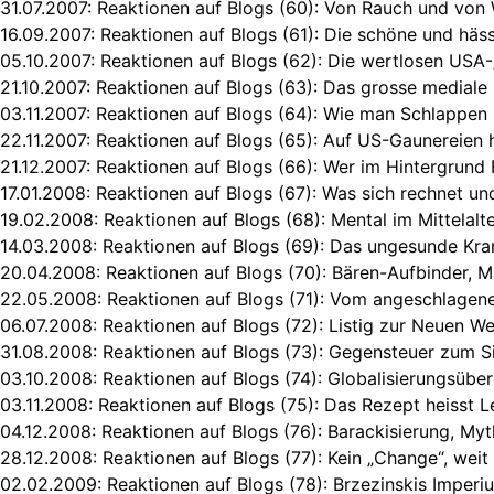
31.07.2007:
Reaktionen auf Blogs (60): Von Rauch und von
16.09.2007:
Reaktionen auf Blogs (61): Die schöne und häss
05.10.2007:
Reaktionen auf Blogs (62): Die wertlosen USA-
21.10.2007:
Reaktionen auf Blogs (63): Das grosse mediale
03.11.2007:
Reaktionen auf Blogs (64): Wie man Schlappen 
22.11.2007:
Reaktionen auf Blogs (65): Auf US-Gaunereien h
21.12.2007:
Reaktionen auf Blogs (66): Wer im Hintergrund 
17.01.2008:
Reaktionen auf Blogs (67): Was sich rechnet un
19.02.2008:
Reaktionen auf Blogs (68): Mental im Mittelalt
14.03.2008:
Reaktionen auf Blogs (69): Das ungesunde Kr
20.04.2008:
Reaktionen auf Blogs (70): Bären-Aufbinder, 
22.05.2008:
Reaktionen auf Blogs (71): Vom angeschlagen
06.07.2008:
Reaktionen auf Blogs (72): Listig zur Neuen W
31.08.2008:
Reaktionen auf Blogs (73): Gegensteuer zum Si
03.10.2008:
Reaktionen auf Blogs (74): Globalisierungsübe
03.11.2008:
Reaktionen auf Blogs (75): Das Rezept heisst Le
04.12.2008:
Reaktionen auf Blogs (76): Barackisierung, My
28.12.2008:
Reaktionen auf Blogs (77): Kein „Change“, weit
02.02.2009:
Reaktionen auf Blogs (78): Brzezinskis Imper