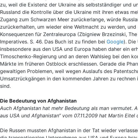
zu, weil die Existenz der Ukraine als selbstständiger und 
Russland die Kontrolle über die Ukraine mit ihren etwas m
Zugang zum Schwarzen Meer zurückerlange, würde Russland 
zurückerhalten, um wieder eine Weltmacht zu werden, und 
Konsequenzen für Zentraleuropa (Zbigniew Brzezinski, Th
Imperatives. S. 46. Das Buch ist zu finden bei
Google
). Die
insbesondere aus den USA und Europa haben daher ein erheb
Timoschenko-Regierung und an deren Wahlsieg bei den kom
Märkte im früheren Ostblock erschliessen. Gerade die Pha
gewaltigen Problemen, weil wegen Auslaufs des Patentschu
Umsatzrückgängen in den kommenden Jahren zu rechnen i
sind.
Die Bedeutung von Afghanistan
Auch Afghanistan hat mehr Bedeutung als man vermutet. A
aus USA und Afghanistan“ vom 07.11.2009 hat Martin Eitel di
Die Russen mussten Afghanistan in der Tat wieder verlasse
die transnationalen Unternehmen aus USA und Europa brauc