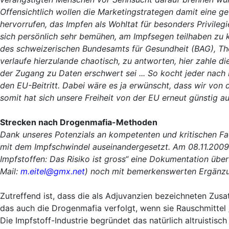
Offensichtlich wollen die Marketingstrategen damit eine g
hervorrufen, das Impfen als Wohltat für besonders Privileg
sich persönlich sehr bemühen, am Impfsegen teilhaben zu
des schweizerischen Bundesamts für Gesundheit (BAG), Thom
verlaufe hierzulande chaotisch, zu antworten, hier zahle d
der Zugang zu Daten erschwert sei ... So kocht jeder nach 
den EU-Beitritt. Dabei wäre es ja erwünscht, dass wir von
somit hat sich unsere Freiheit von der EU erneut günstig a
Strecken nach Drogenmafia-Methoden
Dank unseres Potenzials an kompetenten und kritischen Fac
mit dem Impfschwindel auseinandergesetzt. Am 08.11.2009 
Impfstoffen: Das Risiko ist gross“ eine Dokumentation über
Mail:
m.eitel@gmx.net
) noch mit bemerkenswerten Ergänzu
Zutreffend ist, dass die als Adjuvanzien bezeichneten Zusa
das auch die Drogenmafia verfolgt, wenn sie Rauschmittel „
Die Impfstoff-Industrie begründet das natürlich altruistisc