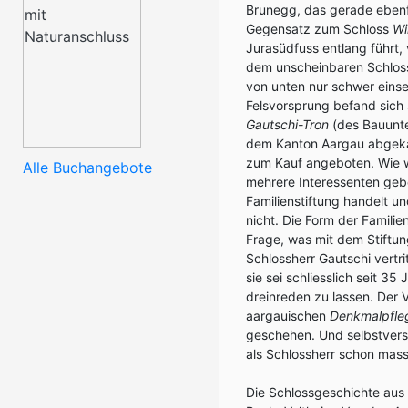
Brunegg, das gerade ebenfa
Gegensatz zum Schloss
Wi
Jurasüdfuss entlang führt, 
dem unscheinbaren Schloss
von unten nur schwer eins
Felsvorsprung befand sich 
Gautschi-Tron
(des Bauunt
dem Kanton Aargau abgekau
zum Kauf angeboten. Wie wei
Alle Buchangebote
mehrere Interessenten gebe
Familienstiftung handelt un
nicht. Die Form der Familie
Frage, was mit dem Stiftun
Schlossherr Gautschi vertri
sie sei schliesslich seit 
dreinreden zu lassen. Der 
aargauischen
Denkmalpfle
geschehen. Und selbstverst
als Schlossherr schon mass
Die Schlossgeschichte aus d