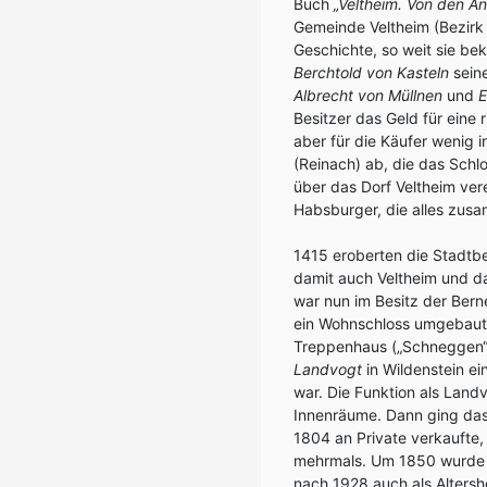
Buch
„Veltheim. Von den A
Gemeinde Veltheim (Bezirk
Geschichte, so weit sie be
Berchtold von Kasteln
seine
Albrecht von Müllnen
und
E
Besitzer das Geld für eine 
aber für die Käufer wenig i
(Reinach) ab, die das Schl
über das Dorf Veltheim ver
Habsburger, die alles zusa
1415 eroberten die Stadtbe
damit auch Veltheim und da
war nun im Besitz der Berne
ein Wohnschloss umgebaut; 
Treppenhaus („Schneggen“
Landvogt
in Wildenstein ei
war. Die Funktion als Land
Innenräume. Dann ging das
1804 an Private verkaufte,
mehrmals. Um 1850 wurde es
nach 1928 auch als Altersh