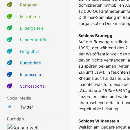
Ratgeber
domizilierten Immobilien AG
12 000 Quadratmeter umfass
Miniaturen
Oldtimer-Sammlung im Bau,
aargauischen Denkmalpfleg
Bildergalerie
Schloss Brunegg
Länderporträts
Auf der
Brunegg
residierte 
1996), der während des 2.
Feng Shui
der Weltöffentlichkeit den 
davon nichts verstanden, a
Rundbriefe
zu spüren bekamen (Vater h
Zukunft usw.). In feuchten B
Impressum
Rheuma auf, für das er „de
machte, was für diese abe
Schlossportal
„Weltchronik 1939
‒
1945“
g
Luzern
erschien und worin 
Social Media
überraschend detailliert un
Twitter
respektable Leistung.
Buchtipp
Schloss Wildenstein
Weil ich am Gedankengut au