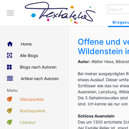
Blogss
Offene und v
Home
Wildenstein i
Alle Blogs
Autor:
Walter Hess
, Bibers
Blogs nach Autoren
Bei meiner ausgeprägten B
Artikel nach Autoren
etwas Auslauf. Dieser umfa
Schlösser wie das nur etwa
Menu
Auenstein, Lenzburg, Wild
Die 3 Geheimnisvollen sind 
Glanzpunkte
sind. Ich kenne sie nur von
Kontrapunkte
Schloss Auenstein
Das um 1300 errichtete
Sc
Literatur
der Familie Reller ist, stand