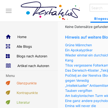
Blogss
Keine Datensätze gefunde
Home
Hinweis auf weitere Bl
Grüne Männchen
Alle Blogs
Ein Apokalyptiker
Wieder einmal ein durchsic
Blogs nach Autoren
Kang
Titos vergessene Folterka
Artikel nach Autoren
Das Derwisch-Kloster „Teki
Počitelj an der Neretva (
Menu
gegen Venedig
Glanzpunkte
„Intellektueller“ Antisemiti
Tauben vergiften
Kontrapunkte
Am babylonischen Turm wi
Eine ganz andere psycholo
Literatur
Emina will never die