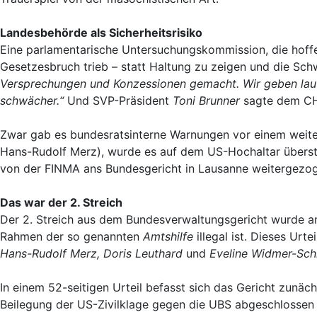
Landesbehörde als Sicherheitsrisiko
Eine parlamentarische Untersuchungskommission, die hoffe
Gesetzesbruch trieb – statt Haltung zu zeigen und die Sch
Versprechungen und Konzessionen gemacht. Wir geben lauf
schwächer.“
Und SVP-Präsident
Toni Brunner
sagte dem CH
Zwar gab es bundesratsinterne Warnungen vor einem weiter
Hans-Rudolf Merz), wurde es auf dem US-Hochaltar überstür
von der FINMA ans Bundesgericht in Lausanne weitergezo
Das war der 2. Streich
Der 2. Streich aus dem Bundesverwaltungsgericht wurde a
Rahmen der so genannten
Amtshilfe
illegal ist. Dieses Ur
Hans-Rudolf Merz, Doris Leuthard
und
Eveline Widmer-Sch
In einem 52-seitigen Urteil befasst sich das Gericht zun
Beilegung der US-Zivilklage gegen die UBS abgeschlossen 