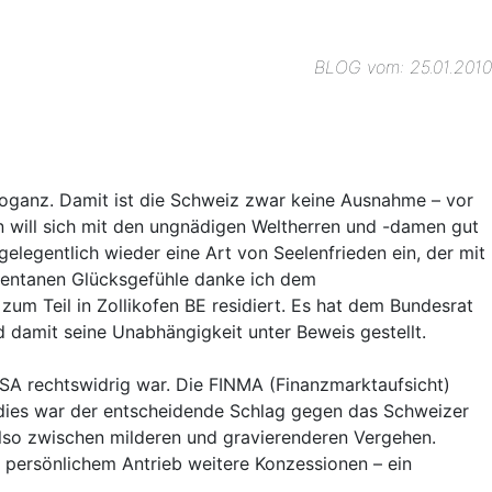
BLOG vom: 25.01.2010
roganz. Damit ist die Schweiz zwar keine Ausnahme – vor
n will sich mit den ungnädigen Weltherren und -damen gut
elegentlich wieder eine Art von Seelenfrieden ein, der mit
omentanen Glücksgefühle danke ich dem
zum Teil in Zollikofen BE residiert. Es hat dem Bundesrat
damit seine Unabhängigkeit unter Beweis gestellt.
SA rechtswidrig war. Die FINMA (Finanzmarktaufsicht)
 dies war der entscheidende Schlag gegen das Schweizer
lso zwischen milderen und gravierenderen Vergehen.
persönlichem Antrieb weitere Konzessionen – ein