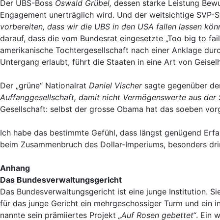
Der UBS-Boss
Oswald Grübel,
dessen starke Leistung Bewu
Engagement unerträglich wird. Und der weitsichtige SVP-
vorbereiten, dass wir die UBS in den USA fallen lassen könn
darauf, dass die vom Bundesrat eingesetzte „Too big to fa
amerikanische Tochtergesellschaft nach einer Anklage dur
Untergang erlaubt, führt die Staaten in eine Art von Geiselh
Der „grüne“ Nationalrat
Daniel Vischer
sagte gegenüber de
Auffanggesellschaft, damit nicht Vermögenswerte aus der 
Gesellschaft: selbst der grosse Obama hat das soeben vor
Ich habe das bestimmte Gefühl, dass längst genügend Erfa
beim Zusammenbruch des Dollar-Imperiums, besonders drin
Anhang
Das Bundesverwaltungsgericht
Das Bundesverwaltungsgericht ist eine junge Institution. S
für das junge Gericht ein mehrgeschossiger Turm und ein i
nannte sein prämiiertes Projekt
„Auf Rosen gebettet“
. Ein 