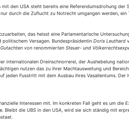
 mit den USA steht bereits eine Referendumsdrohung der S
nur durch die Zuflucht zu Notrecht umgangen werden, ein T
bzuarbeiten, das heisst eine Parlamentarische Untersuchu
d politischem Versagen. Bundespräsidentin
Doris Leuthard
v
Gutachten von renommierten Steuer- und Völkerrechtsexpe
it der internationalen Dreinschnorrerei, der Aushebelung na
Mächtigen nutzen das zu ihrer Machtausweitung und Bereic
uf jeden Fusstritt mit dem Ausbau ihres Vasallentums. Der 
 finanzielle Interessen mit. Im konkreten Fall geht es um di
 Bleibt die UBS in den USA, wird sie sich ständig mit erpr
staat.