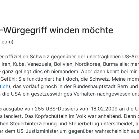
S-Würgegriff winden möchte
r.com)
er offiziellen Schweiz gegenüber der unerträglichen US-Ar
ran, Kuba, Venezuela, Bolivien, Nordkorea, Burma alle; ma
– ganz gelingt dies eh niemandem. Aber dann kehrt bei mir g
m Gefühl: Sie funktioniert halt doch, die Schweiz. Meine m
t.ch
), das vorläufig noch in der Bundeshauptstadt Bern und 
die USA ein gesetzeswidriges Verhalten nachgewiesen und 
 Herausgabe von 255 UBS-Dossiers vom 18.02.2009 an die U
s lanciert. Das Kopfschütteln im Volk war anhaltend. Denn
en Steuerhinterziehung und Steuerbetrug unterscheidet, a
r dem US-Justizministerium gegenüber wahrscheinlich aus 