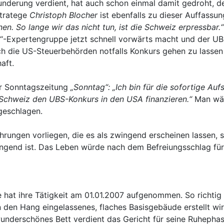
nderung verdient, hat auch schon einmal damit gedroht, d
Stratege
Christoph Blocher
ist ebenfalls zu dieser Auffassu
en. So lange wir das nicht tun, ist die Schweiz erpressbar.“
il“-Expertengruppe jetzt schnell vorwärts macht und der U
ch die US-Steuerbehörden notfalls Konkurs gehen zu lassen
aft.
r Sonntagszeitung
„Sonntag“: „Ich bin für die sofortige A
Schweiz den UBS-Konkurs in den USA finanzieren.“
Man wär
geschlagen.
hrungen vorliegen, die es als zwingend erscheinen lassen
gend ist. Das Leben würde nach dem Befreiungsschlag für 
ie hat ihre Tätigkeit am 01.01.2007 aufgenommen. So richtig
n den Hang eingelassenes, flaches Basisgebäude erstellt wi
wunderschönes Bett verdient das Gericht für seine Ruhephas