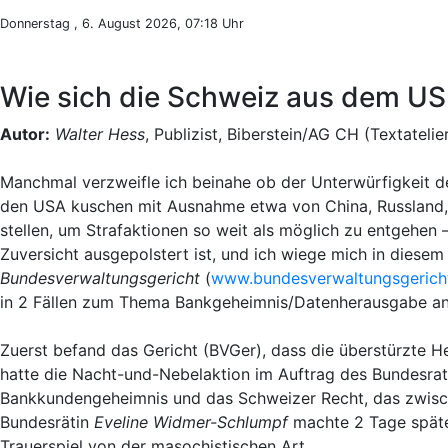
Donnerstag , 6. August 2026, 07:18 Uhr
Wie sich die Schweiz aus dem U
Autor:
Walter Hess
, Publizist, Biberstein/AG CH (Textatelie
Manchmal verzweifle ich beinahe ob der Unterwürfigkeit d
den USA kuschen mit Ausnahme etwa von China, Russland, I
stellen, um Strafaktionen so weit als möglich zu entgehen 
Zuversicht ausgepolstert ist, und ich wiege mich in diese
Bundesverwaltungsgericht
(
www.bundesverwaltungsgerich
in 2 Fällen zum Thema Bankgeheimnis/Datenherausgabe an 
Zuerst befand das Gericht (BVGer), dass die überstürzte
hatte die Nacht-und-Nebelaktion im Auftrag des Bundesrat
Bankkundengeheimnis und das Schweizer Recht, das zwisch
Bundesrätin
Eveline Widmer-Schlumpf
machte 2 Tage späte
Trauerspiel von der masochistischen Art.