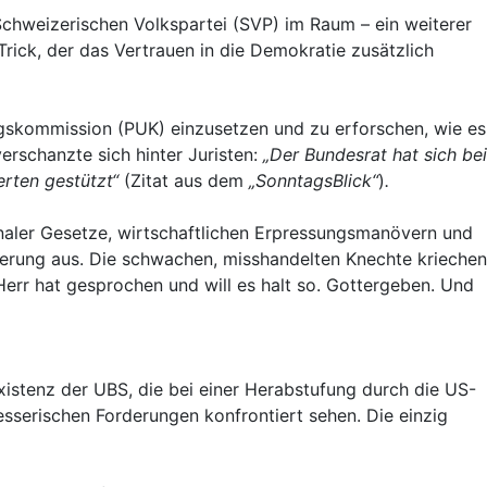
chweizerischen Volkspartei (SVP) im Raum – ein weiterer
rick, der das Vertrauen in die Demokratie zusätzlich
ngskommission (PUK) einzusetzen und zu erforschen, wie es
erschanzte sich hinter Juristen:
„D
er Bundesrat hat sich bei
rten gestützt“
(Zitat aus dem
„SonntagsBlick“
)
.
tionaler Gesetze, wirtschaftlichen Erpressungsmanövern und
herung aus. Die schwachen, misshandelten Knechte kriechen
Herr hat gesprochen und will es halt so. Gottergeben. Und
e Existenz der UBS, die bei einer Herabstufung durch die US-
esserischen Forderungen konfrontiert sehen. Die einzig