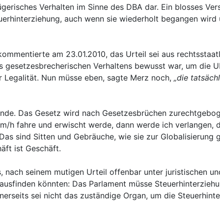
ügerisches Verhalten im Sinne des DBA dar. Ein blosses Ve
erhinterziehung, auch wenn sie wiederholt begangen wird un
ommentierte am 23.01.2010, das Urteil sei aus rechtsstaat
es gesetzesbrecherischen Verhaltens bewusst war, um die UB
 Legalität. N
un müsse eben, sagte Merz noch,
„die tatsäch
tände. Das Gesetz wird nach Gesetzesbrüchen zurechtgeboge
 km/h fahre und erwischt werde, dann werde ich verlangen, 
 Das sind Sitten und Gebräuche, wie sie zur Globalisierung 
äft ist Geschäft.
 nach seinem mutigen Urteil offenbar unter juristischen und
usfinden könnten: Das Parlament müsse Steuerhinterziehung
nerseits sei nicht das zuständige Organ, um die Steuerhin