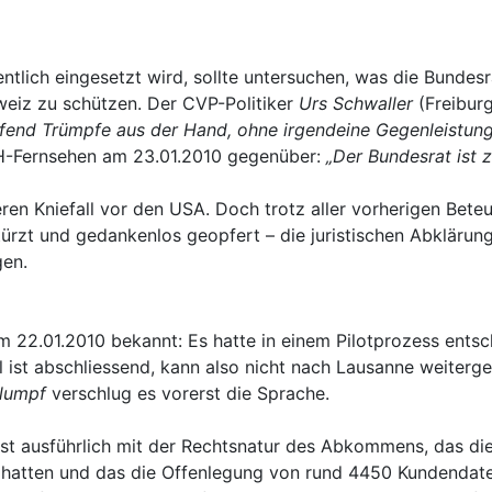
ntlich eingesetzt wird, sollte untersuchen, was die Bunde
weiz zu schützen. Der CVP-Politiker
Urs Schwaller
(Freibur
end Trümpfe aus der Hand, ohne irgendeine Gegenleistung 
-Fernsehen am 23.01.2010 gegenüber:
„Der Bundesrat ist 
en Kniefall vor den USA. Doch trotz aller vorherigen Bete
zt und gedankenlos geopfert – die juristischen Abklärunge
gen.
m 22.01.2010 bekannt: Es hatte in einem Pilotprozess ent
teil ist abschliessend, kann also nicht nach Lausanne weit
lumpf
verschlug es vorerst die Sprache.
ächst ausführlich mit der Rechtsnatur des Abkommens, das 
hatten und das die Offenlegung von rund 4450 Kundendaten