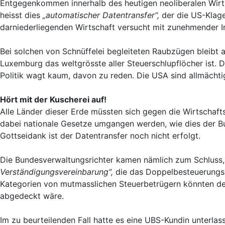
Entgegenkommen innerhalb des heutigen neoliberalen Wirtsc
heisst dies
„automatischer Datentransfer“,
der die US-Klage
darniederliegenden Wirtschaft versucht mit zunehmender Int
Bei solchen von Schnüffelei begleiteten Raubzügen bleib
Luxemburg das weltgrösste aller Steuerschlupflöcher ist. D
Politik wagt kaum, davon zu reden. Die USA sind allmächtig,
Hört mit der Kuscherei auf!
Alle Länder dieser Erde müssten sich gegen die Wirtschaft
dabei nationale Gesetze umgangen werden, wie dies der Bun
Gottseidank ist der Datentransfer noch nicht erfolgt.
Die Bundesverwaltungsrichter kamen nämlich zum Schluss, d
Verständigungsvereinbarung“,
die das Doppelbesteuerungs
Kategorien von mutmasslichen Steuerbetrügern könnten de
abgedeckt wäre.
Im zu beurteilenden Fall hatte es eine UBS-Kundin unterlas