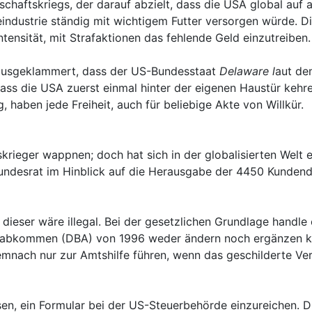
haftskriegs, der darauf abzielt, dass die USA global auf 
industrie ständig mit wichtigem Futter versorgen würde. D
ensität, mit Strafaktionen das fehlende Geld einzutreiben.
t ausgeklammert, dass der US-Bundesstaat
Delaware l
aut d
ass die USA zuerst einmal hinter der eigenen Haustür kehre
 haben jede Freiheit, auch für beliebige Akte von Willkür.
skrieger wappnen; doch hat sich in der globalisierten Welt
desrat im Hinblick auf die Herausgabe der 4450 Kundendate
ieser wäre illegal. Bei der gesetzlichen Grundlage handle
abkommen (DBA) von 1996 weder ändern noch ergänzen kön
mnach nur zur Amtshilfe führen, wenn das geschilderte V
sen, ein Formular bei der US-Steuerbehörde einzureichen. D