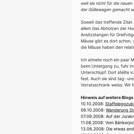
weil sie nicht für die neu
der Güllewagen gemacht w
Soweit das treffende Zitat
allem das Abholzen der Ho
Ansitzstangen für Greifvöge
Mäuse gibt es dort schon,
die Mäuse haben den relati
Ich atmete noch ein paar M
beim Untergang zu, fuhr ins
Unterschlupf. Dort stellte
fest. Auch sie sind tag- u
Vorratsschrank weiss: Wir f
Hinweis auf weitere Blogs
10.10.2008
:
Staffeleggzub
06.10.2008:
Wanderung St
07.09.2008:
Auf der Jurak
11.08.2008:
Vom Bänkerjoc
13.06.2008:
Die etwas and