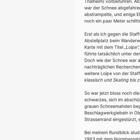
Thalheim) vorbeiführen. Abe
war der Schnee abgefahren 
abstrampelte, und einige E
noch ein paar Meter schlit
Erst als ich gegen die Sta
Abstellplatz beim Wanderwe
Karte mit dem Titel
„Loipe“,
führte tatsächlich unter d
Doch wie der Schnee war a
nachträglichen Recherchen
weitere Loipe von der Sta
klassisch und Skating bis z
So war jetzt bloss noch di
schwarzes, sich im abschü
grauen Schneemahden begle
Beschlagwerkgiebeln in Ob
Strassenrand eingestürzt, 
Bei meinem Rundblick stud
1963
mit dem Normbergsta