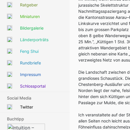
Ratgeber
jurassische Skelettstruktur
Nachmittagsspaziergang au
Miniaturen
die Kantonsstrasse Aarau‒F
Linkskurve verzichtet und 
Bildergalerie
bis zum grossen Parkplatz 
oben 8 gelbe Wanderwegweis
Länderporträts
25 Min.“, „Küttigen 1 Std. 
attraktiven Wandergebiet be
Feng Shui
gleich nebenan eine Karte
verzweigtes Netz von ausu
Rundbriefe
Die Landschaft zwischen de
Impressum
grandioses Schaustück. Die
Chestenberg-Ausläufer und 
Schlossportal
Norden liegt der nahe, fel
hinter dem sich Küttigen u
Social Media
Passlage zur Mulde, die sic
Twitter
Ich veranstaltete auf der 
Buchtipp
allen Seiten noch leicht a
Föhneinfluss dahinschmelz