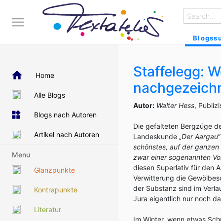
Blogss
Staffelegg: W
Home
nachgezeich
Alle Blogs
Autor:
Walter Hess
, Publiz
Blogs nach Autoren
Die gefalteten Bergzüge de
Artikel nach Autoren
Landeskunde
„Der Aargau“
schönstes, auf der ganzen E
Menu
zwar einer sogenannten Vor
diesen Superlativ für den Aa
Glanzpunkte
Verwitterung die Gewölbesc
der Substanz sind im Verl
Kontrapunkte
Jura eigentlich nur noch da
Literatur
Im Winter, wenn etwas Schne