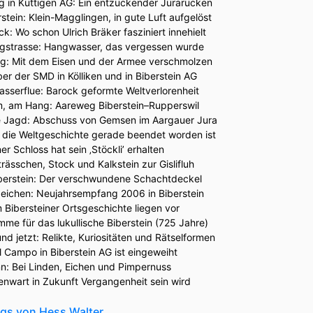
 in Küttigen AG: Ein entzückender Jurarücken
stein: Klein-Magglingen, in gute Luft aufgelöst
ick: Wo schon Ulrich Bräker fasziniert innehielt
gstrasse: Hangwasser, das vergessen wurde
g: Mit dem Eisen und der Armee verschmolzen
r der SMD in Kölliken und in Biberstein AG
asserflue: Barock geformte Weltverlorenheit
 am Hang: Aareweg Biberstein–Rupperswil
 Jagd: Abschuss von Gemsen im Aargauer Jura
o die Weltgeschichte gerade beendet worden ist
er Schloss hat sein ‚Stöckli’ erhalten
rässchen, Stock und Kalkstein zur Gislifluh
iberstein: Der verschwundene Schachtdeckel
zeichen: Neujahrsempfang 2006 in Biberstein
 Bibersteiner Ortsgeschichte liegen vor
mme für das lukullische Biberstein (725 Jahre)
und jetzt: Relikte, Kuriositäten und Rätselformen
l Campo in Biberstein AG ist eingeweiht
n: Bei Linden, Eichen und Pimpernuss
nwart in Zukunft Vergangenheit sein wird
ogs von Hess Walter