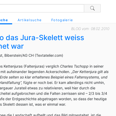
uche
Artikelsuche
Fotogalerie
BLOG vom: 08.02.2010
o das Jura-Skelett weiss
net war
ist, Biberstein/AG CH (Textatelier.com)
s Kettenjuras (Faltenjuras) verglich
Charles Tschopp
in seiner
mit aufeinander liegenden Ackerschollen.
„Der Kettenjura gilt als
rde selten so klar erhaltenes Beispiel eines Faltensystems, und
landfaltung“,
fügte er noch bei. Er kam allerdings nicht umhin,
rgauer Jurateil etwas zu relativieren, weil hier durch die
heitel aufgebrochen und die Falten zerrissen sind – 2/3 bis 3/4
aufe der Erdgeschichte abgetragen worden, so dass der heutige
s Skelett dessen ist, was er einmal war.
e die Landschaft aufhellt und das Bild mitgestaltet, ist die