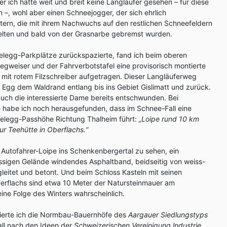
r ich hatte weit und breit keine Langläufer gesehen – für diese
–, wohl aber einen Schneejogger, der sich ehrlich
ltern, die mit ihrem Nachwuchs auf den restlichen Schneefeldern
telten und bald von der Grasnarbe gebremst wurden.
ffelegg-Parkplätze zurückspazierte, fand ich beim oberen
gweiser und der Fahrverbotstafel eine provisorisch montierte
mit rotem Filzschreiber aufgetragen. Dieser Langläuferweg
er Egg dem Waldrand entlang bis ins Gebiet Gislimatt und zurück.
uch die interessierte Dame bereits entschwunden. Bei
 habe ich noch herausgefunden, dass im Schnee-Fall eine
ffelegg-Passhöhe Richtung Thalheim führt:
„Loipe rund 10 km
ur Teehütte in Oberflachs.“
e Autofahrer-Loipe ins Schenkenbergertal zu sehen, ein
ssigen Gelände windendes Asphaltband, beidseitig von weiss-
itet und betont. Und beim Schloss Kasteln mit seinen
erflachs sind etwa 10 Meter der Natursteinmauer am
eine Folge des Winters wahrscheinlich.
ierte ich die Normbau-Bauernhöfe des
Aargauer Siedlungstyps
ll nach den Ideen der
Schweizerischen Vereinigung lndustrie