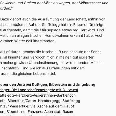
en Gewichte und Breiten der Milchlastwagen, der Mähdrescher und
urden.“
. Dazu gehört auch die Ausräumung der Landschaft, mithin vor
chstammbäume. Auf der Staffelegg hat ein Bauer dafür einige
l aufgestellt, damit die Mäuseplage etwas reguliert wird. Und
 wie ich an einigen frischen Humuswalmen erkannt habe. Auch
v kalten Winter heil überstanden.
al tief durch, genoss die frische Luft und schaute der Sonne
 Tal hinunter und verkroch mich in meinen gut isolierten
 ich meine gewisse Übereinstimmung mit wild lebenden Mäusen
nd nachtaktiv. Und wie ich aus Erfahrungen mit dem
ressen die gleichen Lebensmittel.
 über den Jura bei Küttigen, Biberstein und Umgebung
ringer: Die Landschaftsmetzgete mit Blutwurst
affelegg–Herzberg–Asperstrihen–Bänkerjoch
rete: Biberstein/Gatter–Hombergegg–Staffelegg
h zur Wasserflue: Viel Asche auf dem Haupt
ere Bibersteiner Fanzone: Auen statt Rasen