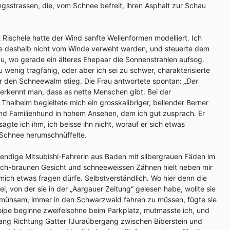
gsstrassen, die, vom Schnee befreit, ihren Asphalt zur Schau
 Rischele hatte der Wind sanfte Wellenformen modelliert. Ich
nte deshalb nicht vom Winde verweht werden, und steuerte dem
u, wo gerade ein älteres Ehepaar die Sonnenstrahlen aufsog.
 wenig tragfähig, oder aber ich sei zu schwer, charakterisierte
er den Schneewalm stieg. Die Frau antwortete spontan:
„Der
erkennt man, dass es nette Menschen gibt. Bei der
halheim begleitete mich ein grosskalibriger, bellender Berner
und Familienhund in hohem Ansehen, dem ich gut zusprach. Er
gte ich ihm, ich beisse ihn nicht, worauf er sich etwas
 Schnee herumschnüffelte.
ebendige Mitsubishi-Fahrerin aus Baden mit silbergrauen Fäden im
lich-braunen Gesicht und schneeweissen Zähnen hielt neben mir
 mich etwas fragen dürfe. Selbstverständlich. Wo hier denn die
sei, von der sie in der „Aargauer Zeitung“ gelesen habe, wollte sie
u mühsam, immer in den Schwarzwald fahren zu müssen, fügte sie
oipe beginne zweifelsohne beim Parkplatz, mutmasste ich, und
ng Richtung Gatter (Juraübergang zwischen Biberstein und