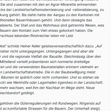
 Sie sind zusammen mit den an Agrar-Minarette erinnernden
ke der Landwirtschaftsmodernisierung und -rationalisierung, zu
kung gehört. Bis dahin hatte der Aargau zu den Kantonen mit
raditionellen Bauernhäusern gehört. Und dann obsiegte das
alisierte. Der Stall und das Wohnhaus sind getrennte Wesen, was
 Bauern den Kontakt zum Vieh etwas gelockert haben. Die
nschluss lebenden Rindviecher taten mir Leid.
est“
schrieb
Heiner Keller
geistesverwandtschaftlich dazu:
„
Auf
bisher nicht untergegangen. Untergegangen sind aber die
und die regionale Vielfalt der Baustile. Gleichmässig über den
ttelland verteilt präsentieren sich normierte dreiteilige
en und die verwendeten Baumaterialien erinnern vielmehr an
 an Landwirtschaftsbetriebe. Die in der Baubewilligung meist
Bäumen ist spärlich oder nicht vorhanden. Und so stehen sie
 nackt wie Werkhöfe oder Lagerhallen irgendwo in der Landschaft.
 mehr wachsen, weil ihm der Nachbar im Wege steht. Neue
Nachbardorf getätigt.
 gehören die
Güterregulierungen
mit Rundwegen. Nirgends auf
nd so komfortable Strassen für die Bauern. Der Unterhalt steigt,