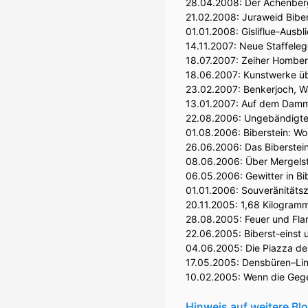
28.04.2008:
Der Achenberg
21.02.2008:
Juraweid Biber
01.01.2008:
Gisliflue-Ausbl
14.11.2007:
Neue Staffeleg
18.07.2007:
Zeiher Homber
18.06.2007:
Kunstwerke übe
23.02.2007:
Benkerjoch, W
13.01.2007:
Auf dem Damm,
22.08.2006:
Ungebändigte
01.08.2006:
Biberstein: W
26.06.2006:
Das Biberstein
08.06.2006:
Über Mergelst
06.05.2006:
Gewitter in B
01.01.2006:
Souveränitäts
20.11.2005:
1,68 Kilogramm
28.08.2005:
Feuer und Fla
22.06.2005:
Biberst-einst 
04.06.2005:
Die Piazza de
17.05.2005:
Densbüren–Lin
10.02.2005:
Wenn die Gege
Hinweis auf weitere Bl