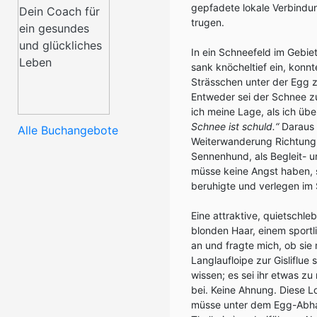
gepfadete lokale Verbindun
trugen.
In ein Schneefeld im Gebiet
sank knöcheltief ein, kon
Strässchen unter der Egg z
Entweder sei der Schnee zu
ich meine Lage, als ich üb
Schnee ist schuld.“
Daraus 
Alle Buchangebote
Weiterwanderung Richtung T
Sennenhund, als Begleit- 
müsse keine Angst haben, sa
beruhigte und verlegen im
Eine attraktive, quietschl
blonden Haar, einem sport
an und fragte mich, ob sie
Langlaufloipe zur Gisliflue 
wissen; es sei ihr etwas z
bei. Keine Ahnung. Diese L
müsse unter dem Egg-Abha