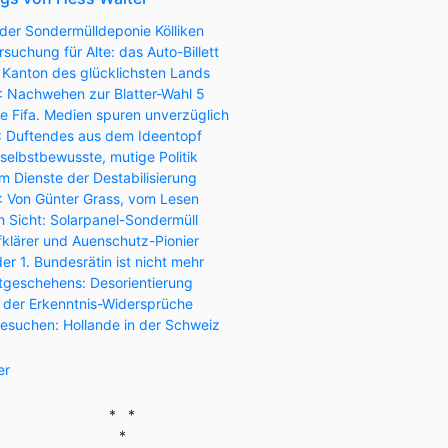
der Sondermülldeponie Kölliken
suchung für Alte: das Auto-Billett
 Kanton des glücklichsten Lands
: Nachwehen zur Blatter-Wahl 5
te Fifa. Medien spuren unverzüglich
): Duftendes aus dem Ideentopf
 selbstbewusste, mutige Politik
 Dienste der Destabilisierung
): Von Günter Grass, vom Lesen
 Sicht: Solarpanel-Sondermüll
lärer und Auenschutz-Pionier
der 1. Bundesrätin ist nicht mehr
tgeschehens: Desorientierung
h der Erkenntnis-Widersprüche
esuchen: Hollande in der Schweiz
er
* *
*