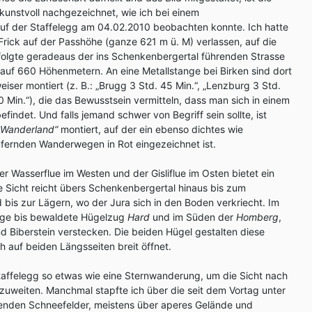
 kunstvoll nachgezeichnet, wie ich bei einem
f der Staffelegg am 04.02.2010 beobachten konnte. Ich hatte
rick auf der Passhöhe (ganze 621 m ü. M) verlassen, auf die
folgte geradeaus der ins Schenkenbergertal führenden Strasse
auf 660 Höhenmetern. An eine Metallstange bei Birken sind dort
er montiert (z. B.: „Brugg 3 Std. 45 Min.“, „Lenzburg 3 Std.
30 Min.“), die das Bewusstsein vermitteln, dass man sich in einem
findet. Und falls jemand schwer von Begriff sein sollte, ist
„Wanderland“
montiert, auf der ein ebenso dichtes wie
fernden Wanderwegen in Rot eingezeichnet ist.
r Wasserflue im Westen und der Gisliflue im Osten bietet ein
 Sicht reicht übers Schenkenbergertal hinaus bis zum
bis zur Lägern, wo der Jura sich in den Boden verkriecht. Im
sige bis bewaldete Hügelzug
Hard
und im Süden der
Homberg
,
nd Biberstein verstecken. Die beiden Hügel gestalten diese
h auf beiden Längsseiten breit öffnet.
Staffelegg so etwas wie eine Sternwanderung, um die Sicht nach
uszuweiten. Manchmal stapfte ich über die seit dem Vortag unter
enden Schneefelder, meistens über aperes Gelände und