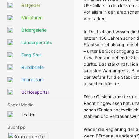
Ratgeber
US-Dollars in den letzten 
vor allem in den arabischen
Miniaturen
verstärken.
Bildergalerie
In Deutschland wissen die
letzten 150 Jahren schon 
Länderporträts
Staatsverschuldung, die off
– unter Berücksichtigung z
Feng Shui
bzw. Pension gehende Staat
dürfte. Das stärkt natürlic
Rundbriefe
jüngsten Warnungen z. B. 
der Gefahr für die Stabilit
Impressum
ausgehen könnte.
Schlossportal
Diese Gesichtspunkte sind,
Recht hingewiesen hat, un
Social Media
schon für sich nachvollzie
Twitter
stabilen und vertrauenswü
Buchtipp
Weder die Regierung der Sc
wenn Bürger aus anderen S