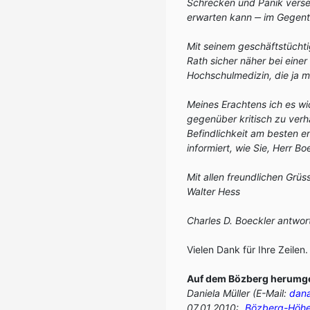
Schrecken und Panik verset
erwarten kann
‒
im Gegente
Mit seinem geschäftstücht
Rath sicher näher bei eine
Hochschulmedizin, die ja m
Meines Erachtens ich es wi
gegenüber kritisch zu ver
Befindlichkeit am besten 
informiert, wie Sie, Herr Boe
Mit allen freundlichen Gr
Walter Hess
Charles D. Boeckler antwor
Vielen Dank für Ihre Zeilen.
Auf dem Bözberg herumg
Daniela Müller (E-Mail:
dan
07.01.2010: „
Bözberg-Höhen