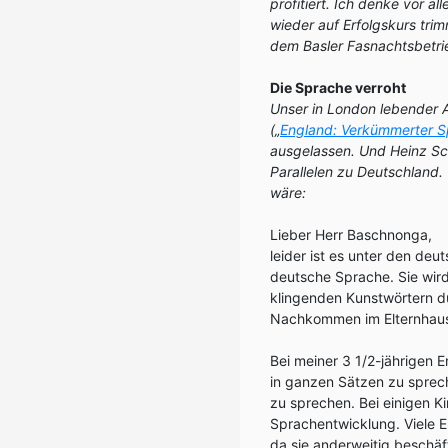
profitiert. Ich denke vor 
wieder auf Erfolgskurs trim
dem Basler Fasnachtsbetr
Die Sprache verroht
Unser in London lebender A
(„
England: Verkümmerter S
ausgelassen. Und Heinz Sc
Parallelen zu Deutschland.
wäre:
Lieber Herr Baschnonga,
leider ist es unter den deu
deutsche Sprache. Sie wir
klingenden Kunstwörtern du
Nachkommen im Elternhaus 
Bei meiner 3 1/2-jährigen E
in ganzen Sätzen zu sprech
zu sprechen. Bei einigen K
Sprachentwicklung. Viele E
da sie anderweitig beschäft