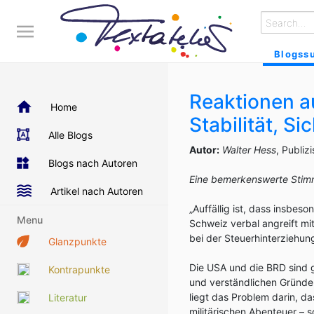
Blogss
Reaktionen a
Home
Stabilität, Si
Alle Blogs
Autor:
Walter Hess
, Publiz
Blogs nach Autoren
Eine bemerkenswerte Stim
Artikel nach Autoren
„Auffällig ist, dass insbe
Menu
Schweiz verbal angreift m
bei der Steuerhinterziehun
Glanzpunkte
Die USA und die BRD sind g
Kontrapunkte
und verständlichen Gründen
liegt das Problem darin, d
Literatur
militärischen Abenteuer – 