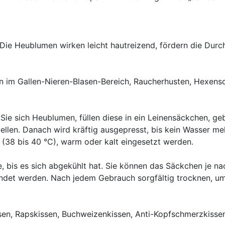
Die Heublumen wirken leicht hautreizend, fördern die Dur
im Gallen-Nieren-Blasen-Bereich, Raucherhusten, Hexensch
e sich Heublumen, füllen diese in ein Leinensäckchen, geb
ellen. Danach wird kräftig ausgepresst, bis kein Wasser 
s (38 bis 40 °C), warm oder kalt eingesetzt werden.
, bis es sich abgekühlt hat. Sie können das Säckchen je na
ndet werden. Nach jedem Gebrauch sorgfältig trocknen, u
issen, Rapskissen, Buchweizenkissen, Anti-Kopfschmerzkiss