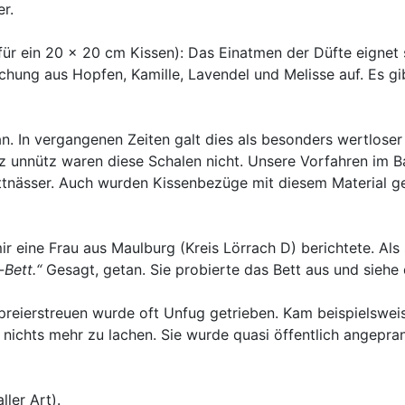
r.
für ein 20 x 20 cm Kissen): Das Einatmen der Düfte eignet 
chung aus Hopfen, Kamille, Lavendel und Melisse auf. Es gib
an. In vergangenen Zeiten galt dies als besonders wertloser
nnütz waren diese Schalen nicht. Unsere Vorfahren im Bad
ttnässer. Auch wurden Kissenbezüge mit diesem Material ge
ir eine Frau aus Maulburg (Kreis Lörrach D) berichtete. Als
Bett.“
Gesagt, getan. Sie probierte das Bett aus und siehe
Spreierstreuen wurde oft Unfug getrieben. Kam beispielswe
ichts mehr zu lachen. Sie wurde quasi öffentlich angeprange
ler Art).