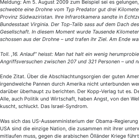
Meldung: Am 5. August 2009 zum Beispiel sei es gelungen
schwebte eine Drohne vom Typ Predator gut drei Kilomete
Provinz Südwaziristan. Ihre Infrarotkamera sandte in Echtz
Bundesstaat Virginia. Der Top-Talib sass auf dem Dach des 
Gesellschaft. In diesem Moment wurde Tausende Kilometer e
schossen aus der Drohne – und trafen ihr Ziel. Am Ende wa
Toll. ,16. Anlauf’’ heisst: Man hat halt ein wenig herumprob
Angriffsversuchen zwischen 207 und 321 Personen – und nich
Ende Zitat. Über die Abschlachtungsorgien der guten Ameri
irgendwelche Pannen durch Amerika nicht unterbunden wer
darüber überhaupt zu berichten. Der Kopp-Verlag tut es. 
Alle, auch Politik und Wirtschaft, haben Angst, von den We
kuscht, schluckt. Das Israel-Syndrom.
Was sich das US-Aussenministerium der Obama-Regierung mi
USA sind die einzige Nation, die zusammen mit ihrer unte
mitlaufen muss, gegen die arabischen Ölländer Kriege führt,