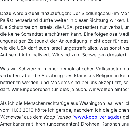
Dazu wäre aktuell hinzuzufügen: Der Siedlungsbau (im M
Palästinenserland dürfte weiter in dieser Richtung wirken. 
Die Schutznation Israels, die USA, protestiert nur verbal, 
die keine Schandtat erschüttern kann. Eine folgenlose Medi
ungünstigen Zeitpunkt der Ankündigung, nicht aber für das
wie die USA darf auch Israel ungestraft alles, was sonst ve
Antisemit kriminalisiert. Wir sind zum Schweigen dressiert.
Was wir Schweizer in einer demokratischen Volksabstimm
verboten, aber die Ausübung des Islams als Religion in k
betrieben werden, und Moslems sind bei uns akzeptiert, so
darf. Wir Eingeborenen tun dies ja auch. Wir wollten einf
Als ich die Menschenrechtsrüge aus Washington las, war i
vom 11.03.2010 hörte ich gerade, nachdem ich die gleich
Wisnewski
aus dem
Kopp-Verlag
(
www.kopp-verlag.de
) ge
Amerikaner mit ihren (unbemannten) Drohnen-Kanonen unun