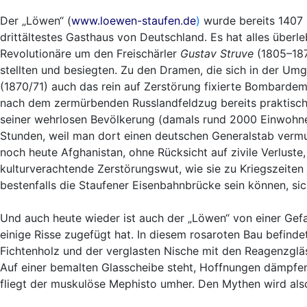
Der „Löwen“ (
www.loewen-staufen.de
)
wurde bereits 1407 u
drittältestes Gasthaus von Deutschland. Es hat alles überle
Revolutionäre um den Freischärler
Gustav Struve
(1805–187
stellten und besiegten. Zu den Dramen, die sich in der U
(1870/71) auch das rein auf Zerstörung fixierte Bombardem
nach dem zermürbenden Russlandfeldzug bereits praktisch ve
seiner wehrlosen Bevölkerung (damals rund 2000 Einwohner
Stunden, weil man dort einen deutschen Generalstab vermut
noch heute Afghanistan, ohne Rücksicht auf zivile Verluste
kulturverachtende Zerstörungswut, wie sie zu Kriegszeiten 
bestenfalls die Staufener Eisenbahnbrücke sein können, sic
Und auch heute wieder ist auch der „Löwen“ von einer Ge
einige Risse zugefügt hat. In diesem rosaroten Bau befind
Fichtenholz und der verglasten Nische mit den Reagenzglä
Auf einer bemalten Glasscheibe steht, Hoffnungen dämpfe
fliegt der muskulöse Mephisto umher. Den Mythen wird als