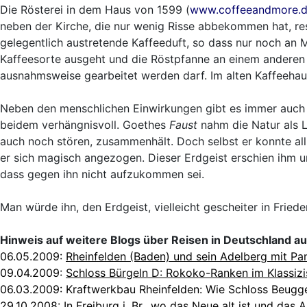
Die Rösterei in dem Haus von 1599 (
www.coffeeandmore.
neben der Kirche, die nur wenig Risse abbekommen hat, resi
gelegentlich austretende Kaffeeduft, so dass nur noch an
Kaffeesorte ausgeht und die Röstpfanne an einem anderen 
ausnahmsweise gearbeitet werden darf. Im alten Kaffeehaus
Neben den menschlichen Einwirkungen gibt es immer auch 
beidem verhängnisvoll. Goethes
Faust
nahm die Natur als Le
auch noch stören, zusammenhält. Doch selbst er konnte all 
er sich magisch angezogen. Dieser Erdgeist erschien ihm u
dass gegen ihn nicht aufzukommen sei.
Man würde ihn, den Erdgeist, vielleicht gescheiter in Friede
Hinweis auf weitere Blogs über Reisen in Deutschland a
06.05.2009:
Rheinfelden (Baden) und sein Adelberg mit Pa
09.04.2009:
Schloss Bürgeln D: Rokoko-Ranken im Klassiz
06.03.2009:
Kraftwerkbau Rheinfelden: Wie Schloss Beugge
29.10.2008:
In Freiburg i. Br., wo das Neue alt ist und das 