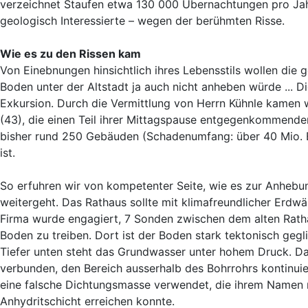
verzeichnet Staufen etwa 130 000 Übernachtungen pro Jah
geologisch Interessierte – wegen der berühmten Risse.
Wie es zu den Rissen kam
Von Einebnungen hinsichtlich ihres Lebensstils wollen die 
Boden unter der Altstadt ja auch nicht anheben würde ... 
Exkursion. Durch die Vermittlung von Herrn Kühnle kamen
(43), die einen Teil ihrer Mittagspause entgegenkommender
bisher rund 250 Gebäuden (Schadenumfang: über 40 Mio. E
ist.
So erfuhren wir von kompetenter Seite, wie es zur Anheb
weitergeht. Das Rathaus sollte mit klimafreundlicher Erdwä
Firma wurde engagiert, 7 Sonden zwischen dem alten Ratha
Boden zu treiben. Dort ist der Boden stark tektonisch geg
Tiefer unten steht das Grundwasser unter hohem Druck. D
verbunden, den Bereich ausserhalb des Bohrrohrs kontinuie
eine falsche Dichtungsmasse verwendet, die ihrem Namen n
Anhydritschicht erreichen konnte.