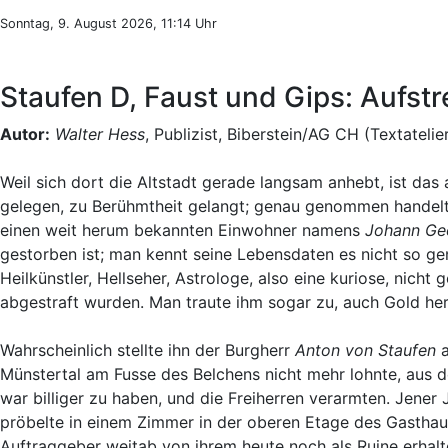
Sonntag, 9. August 2026, 11:14 Uhr
Staufen D, Faust und Gips: Aufstr
Autor:
Walter Hess
, Publizist, Biberstein/AG CH (Textatelie
Weil sich dort die Altstadt gerade langsam anhebt, ist das
gelegen, zu Berühmtheit gelangt; genau genommen handelt 
einen weit herum bekannten Einwohner namens
Johann Ge
gestorben ist; man kennt seine Lebensdaten es nicht so g
Heilkünstler, Hellseher, Astrologe, also eine kuriose, nicht
abgestraft wurden. Man traute ihm sogar zu, auch Gold her
Wahrscheinlich stellte ihn der Burgherr
Anton von Staufen
a
Münstertal am Fusse des Belchens nicht mehr lohnte, aus de
war billiger zu haben, und die Freiherren verarmten. Jene
pröbelte in einem Zimmer in der oberen Etage des Gastha
Auftraggeber weitab von ihrem heute noch als Ruine erha