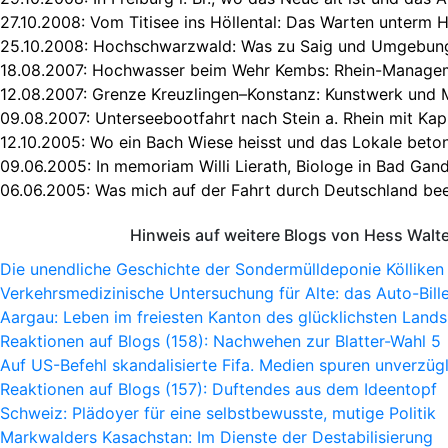
27.10.2008:
Vom Titisee ins Höllental: Das Warten unterm 
25.10.2008:
Hochschwarzwald: Was zu Saig und Umgebung
18.08.2007:
Hochwasser beim Wehr Kembs: Rhein-Manageme
12.08.2007:
Grenze Kreuzlingen–Konstanz: Kunstwerk und
09.08.2007:
Unterseebootfahrt nach Stein a. Rhein mit Kap
12.10.2005:
Wo ein Bach Wiese heisst und das Lokale beton
09.06.2005:
In memoriam Willi Lierath, Biologe in Bad Gan
06.06.2005:
Was mich auf der Fahrt durch Deutschland bee
Hinweis auf weitere Blogs von Hess Walt
Die unendliche Geschichte der Sondermülldeponie Kölliken
Verkehrsmedizinische Untersuchung für Alte: das Auto-Bille
Aargau: Leben im freiesten Kanton des glücklichsten Lands
Reaktionen auf Blogs (158): Nachwehen zur Blatter-Wahl 5
Auf US-Befehl skandalisierte Fifa. Medien spuren unverzügl
Reaktionen auf Blogs (157): Duftendes aus dem Ideentopf
Schweiz: Plädoyer für eine selbstbewusste, mutige Politik
Markwalders Kasachstan: Im Dienste der Destabilisierung