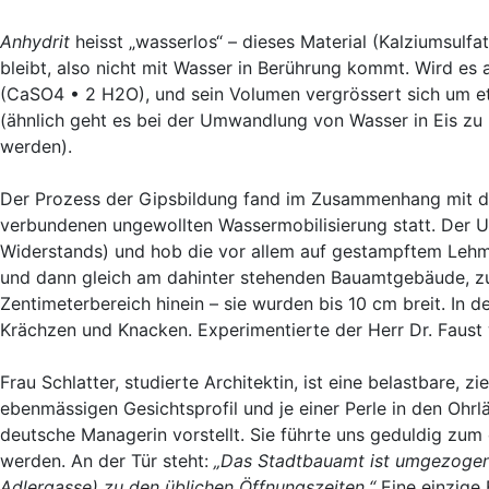
Anhydrit
heisst „wasserlos“ – dieses Material (Kalziumsulf
bleibt, also nicht mit Wasser in Berührung kommt. Wird es 
(CaSO4 • 2 H2O), und sein Volumen vergrössert sich um e
(ähnlich geht es bei der Umwandlung von Wasser in Eis zu
werden).
Der Prozess der Gipsbildung fand im Zusammenhang mit d
verbundenen ungewollten Wassermobilisierung statt. Der U
Widerstands) und hob die vor allem auf gestampftem Lehm 
und dann gleich am dahinter stehenden Bauamtgebäude, zue
Zentimeterbereich hinein – sie wurden bis 10 cm breit. In 
Krächzen und Knacken. Experimentierte der Herr Dr. Faust
Frau Schlatter, studierte Architektin, ist eine belastbare,
ebenmässigen Gesichtsprofil und je einer Perle in den Ohrl
deutsche Managerin vorstellt. Sie führte uns geduldig zu
werden. An der Tür steht:
„Das Stadtbauamt ist umgezogen.
Adlergasse) zu den üblichen Öffnungszeiten.“
Eine einzige 