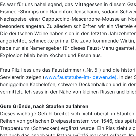
Es war für uns naheliegend, das Mittagessen in diesem G
Eismeer-Shrimps und Rauchforellenschaum, sodann Schwein
Nachspeise, einer Cappuccino-Mascarpone-Mousse an Noug
besonders angetan. Zu alledem schlürften wir ein Viertele 
Die deutschen Weine haben sich in den letzten Jahrzehnten
angerichtet, schmeckte prima. Die zuvorkommende Wirtin
habe nur als Namensgeber für dieses Faust-Menu geamtet,
Explosion blieb beim Kochen und Essen aus.
Frau Pilz liess uns das Faustzimmer („Nr. 5“) und die hist
Serviererin zeigen (
www.fauststube-im-loewen.de).
In der 
honiggelben Kachelofen, schwere Deckenbalken und in der M
vermittelt. Ich sass in der Nähe von kleinen Rissen und bli
Gute Gründe, nach Staufen zu fahren
Dieses wichtige Gefühl breitet sich nicht überall in Stauf
Reihen von gotischen Dreipassfenstern von 1546, das spä
Treppenturm (Schnecken) ergänzt wurde. Ein Riss zieht si
hat auch das angebaute Rathaus-Café markant erfasst. Im 