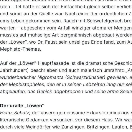
(den Titel hatte er sich der Einfachheit gleich selber verli
und somit an der Quelle war. Nach einer der ordentlichen Z
ums Leben gekommen sein. Rauch mit Schwefelgeruch breitet
warten – abgesehen vom Anfall winziger atomarer Menge
muss es auf mühselige Art bergmännisch abgebaut werden, a
der „Löwen“, wo Dr. Faust sein unseliges Ende fand, zum 
Mephisto-Themas.
Auf der „Löwen“-Hauptfassade ist die dramatische Geschich
Jahrhundert) beschrieben und auch malerisch umrahmt:
„A
wunderbarlicher Nigromanta (Schwarzkünstler) gewesen, ele
der Mephistopheles, den er in seinen Lebzeiten lang nur 
abgelaufen, das Genick abgebrochen und seine arme Seel
Der uralte „Löwen“
Heinz Scholz,
der unsere gemeinsame Exkursion minuziös vo
literarische Gedanken versunken, vor diesem Haus. Wir wa
durch viele Weindörfer wie Zunzingen, Britzingen, Laufen,