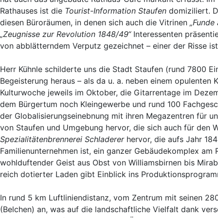
Rathauses ist die
Tourist-Information Staufen
domiziliert. 
diesen Büroräumen, in denen sich auch die Vitrinen
„Funde 
„Zeugnisse zur Revolution 1848/49“
Interessenten präsentie
von abblätterndem Verputz gezeichnet – einer der Risse is
Herr Kühnle schilderte uns die Stadt Staufen (rund 7800 Ei
Begeisterung heraus – als da u. a. neben einem opulenten
Kulturwoche jeweils im Oktober, die Gitarrentage im Deze
dem Bürgertum noch Kleingewerbe und rund 100 Fachgeschäft
der Globalisierungseinebnung mit ihren Megazentren für u
von Staufen und Umgebung hervor, die sich auch für den Wei
Spezialitätenbrennerei Schladerer
hervor, die aufs Jahr 18
Familienunternehmen ist, ein ganzer Gebäudekomplex am Ra
wohlduftender Geist aus Obst von Williamsbirnen bis Mira
reich dotierter Laden gibt Einblick ins Produktionsprogra
In rund 5 km Luftliniendistanz, vom Zentrum mit seinen 2
(Belchen) an, was auf die landschaftliche Vielfalt dank ve