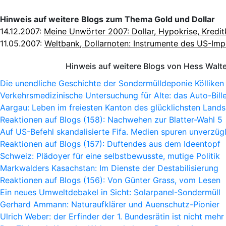
Hinweis auf weitere Blogs zum Thema Gold und Dollar
14.12.2007:
Meine Unwörter 2007: Dollar, Hypokrise, Kredit
11.05.2007:
Weltbank, Dollarnoten: Instrumente des US-Imp
Hinweis auf weitere Blogs von Hess Walt
Die unendliche Geschichte der Sondermülldeponie Kölliken
Verkehrsmedizinische Untersuchung für Alte: das Auto-Bille
Aargau: Leben im freiesten Kanton des glücklichsten Lands
Reaktionen auf Blogs (158): Nachwehen zur Blatter-Wahl 5
Auf US-Befehl skandalisierte Fifa. Medien spuren unverzügl
Reaktionen auf Blogs (157): Duftendes aus dem Ideentopf
Schweiz: Plädoyer für eine selbstbewusste, mutige Politik
Markwalders Kasachstan: Im Dienste der Destabilisierung
Reaktionen auf Blogs (156): Von Günter Grass, vom Lesen
Ein neues Umweltdebakel in Sicht: Solarpanel-Sondermüll
Gerhard Ammann: Naturaufklärer und Auenschutz-Pionier
Ulrich Weber: der Erfinder der 1. Bundesrätin ist nicht mehr