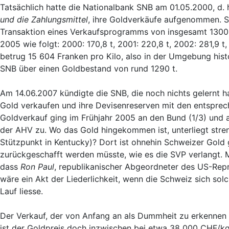
Tatsächlich hatte die Nationalbank SNB am 01.05.2000, d. 
und die Zahlungsmittel
, ihre Goldverkäufe aufgenommen. Si
Transaktion eines Verkaufsprogramms von insgesamt 1300 T
2005 wie folgt: 2000: 170,8 t, 2001: 220,8 t, 2002: 281,9 t,
betrug 15 604 Franken pro Kilo, also in der Umgebung hist
SNB über einen Goldbestand von rund 1290 t.
Am 14.06.2007 kündigte die SNB, die noch nichts gelernt 
Gold verkaufen und ihre Devisenreserven mit den entsprec
Goldverkauf ging im Frühjahr 2005 an den Bund (1/3) und a
der AHV zu. Wo das Gold hingekommen ist, unterliegt stre
Stützpunkt in Kentucky)? Dort ist ohnehin Schweizer Gold 
zurückgeschafft werden müsste, wie es die SVP verlangt. Mö
dass
Ron Paul
, republikanischer Abgeordneter des US-Repr
wäre ein Akt der Liederlichkeit, wenn die Schweiz sich sol
Lauf liesse.
Der Verkauf, der von Anfang an als Dummheit zu erkennen g
ist der Goldpreis doch inzwischen bei etwa 38 000 CHF/kg 