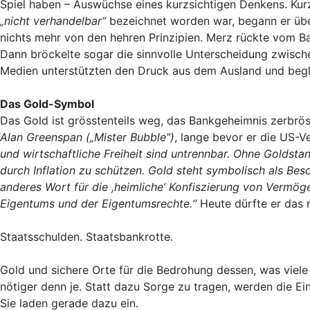
Spiel haben – Auswüchse eines kurzsichtigen Denkens. K
„nicht verhandelbar“
bezeichnet worden war, begann er üb
nichts mehr von den hehren Prinzipien. Merz rückte vom 
Dann bröckelte sogar die sinnvolle Unterscheidung zwisch
Medien unterstützten den Druck aus dem Ausland und beglei
Das Gold-Symbol
Das Gold ist grösstenteils weg, das Bankgeheimnis zerbrö
Alan Greenspan („Mister Bubble")
, lange bevor er die US-V
und wirtschaftliche Freiheit sind untrennbar. Ohne Goldsta
durch Inflation zu schützen. Gold steht symbolisch als Besc
anderes Wort für die ,heimliche’ Konfiszierung von Vermöge
Eigentums und der Eigentumsrechte.“
Heute dürfte er das n
Staatsschulden. Staatsbankrotte.
Gold und sichere Orte für die Bedrohung dessen, was viel
nötiger denn je. Statt dazu Sorge zu tragen, werden die E
Sie laden gerade dazu ein.