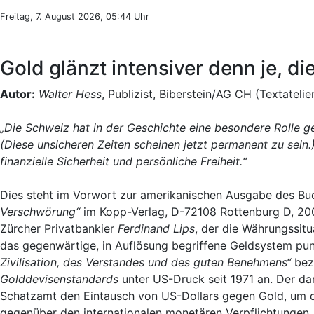
Freitag, 7. August 2026, 05:44 Uhr
Gold glänzt intensiver denn je, di
Autor:
Walter Hess
, Publizist, Biberstein/AG CH (Textatelie
„Die Schweiz hat in der Geschichte eine besondere Rolle g
(Diese unsicheren Zeiten scheinen jetzt permanent zu sein
finanzielle Sicherheit und persönliche Freiheit.“
Dies steht im Vorwort zur amerikanischen Ausgabe des B
Verschwörung“
im Kopp-Verlag, D-72108 Rottenburg D, 2007
Zürcher Privatbankier
Ferdinand Lips
, der die Währungssit
das gegenwärtige, in Auflösung begriffene Geldsystem pu
Zivilisation, des Verstandes und des guten Benehmens“
beze
Golddevisenstandards
unter US-Druck seit 1971 an. Der d
Schatzamt den Eintausch von US-Dollars gegen Gold, um die
gegenüber den internationalen monetären Verpflichtungen.