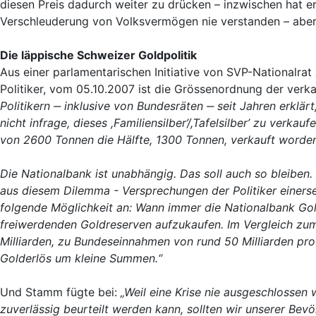
diesen Preis dadurch weiter zu drücken – inzwischen hat er 
Verschleuderung von Volksvermögen nie verstanden – aber 
Die läppische Schweizer Goldpolitik
Aus einer parlamentarischen Initiative von SVP-Nationalrat
Politiker, vom 05.10.2007 ist die Grössenordnung der ver
Politikern
‒
inklusive von Bundesräten ‒
seit Jahren erklär
nicht infrage, dieses ,Familiensilber’/,Tafelsilber’ zu ver
von 2600 Tonnen die Hälfte, 1300 Tonnen, verkauft worden
Die Nationalbank ist unabhängig. Das soll auch so bleiben.
aus diesem Dilemma - Versprechungen der Politiker einersei
folgende Möglichkeit an: Wann immer die Nationalbank Gold
freiwerdenden Goldreserven aufzukaufen. Im Vergleich zum
Milliarden, zu Bundeseinnahmen von rund 50 Milliarden pr
Golderlös um kleine Summen.“
Und Stamm fügte bei:
„Weil eine Krise nie ausgeschlossen
zuverlässig beurteilt werden kann, sollten wir unserer Bev