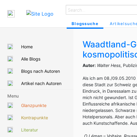
Blogssuche
Artikelsuch
Waadtland-Ga
Home
kosmopolitis
Alle Blogs
Autor:
Walter Hess
, Publiz
Blogs nach Autoren
Als ich am 08./09.05.2010 w
Artikel nach Autoren
diese Stadt zur Schweiz g
Eindruck, in Daressalam zu
Menu
mich nicht gewundert. Ist G
Einflussreiche afrikanisch
Glanzpunkte
niedergelassen. Schwarze si
Hotelpersonals. Aber auch 
Kontrapunkte
auch Kunstschaffende. Au
Literatur
„O Léman – Voltaire, Rouss