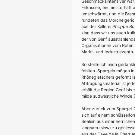
Geschmacksintensiver war
Frikassee, ein meisterhaf
umschwärmt, und die Brennn
rundeten das Morchelgerich
aus der Kellerei
Philippe
Bo
klar, dass wir uns auch ku
der von Genf ausstrahlende
Organisationen vom Roten K
Markt- und Industriezentru
So stellte ich mich gedank
fehlten. Spargeln mögen in
Rhônegletschers geformt i
Abtragungsmaterial ist jed
erhält die Region Genf bi
milde südwestliche Winde 
Aber zurück zum Spargel-Ga
sich auf einem schlüsselför
Seelein aus einer herrlichen
langsam (slow) zu geniess
aus der Cave de la Charru