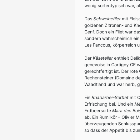
wenig sortentypisch war, a
Das
Schweinefilet
mit Flei
goldenen Zitronen- und Kn
Genf. Doch ein Filet war da
sondern wahrscheinlich ein
Les Fancous, körperreich u
Der
Käseteller
enthielt Del
genevoise in Cartigny GE we
gerechtfertigt ist. Der ro
Rechensteiner (Domaine de
Waadtland und war herb, g
Ein
Rhabarber-Sorbet
mit Q
Erfrischung bei. Und ein
Mé
Erdbeersorte
Mara des Boi
ab. Ein Rumlikör – Olivier 
überzeugenden Schlusspunk
so dass der Appetit bis zu