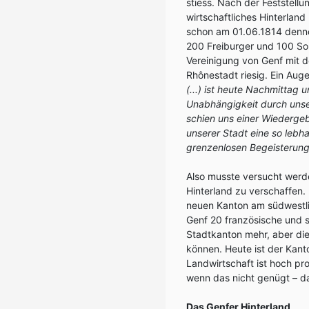
stiess. Nach der Feststell
wirtschaftliches Hinterlan
schon am 01.06.1814 denno
200 Freiburger und 100 So
Vereinigung von Genf mit 
Rhônestadt riesig. Ein Au
(...) ist heute Nachmittag 
Unabhängigkeit durch unser
schien uns einer Wiederge
unserer Stadt eine so lebha
grenzenlosen Begeisterung 
Also musste versucht werde
Hinterland zu verschaffen.
neuen Kanton am südwestli
Genf 20 französische und s
Stadtkanton mehr, aber die
können. Heute ist der Kanto
Landwirtschaft ist hoch pr
wenn das nicht genügt – da
Das Genfer Hinterland