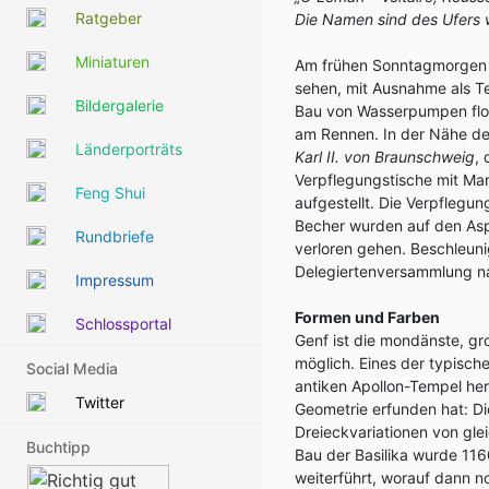
Ratgeber
Die Namen sind des Ufers 
Miniaturen
Am frühen Sonntagmorgen d
sehen, mit Ausnahme als 
Bildergalerie
Bau von Wasserpumpen flos
am Rennen. In der Nähe d
Länderporträts
Karl II. von Braunschweig
,
Verpflegungstische mit Mar
Feng Shui
aufgestellt. Die Verpflegun
Becher wurden auf den Asp
Rundbriefe
verloren gehen. Beschleun
Delegiertenversammlung nac
Impressum
Formen und Farben
Schlossportal
Genf ist die mondänste, gro
möglich. Eines der typisch
Social Media
antiken Apollon-Tempel her
Twitter
Geometrie erfunden hat: Die
Dreieckvariationen von glei
Buchtipp
Bau der Basilika wurde 116
weiterführt, worauf dann no