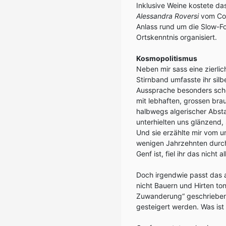
Inklusive Weine kostete d
Alessandra Roversi
vom Con
Anlass rund um die Slow-F
Ortskenntnis organisiert.
Kosmopolitismus
Neben mir sass eine zierlic
Stirnband umfasste ihr silb
Aussprache besonders schö
mit lebhaften, grossen brau
halbwegs algerischer Abs
unterhielten uns glänzend,
Und sie erzählte mir vom u
wenigen Jahrzehnten durch
Genf ist, fiel ihr das nicht a
Doch irgendwie passt das a
nicht Bauern und Hirten t
Zuwanderung“ geschrieben,
gesteigert werden. Was ist