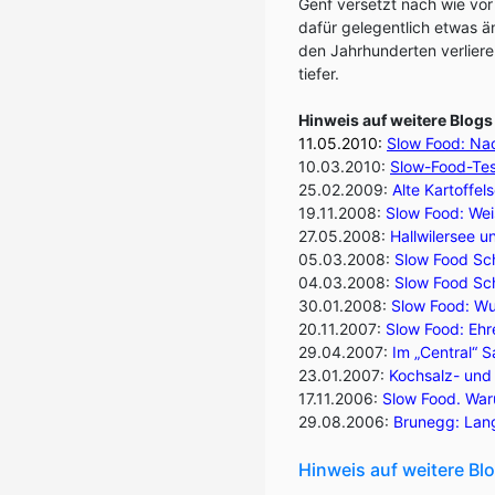
Genf versetzt nach wie vor
dafür gelegentlich etwas än
den Jahrhunderten verlier
tiefer.
Hinweis auf weitere Blog
11.05.2010:
Slow Food: Nac
10.03.2010:
Slow-Food-Tes
25.02.2009:
Alte Kartoffel
19.11.2008:
Slow Food: Wei
27.05.2008:
Hallwilersee u
05.03.2008:
Slow Food Sch
04.03.2008:
Slow Food Sch
30.01.2008:
Slow Food: W
20.11.2007:
Slow Food: Ehr
29.04.2007:
Im „Central“ 
23.01.2007:
Kochsalz- und
17.11.2006:
Slow Food. War
29.08.2006:
Brunegg: Lang
Hinweis auf weitere Bl