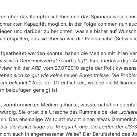
en über das Kampfgeschehen und das Spionagewesen, insg
schränkten Kapazität möglich. In der Folge kommen nun auc
biegen und darüber zu berichten, was sie bisher auf Wuns
nterspielen, das sie ebenso wie die Panikmache (Schweine
aufgearbeitet werden konnte, haben die Medien mit ihren 
massiven Geheimnisverrat rechtfertigt“
. Eine merkwürdige 
rview mit der
ARD
vom 27.07.2010 sagte der Politikwissens
geben sich so gut wie keine neuen Erkenntnisse. Die Probl
ngem bekannt.“
Aber der Öffentlichkeit, welche die Milliard
n beizufügen geneigt ist.
, vorinformierten Medien gehörte, wusste natürlich ebenfal
kwürdig. Sie ortet die Ursache des Rummels bei der
„schier
nten. Das ehemalige Weltblatt macht einen etwas jämmerlich
über die Fehlschläge der Kriegsführung, die Leiden der US-
nicht auch in angemessener Weise? Der Berufsstand des Jo