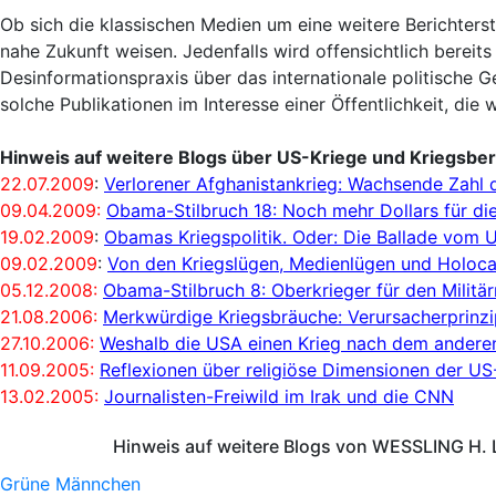
Ob sich die klassischen Medien um eine weitere Berichters
nahe Zukunft weisen. Jedenfalls wird offensichtlich bereits
Desinformationspraxis über das internationale politische 
solche Publikationen im Interesse einer Öffentlichkeit, d
Hinweis auf weitere Blogs über US-Kriege und Kriegsber
22.07.2009
:
Verlorener Afghanistankrieg: Wachsende Zahl 
09.04.2009:
Obama-Stilbruch 18: Noch mehr Dollars für die
19.02.2009
:
Obamas Kriegspolitik. Oder: Die Ballade vom 
09.02.2009
:
Von den Kriegslügen, Medienlügen und Holoc
05.12.2008:
Obama-Stilbruch 8: Oberkrieger für den Milit
21.08.2006:
Merkwürdige Kriegsbräuche: Verursacherprinz
27.10.2006:
Weshalb die USA einen Krieg nach dem anderen
11.09.2005:
Reflexionen über religiöse Dimensionen der US
13.02.2005:
Journalisten-Freiwild im Irak und die CNN
Hinweis auf weitere Blogs von WESSLING H. 
Grüne Männchen