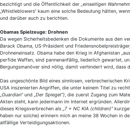
bezichtigt und die Öffentlichkeit der
„einseitigen Wahrnehm
„Whistleblowers“ kaum eine solche Bedeutung hätten, wenn 
und darüber auch zu berichten.
Obamas Spielzeuge: Drohnen
Da wegen Sicherheitsbedenken die Dokumente aus den verg
Barack Obama,
US-Präsident und Friedensnobelpreisträger
Drohneneinsatz. Obama habe den Krieg in Afghanistan „aus
perfide Waffen, sind pannenanfällig, liederlich gewartet, un
Bergungsmanöver sind nötig, damit verhindert wird, dass d
Das ungeschönte Bild eines sinnlosen, verbrecherischen Kr
USA inszenierten Angriffen, die unter keinem Titel zu recht
„Guardian“
und
„Der Spiegel“)
, die zuerst Zugang zum Mate
Akten steht, kann jedermann im Internet ergründen. Aller
dieses Kriegsverbrechen als
„7
×
NC KIA (children)"
kurzgef
haben nur solche) erinnern mich an meine 38 Wochen in de
allfällige Verteidigungsaktionen.