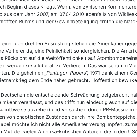
ch Beginn dieses Kriegs. Wenn, von zynischen Kommentaren be
aus dem Jahr 2007, am 07.04.2010 ebenfalls von Wikileaks 
erhofften Ruhms und der Gewinnbeteiligung ernten die Nato-
nd einer überdrehten Ausrüstung stehen die Amerikaner gege
e Verlierer da, eine Peinlichkeit sondergleichen. Die Ame
us Rücksicht auf die Weltöffentlichkeit auf Atombombenein
erden sie allüberall zu Verlierern. Das war schon in Viet
rten. Die geheimen
„Pentagon Papers“,
1971 dank einem Geri
 Vietnamkrieg dem Ende näher gebracht. Hoffentlich bewirke
n Deutschen die entscheidende Schwächung beigebracht habe
imkehr veranlasst, und das trifft nun eindeutig auch auf di
chrittweise abziehen) und versuchen, durch PR-Massnahmen
ten von chaotischen Zuständen durch ihre Bombenteppiche.
abei möchte ich nicht alle Amerikaner verunglimpfen, zumal
 Mut der vielen Amerika-kritischen Autoren, die in den USA