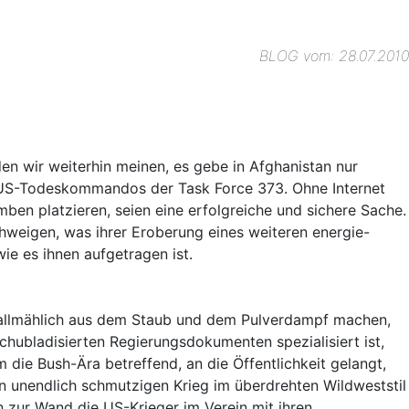
BLOG vom: 28.07.2010
den wir weiterhin meinen, es gebe in Afghanistan nur
r US-Todeskommandos der Task Force 373. Ohne Internet
en platzieren, seien eine erfolgreiche und sichere Sache.
chweigen, was ihrer Eroberung eines weiteren energie-
e es ihnen aufgetragen ist.
ch allmählich aus dem Staub und dem Pulverdampf machen,
 schubladisierten Regierungsdokumenten spezialisiert ist,
e Bush-Ära betreffend, an die Öffentlichkeit gelangt,
en unendlich schmutzigen Krieg im überdrehten Wildweststil
 zur Wand die US-Krieger im Verein mit ihren