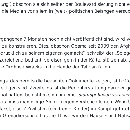
ung“,
obschon sie sich selber der Boulevardisierung nicht e
die Medien vor allem in (welt-)politischen Belangen versu
angenen 7 Monaten noch nicht veröffentlicht sind, wird v
, zu konstruieren. Dies, obschon Obama seit 2009 den Afg
drücklich zu seinem eigenen gemacht“, schreibt der „Spieg
zureichend bedient, vereisen gern in der Kälte, stürzen ab, 
ie Drohnen-Wracks in die Hände der Taliban fallen.
iegs, das bereits die bekannten Dokumente zeigen, ist hoff
fertigen sind. Zweifellos ist die Berichterstattung darüber
rial hatten, bemühten sich um eine
„staatspolitisch verantw
dings muss man einige Abkürzungen verstehen lernen. Wenn 
asst, also 7 Zivilisten (children = Kinder) im Kampf getöte
r Grenadierschule Losone TI, wo wir den Häuser- und Nahka