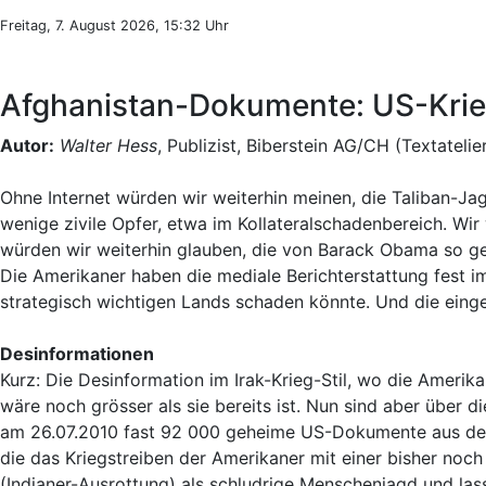
Freitag, 7. August 2026, 15:32 Uhr
Afghanistan-Dokumente: US-Krieg
Autor:
Walter Hess
, Publizist, Biberstein AG/CH (Textatelie
Ohne Internet würden wir weiterhin meinen, die Taliban-Jag
wenige zivile Opfer, etwa im Kollateralschadenbereich. W
würden wir weiterhin glauben, die von Barack Obama so gel
Die Amerikaner haben die mediale Berichterstattung fest im
strategisch wichtigen Lands schaden könnte. Und die einge
Desinformationen
Kurz: Die Desinformation im Irak-Krieg-Stil, wo die Amer
wäre noch grösser als sie bereits ist. Nun sind aber über d
am 26.07.2010 fast 92 000 geheime US-Dokumente aus der Z
die das Kriegstreiben der Amerikaner mit einer bisher noch
(Indianer-Ausrottung) als schludrige Menschenjagd und la