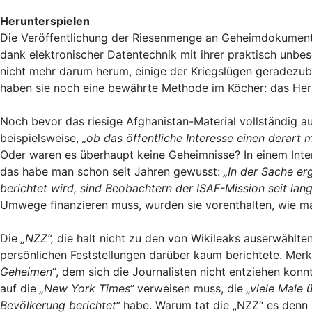
Herunterspielen
Die Veröffentlichung der Riesenmenge an Geheimdokument
dank elektronischer Datentechnik mit ihrer praktisch unbe
nicht mehr darum herum, einige der Kriegslügen geradezu
haben sie noch eine bewährte Methode im Köcher: das Heru
Noch bevor das riesige Afghanistan-Material vollständig 
beispielsweise,
„ob das öffentliche Interesse einen derart 
Oder waren es überhaupt keine Geheimnisse? In einem Inte
das habe man schon seit Jahren gewusst:
„In der Sache er
berichtet wird, sind Beobachtern der ISAF-Mission seit la
Umwege finanzieren muss, wurden sie vorenthalten, wie ma
Die
„NZZ“,
die halt nicht zu den von Wikileaks auserwählten
persönlichen Feststellungen darüber kaum berichtete. Mer
Geheimen“
, dem sich die Journalisten nicht entziehen kon
auf die
„New York Times“
verweisen muss, die
„viele Male 
Bevölkerung berichtet“
habe. Warum tat die „NZZ“ es denn 