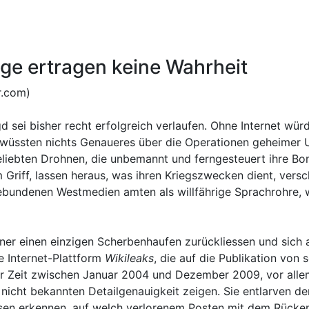
e ertragen keine Wahrheit
r.com)
d sei bisher recht erfolgreich verlaufen. Ohne Internet wür
ir wüssten nichts Genaueres über die Operationen geheime
iebten Drohnen, die unbemannt und ferngesteuert ihre Bomb
 Griff, lassen heraus, was ihren Kriegszwecken dient, vers
bundenen Westmedien amten als willfährige Sprachrohre, wi
ikaner einen einzigen Scherbenhaufen zurückliessen und si
ie Internet-Plattform
Wikileaks
, die auf die Publikation von
eit zwischen Januar 2004 und Dezember 2009, vor allem di
 nicht bekannten Detailgenauigkeit zeigen. Sie entlarven d
ssen erkennen, auf welch verlorenem Posten mit dem Rücken