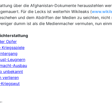
tattung über die Afghanistan-Dokumente herausstehlen werd
 gemauert. Für die Lecks ist weiterhin Wikileaks (
www.wikil
Geschehen und dem Abdriften der Medien zu seichten, nicht
ie weniger dumm ist als die Medienmacher vermuten, nun ein
ichterstattung
der Opfer
 Kriegsspiele
Untergang
aust-Leugnern
ärmacht-Ausbau
ip unbekannt
 verlieren
-Kriegswut
L.