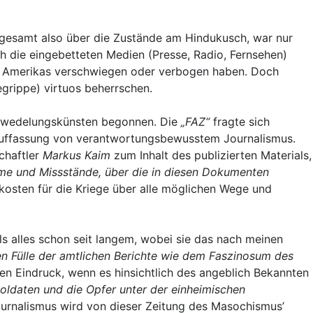
esamt also über die Zustände am Hindukusch, war nur
h die eingebetteten Medien (Presse, Radio, Fernsehen)
ch Amerikas verschwiegen oder verbogen haben. Doch
grippe) virtuos beherrschen.
Verwedelungskünsten begonnen. Die
„FAZ“
fragte sich
Auffassung von verantwortungsbewusstem Journalismus.
chaftler
Markus Kaim
zum Inhalt des publizierten Materials,
eme und Missstände, über die in diesen Dokumenten
enkosten für die Kriege über alle möglichen Wege und
ls alles schon seit langem, wobei sie das nach meinen
en Fülle der amtlichen Berichte wie dem Faszinosum des
en Eindruck, wenn es hinsichtlich des angeblich Bekannten
Soldaten und die Opfer unter der einheimischen
urnalismus wird von dieser Zeitung des Masochismus’