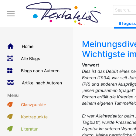
Blogss
Meinungsdiver
Home
Wichtigste i
Alle Blogs
Vorwort
Blogs nach Autoren
Dies ist das Debüt eines n
Bohren (1934) war seit Jah
Artikel nach Autoren
(PR) und anderen Auspräg
„einen grausamen Spagat“ 
Menu
Bohren erfüllt die Kriteri
seinem eigenen Tummelfel
Glanzpunkte
Er war Alleinredaktor beim
Kontrapunkte
Tagblatt“, wurde Presseche
Agentur im unteren Wynent
Literatur
durch. Meine persönliche 