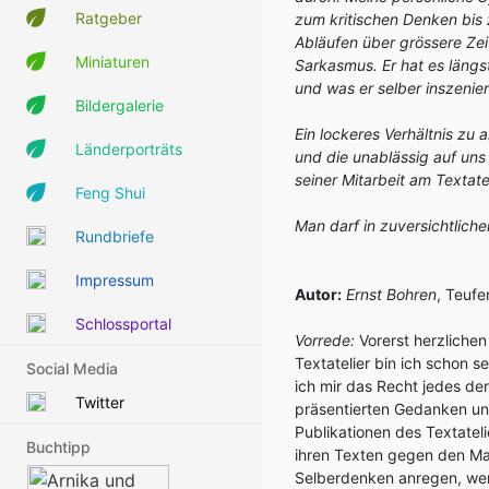
Ratgeber
zum kritischen Denken bis
Abläufen über grössere Zeit
Miniaturen
Sarkasmus. Er hat es längs
und was er selber inszenier
Bildergalerie
Ein lockeres Verhältnis zu
Länderporträts
und die unablässig auf uns
seiner Mitarbeit am Textate
Feng Shui
Man darf in zuversichtlich
Rundbriefe
Impressum
Autor:
Ernst Bohren
, Teuf
Schlossportal
Vorrede:
Vorerst herzlichen
Textatelier bin ich schon s
Social Media
ich mir das Recht jedes de
Twitter
präsentierten Gedanken und
Publikationen des Textateli
Buchtipp
ihren Texten gegen den Ma
Selberdenken anregen, wenn 