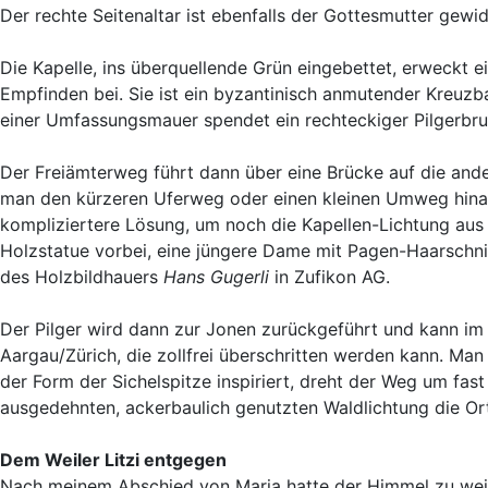
Der rechte Seitenaltar ist ebenfalls der Gottesmutter gewi
Die Kapelle, ins überquellende Grün eingebettet, erweckt e
Empfinden bei. Sie ist ein byzantinisch anmutender Kreuzb
einer Umfassungsmauer spendet ein rechteckiger Pilgerbru
Der Freiämterweg führt dann über eine Brücke auf die and
man den kürzeren Uferweg oder einen kleinen Umweg hinau
kompliziertere Lösung, um noch die Kapellen-Lichtung aus 
Holzstatue vorbei, eine jüngere Dame mit Pagen-Haarschnitt
des Holzbildhauers
Hans Gugerli
in Zufikon AG.
Der Pilger wird dann zur Jonen zurückgeführt und kann 
Aargau/Zürich, die zollfrei überschritten werden kann. M
der Form der Sichelspitze inspiriert, dreht der Weg um fas
ausgedehnten, ackerbaulich genutzten Waldlichtung die O
Dem Weiler Litzi entgegen
Nach meinem Abschied von Maria hatte der Himmel zu weine