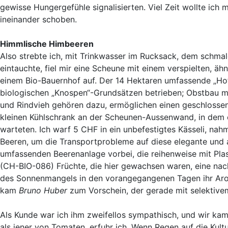
gewisse Hungergefühle signalisierten. Viel Zeit wollte ic
ineinander schoben.
Himmlische Himbeeren
Also strebte ich, mit Trinkwasser im Rucksack, dem schma
eintauchte, fiel mir eine Scheune mit einem verspielten, ä
einem Bio-Bauernhof auf. Der 14 Hektaren umfassende „Ho
biologischen „Knospen“-Grundsätzen betrieben; Obstbau 
und Rindvieh gehören dazu, ermöglichen einen geschlossen
kleinen Kühlschrank an der Scheunen-Aussenwand, in dem e
warteten. Ich warf 5 CHF in ein unbefestigtes Kässeli, na
Beeren, um die Transportprobleme auf diese elegante und a
umfassenden Beerenanlage vorbei, die reihenweise mit Plast
(CH-BIO-086) Früchte, die hier gewachsen waren, eine nac
des Sonnenmangels in den vorangegangenen Tagen ihr Arom
kam
Bruno Huber
zum Vorschein, der gerade mit selektivem
Als Kunde war ich ihm zweifellos sympathisch, und wir ka
als jener von Tomaten, erfuhr ich. Wenn Regen auf die Kultur