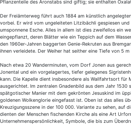
Pflanzenteile des Aronstabs sind giftig; sie enthalten Oxal
Der Freiämterweg führt auch 1884 am künstlich angelegte
vorbei. Er wird vom ungeleiteten Litzibächli gespiesen und 
umsponnene Esche. Alles in allem ist dies zweifellos ein 
eingepflanzt, deren Blätter wie ein Teppich auf dem Wasse
den 1960er-Jahren baggerten Genie-Rekruten aus Bremgar
ihnen verleidete. Der Weiher hat seither eine Tiefe von 5 
Nach etwa 20 Wanderminuten, vom Dorf Jonen aus gerechnet
Jonental und ein vorgelagertes, tiefer gelegenes Sigriste
kann. Die Kapelle dient insbesondere als Wallfahrtsort für
ausgerichtet. Im zentralen Gnadenbild aus dem Jahr 1530 st
spätgotischer Manier mit dem gekrönten Jesuskind im üppig
goldenen Wolkenglorie eingefasst ist. Oben ist das alles ü
Kreuzigungsszene in der 100 000. Variante zu sehen, auf di
dienten der Menschen fischenden Kirche als eine Art Urfo
Unternehmenspersönlichkeit, Symbole, die bis zum Überd