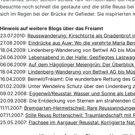
besuchte noch schnell die gestaute und die stille Reuss b
sich im Regen bei der Brücke ihr Gefieder. Sie inspirierte
Hinweis auf weitere Blogs über das Freiamt
23.07.2010:
Reusswanderung: Kirschtorte als Gnadenbrot 
27.08.2009:
Eindrücke aus Auw: Wo die verehrte Maria Be
18.04.2009:
Lindenberg-Wanderung von Bettwil AG bis M
26.06.2009
:
Lebensabend in der Halle: Gepflegtes Lastwa
06.06.2009:
Auf dem Hägglinger Meiengrün: Der Überblic
18.04.2009:
Lindenberg-Wanderung von Bettwil AG bis M
16.04.2009:
Beinwil/Freiamt: Die wunderbare Rettung des 
01.02.2009:
Unter Wendelins Schutz über den Lindenberg
09.02.2008:
Eggenwil/Reusstal: Wasser und Sonne als Leb
20.09.2008:
Die Entdeckung von Sternen am strahlenden 
11.11.2007:
Bremgarten–Hermetschwil: Rare Reusswindunge
07.11.2007:
Stille Reuss Rottenschwil: Traumlandschaft mit
25.05.2007:
Flachsee im Aargauer Reusstal: Korrigierte Na