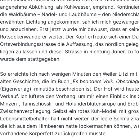
angenehme Abkühlung, als Kühlwasser, empfand. Kontinuierl
die Waldbäume – Nadel- und Laubbäume – den Niederschlag 
erwähnten Lichtung angekommen, sah ich mich gezwungen
und anzuziehen. Erst jetzt wurde mir bewusst, dass er keine
Rotsockenwanderer weiter. Der Kopf erfreute sich einer D
Ortsverbindungsstrasse die Auffassung, das nördlich gele
liegen zu lassen und dieser Strasse in Richtung Jonen zu f
wurde dem stattgegeben.
So erreichte ich nach wenigen Minuten den Weiler Litzi mit 
alten Geschichte, die im Buch
„Es bsonders Volk. Obschlage
(Eigenverlag), minutiös beschreiben ist. Der Hof wird heu
Verkauf. Ich lüftete den Vorhang, um mir einen Einblick ins
Minzen-, Tannschössli- und Holunderblütensirupe und Erdb
Zwischenverpflegung. Selbst ein rotes Kuh-Modell mit gr
Lebensmittelbehälter half nicht weiter, der leere Schmalzh
die ich aus dem Himbeeren hatte lockermachen können, war
vorhandene Körperfett zurückgreifen musste.