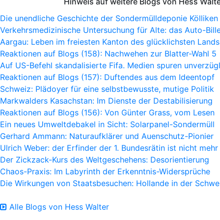
Hinweis auf weitere Blogs von Hess Walt
Die unendliche Geschichte der Sondermülldeponie Kölliken
Verkehrsmedizinische Untersuchung für Alte: das Auto-Bille
Aargau: Leben im freiesten Kanton des glücklichsten Lands
Reaktionen auf Blogs (158): Nachwehen zur Blatter-Wahl 5
Auf US-Befehl skandalisierte Fifa. Medien spuren unverzügl
Reaktionen auf Blogs (157): Duftendes aus dem Ideentopf
Schweiz: Plädoyer für eine selbstbewusste, mutige Politik
Markwalders Kasachstan: Im Dienste der Destabilisierung
Reaktionen auf Blogs (156): Von Günter Grass, vom Lesen
Ein neues Umweltdebakel in Sicht: Solarpanel-Sondermüll
Gerhard Ammann: Naturaufklärer und Auenschutz-Pionier
Ulrich Weber: der Erfinder der 1. Bundesrätin ist nicht mehr
Der Zickzack-Kurs des Weltgeschehens: Desorientierung
Chaos-Praxis: Im Labyrinth der Erkenntnis-Widersprüche
Die Wirkungen von Staatsbesuchen: Hollande in der Schwe
Alle Blogs von Hess Walter