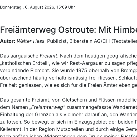
Donnerstag , 6. August 2026, 15:09 Uhr
Freiämterweg Ostroute: Mit Himbe
Autor:
Walter Hess
, Publizist, Biberstein AG/CH (Textatelie
Das aargauische
Freiamt
. Nach dem heutigen geografische
„katholischen Erdteil“, wie wir Rest-Aargauer zu sagen pf
verbindende Element. Sie wurde 1975 oberhalb von Bremga
überraschend häufig verhältnismässig frei fliessen, Schlauf
Freiheit geniessen, wie es sich für die Freien Ämter eben g
Das gesamte Freiamt, von Gletschern und Flüssen modellie
dem Namen
„Freiämterweg“
zusammengefasste Wandernetz 
Einhaltung der Grenzen als vielmehr darauf an, den Wande
zu lotsen. So bewegt er sich im Einzugsgebiet der beiden
Kelleramt, in der Region Mutschellen und durch einige Ge
nach anfänglichen Widerständen dem Druck meiner Fussfor