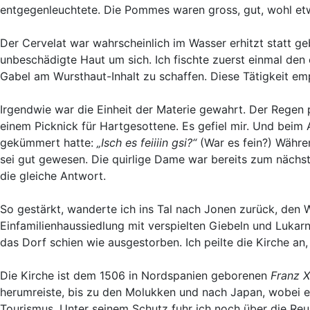
entgegenleuchtete. Die Pommes waren gross, gut, wohl etw
Der Cervelat war wahrscheinlich im Wasser erhitzt statt g
unbeschädigte Haut um sich. Ich fischte zuerst einmal d
Gabel am Wursthaut-Inhalt zu schaffen. Diese Tätigkeit em
Irgendwie war die Einheit der Materie gewahrt. Der Regen 
einem Picknick für Hartgesottene. Es gefiel mir. Und beim 
gekümmert hatte:
„Isch es feiiiin gsi?“
(War es fein?) Währen
sei gut gewesen. Die quirlige Dame war bereits zum nächs
die gleiche Antwort.
So gestärkt, wanderte ich ins Tal nach Jonen zurück, den 
Einfamilienhaussiedlung mit verspielten Giebeln und Lukar
das Dorf schien wie ausgestorben. Ich peilte die Kirche an
Die Kirche ist dem 1506 in Nordspanien geborenen
Franz 
herumreiste, bis zu den Molukken und nach Japan, wobei er
Tourismus. Unter seinem Schutz fuhr ich noch über die Re