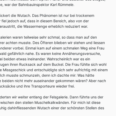
de, war der Bahnbauinspektor
Karl Rümmele
.
ckert die Wutach. Das Phänomen ist nur bei trockenem
fiel jedoch auf, dass in diesem Bereich, also von der
raustritt, die Wassermenge erheblich reduziert war.
alerien waren teilweise sehr schmal, so dass man auf den
er achten musste. Des Öfteren blieben wir stehen und liessen
nderer vorbei. Einmal kam auf einem schmalen Weg eine Frau
ld gefährlich nahe. Es waren keine Annäherungsversuche,
ei beiden etwas ineinander. Wahrscheinlich war es ein
rugen ihren Rucksack auf dem Buckel. Die Frau fühlte sich wohl
ne Missgeschick und entschuldigte sich sehr aufrichtig mit einem
 Ich musste schmunzeln, denn ich dachte mir: Was hätte
ie beiden nicht mehr auseinander gekommen wären? Aber nach
cksäcke und ihre Transporteure wieder frei.
erten wir weiter entlang der Felsgalerie. Dann führte uns der
wischen den steilen Muschelkalkwänden. Für mich ist diese
uhig dahinfliessenden Wutach einer der schönsten Stellen des