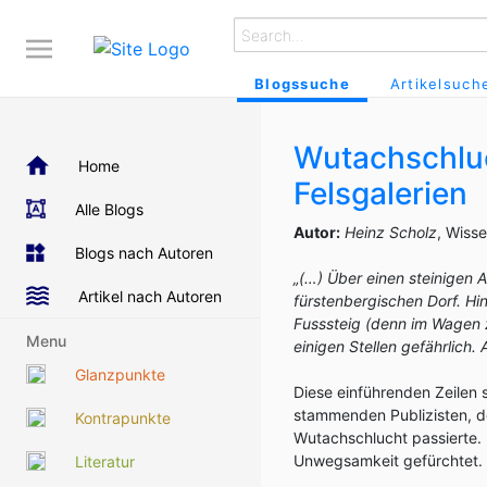
Blogssuche
Artikelsuch
Wutachschluc
Home
Felsgalerien
Alle Blogs
Autor:
Heinz Scholz
, Wiss
Blogs nach Autoren
„(…) Über einen steinigen 
Artikel nach Autoren
fürstenbergischen Dorf. Hi
Fusssteig (denn im Wagen z
Menu
einigen Stellen gefährlich. 
Glanzpunkte
Diese einführenden Zeile
stammenden Publizisten, d
Kontrapunkte
Wutachschlucht passierte. 
Unwegsamkeit gefürchtet.
Literatur