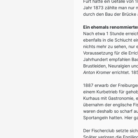
Furt hatte ein Gefälle von
Jahr 1873 zählte man nur 
durch den Bau der Brücke 
Ein ehemals renommierte
Nach etwa 1 Stunde erreich
ebenfalls in die Schlucht 
nichts mehr zu sehen, nur e
Voraussetzung für die Erri
Jahrhundert empfahlen Bad 
Brustleiden, Neuralgien u
Anton Kromer
errichtet. 1
1887 erwarb der Freiburg
einem Kurbetrieb für geho
Kurhaus mit Gastronomie, 
übernahm der englische Fis
waren deshalb so scharf au
Sportangeln hatten. Hier g
Der Fischerclub setzte sich
Später verloren die Engländ