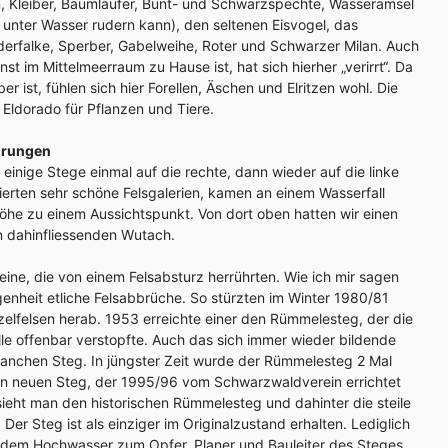
 Kleiber, Baumläufer, Bunt- und Schwarzspechte, Wasseramsel
r unter Wasser rudern kann), den seltenen Eisvogel, das
erfalke, Sperber, Gabelweihe, Roter und Schwarzer Milan. Auch
st im Mittelmeerraum zu Hause ist, hat sich hierher „verirrt“. Da
r ist, fühlen sich hier Forellen, Äschen und Elritzen wohl. Die
 Eldorado für Pflanzen und Tiere.
örungen
einige Stege einmal auf die rechte, dann wieder auf die linke
ierten sehr schöne Felsgalerien, kamen an einem Wasserfall
 Höhe zu einem Aussichtspunkt. Von dort oben hatten wir einen
en dahinfliessenden Wutach.
teine, die von einem Felsabsturz herrührten. Wie ich mir sagen
ngenheit etliche Felsabbrüche. So stürzten im Winter 1980/81
elfelsen herab. 1953 erreichte einer den Rümmelesteg, der die
le offenbar verstopfte. Auch das sich immer wieder bildende
anchen Steg. In jüngster Zeit wurde der Rümmelesteg 2 Mal
nen neuen Steg, der 1995/96 vom Schwarzwaldverein errichtet
ieht man den historischen Rümmelesteg und dahinter die steile
er Steg ist als einziger im Originalzustand erhalten. Lediglich
iel dem Hochwasser zum Opfer. Planer und Bauleiter des Steges,