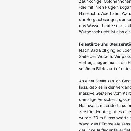
Zaunkönige, Goldhähnchen,
(die mit ihren Flügeln soga
Haselhuhn, Auerhahn, Wand
der Berglaubsänger, der son
das Wasser heute sehr saube
Wutachschlucht ist also ein
Felsstürze und Stegzerst
Nach Bad Boll ging es über 
Seite der Wutach. Wir pass
vorbei, stiegen mal in die
schönen Blick zur tief unt
An einer Stelle sah ich Ges
liess, gab es in der Verga
massive Gesteine vom Kanz
damalige Versickerungsstel
Hochwasser zerstörte so m
zerstört. Heute gibt es ei
wurde. 70 m flussabwärts s
Wand des Rümmelefelsens. D
der linke Auflagepfeiler f