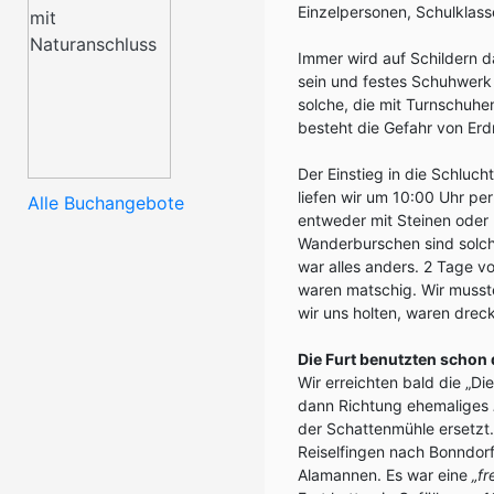
Einzelpersonen, Schulklas
Immer wird auf Schildern da
sein und festes Schuhwerk 
solche, die mit Turnschuhe
besteht die Gefahr von Er
Der Einstieg in die Schluc
liefen wir um 10:00 Uhr pe
Alle Buchangebote
entweder mit Steinen oder
Wanderburschen sind solch
war alles anders. 2 Tage v
waren matschig. Wir muss
wir uns holten, waren drec
Die Furt benutzten schon
Wir erreichten bald die „Di
dann Richtung ehemaliges
der Schattenmühle ersetzt
Reiselfingen nach Bonndor
Alamannen. Es war eine
„fr