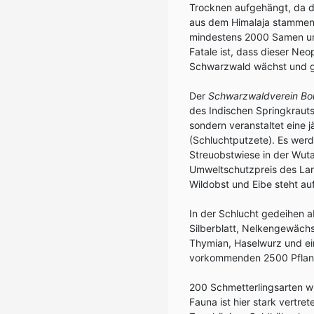
Trocknen aufgehängt, da di
aus dem Himalaja stammende
mindestens 2000 Samen und
Fatale ist, dass dieser Ne
Schwarzwald wächst und ge
Der
Schwarzwaldverein Bo
des Indischen Springkrauts 
sondern veranstaltet eine j
(Schluchtputzete). Es werde
Streuobstwiese in der Wuta
Umweltschutzpreis des Lan
Wildobst und Eibe steht a
In der Schlucht gedeihen a
Silberblatt, Nelkengewäch
Thymian, Haselwurz und ei
vorkommenden 2500 Pflanz
200 Schmetterlingsarten wie
Fauna ist hier stark vertr