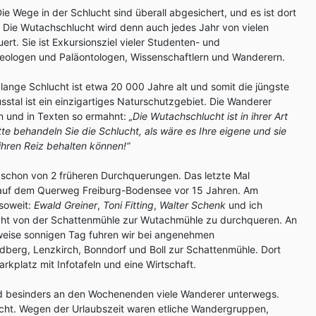
ie Wege in der Schlucht sind überall abgesichert, und es ist dort
 Die Wutachschlucht wird denn auch jedes Jahr von vielen
t. Sie ist Exkursionsziel vieler Studenten- und
ologen und Paläontologen, Wissenschaftlern und Wanderern.
lange Schlucht ist etwa 20 000 Jahre alt und somit die jüngste
usstal ist ein einzigartiges Naturschutzgebiet. Die Wanderer
n und in Texten so ermahnt:
„Die Wutachschlucht ist in ihrer Art
itte behandeln Sie die Schlucht, als wäre es Ihre eigene und sie
 ihren Reiz behalten können!“
h schon von 2 früheren Durchquerungen. Das letzte Mal
l auf dem Querweg Freiburg-Bodensee vor 15 Jahren. Am
soweit:
Ewald Greiner
,
Toni Fitting
,
Walter Schenk
und ich
cht von der Schattenmühle zur Wutachmühle zu durchqueren. An
weise sonnigen Tag fuhren wir bei angenehmen
dberg, Lenzkirch, Bonndorf und Boll zur Schattenmühle. Dort
arkplatz mit Infotafeln und eine Wirtschaft.
ind besinders an den Wochenenden viele Wanderer unterwegs.
scht. Wegen der Urlaubszeit waren etliche Wandergruppen,