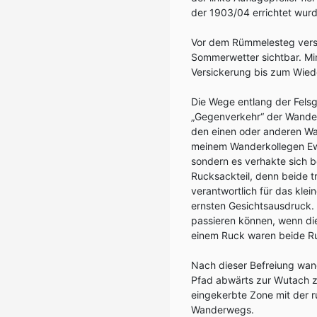
der 1903/04 errichtet wur
Vor dem Rümmelesteg versi
Sommerwetter sichtbar. Mir 
Versickerung bis zum Wiede
Die Wege entlang der Felsg
„Gegenverkehr“ der Wander
den einen oder anderen Wa
meinem Wanderkollegen Ewa
sondern es verhakte sich b
Rucksackteil, denn beide t
verantwortlich für das klei
ernsten Gesichtsausdruck.
passieren können, wenn d
einem Ruck waren beide Ru
Nach dieser Befreiung wand
Pfad abwärts zur Wutach z
eingekerbte Zone mit der r
Wanderwegs.