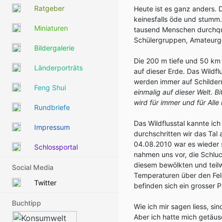
Ratgeber
Heute ist es ganz anders. D
keinesfalls öde und stumm.
Miniaturen
tausend Menschen durchquer
Schülergruppen, Amateurge
Bildergalerie
Die 200 m tiefe und 50 km 
Länderporträts
auf dieser Erde. Das Wildfl
werden immer auf Schilder
Feng Shui
einmalig auf dieser Welt. B
wird für immer und für Alle
Rundbriefe
Das Wildflusstal kannte ic
Impressum
durchschritten wir das Ta
04.08.2010 war es wieder 
Schlossportal
nahmen uns vor, die Schlu
diesem bewölkten und teil
Social Media
Temperaturen über den Fel
Twitter
befinden sich ein grosser P
Buchtipp
Wie ich mir sagen liess, s
Aber ich hatte mich getäu