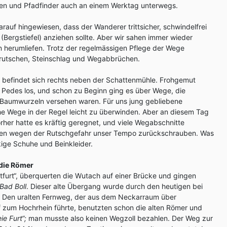
sen und Pfadfinder auch an einem Werktag unterwegs.
rauf hingewiesen, dass der Wanderer trittsicher, schwindelfrei
(Bergstiefel) anziehen sollte. Aber wir sahen immer wieder
n herumliefen. Trotz der regelmässigen Pflege der Wege
drutschen, Steinschlag und Wegabbrüchen.
ht befindet sich rechts neben der Schattenmühle. Frohgemut
r Pedes los, und schon zu Beginn ging es über Wege, die
 Baumwurzeln versehen waren. Für uns jung gebliebene
e Wege in der Regel leicht zu überwinden. Aber an diesem Tag
orher hatte es kräftig geregnet, und viele Wegabschnitte
ten wegen der Rutschgefahr unser Tempo zurückschrauben. Was
kige Schuhe und Beinkleider.
 die Römer
etfurt“, überquerten die Wutach auf einer Brücke und gingen
Bad Boll
. Dieser alte Übergang wurde durch den heutigen bei
. Den uralten Fernweg, der aus dem Neckarraum über
f zum Hochrhein führte, benutzten schon die alten Römer und
eie Furt“;
man musste also keinen Wegzoll bezahlen. Der Weg zur