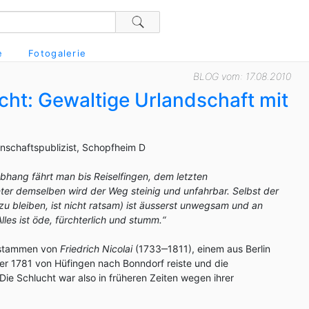
e
Fotogalerie
BLOG vom: 17.08.2010
ht: Gewaltige Urlandschaft mit
enschaftspublizist, Schopfheim D
Abhang fährt man bis Reiselfingen, dem letzten
nter demselben wird der Weg steinig und unfahrbar. Selbst der
u bleiben, ist nicht ratsam) ist äusserst unwegsam und an
Alles ist öde, fürchterlich und stumm.“
n stammen von
Friedrich Nicolai
(1733‒1811), einem aus Berlin
er 1781 von Hüfingen nach Bonndorf reiste und die
Die Schlucht war also in früheren Zeiten wegen ihrer