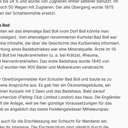
 18 bis 24 % und wurde von Zugtieren immer seltener benutzt. Im
noch 50 Wagen mit Zugtieren. Der alte Übergang wurde 1875
an der Schattenmühle ersetzt.
s Bad
ten wir das ehemalige Bad Boll (vom Dorf Boll könnte man
einsteigen). Vom ehemaligen renommierten Kurhotel Bad Boll war
ine Infotafel, die über die Geschichte des Kurbetriebs informiert.
chtung eines Badebetriebes war eine Mineralquelle. Ärzte im 19.
Boll bei Hautkrankheiten (u. a. bei Krätze), Rheuma,
nd Nervenkrankheiten. Das erste Badehaus wurde 1840 von
852 wurden hier 900 Bäder und Molkenkuren verabreicht.
er Oberbürgermeister
Karl Schuster
Bad Boll und baute es zu
bene Ansprüche aus. Es gab hier ein Ökonomiegebäude, ein
einen Kurpark mit 2 Seen und das Badehaus. Bald darauf
cherclub (
Fishing Club Limited London
) das Haus. Die Engländer
f die Anlage, weil sie hier günstige Voraussetzungen für das
ab es angeblich das beste Forellengewässer Mitteleuropas.
 auch für die Erschliessung der Schlucht für Wanderer ein.
er ihr Interesse. Der Fischreichtum ging nämlich durch die