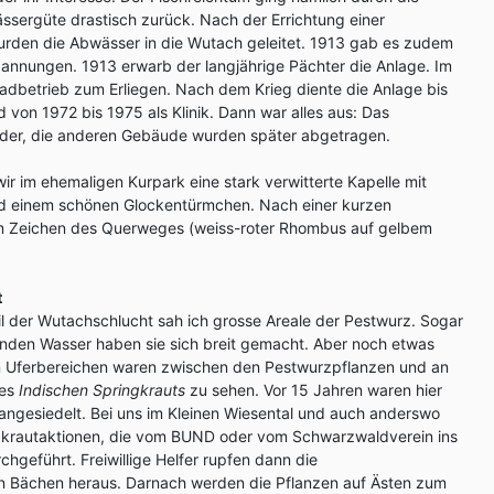
sergüte drastisch zurück. Nach der Errichtung einer
wurden die Abwässer in die Wutach geleitet. 1913 gab es zudem
annungen. 1913 erwarb der langjährige Pächter die Anlage. Im
adbetrieb zum Erliegen. Nach dem Krieg diente die Anlage bis
 von 1972 bis 1975 als Klinik. Dann war alles aus: Das
der, die anderen Gebäude wurden später abgetragen.
r im ehemaligen Kurpark eine stark verwitterte Kapelle mit
d einem schönen Glockentürmchen. Nach einer kurzen
em Zeichen des Querweges (weiss-roter Rhombus auf gelbem
t
il der Wutachschlucht sah ich grosse Areale der Pestwurz. Sogar
ssenden Wasser haben sie sich breit gemacht. Aber noch etwas
den Uferbereichen waren zwischen den Pestwurzpflanzen und an
des
Indischen Springkrauts
zu sehen. Vor 15 Jahren waren hier
ngesiedelt. Bei uns im Kleinen Wiesental und auch anderswo
gkrautaktionen, die vom BUND oder vom Schwarzwaldverein ins
hgeführt. Freiwillige Helfer rupfen dann die
n Bächen heraus. Darnach werden die Pflanzen auf Ästen zum