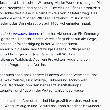
ese sonst bei feuchter Witterung wieder Wurzeln schlagen. Die
n Neophyten sind sehr vital. Eine einzige Pflanze produziert
 schleudert diese in einem Umkreis von 7 Metern weg. Das
ophyt die einheimischen Pflanzen verdrängt. Im südlichen
deiht das Springkraut bis auf 1400 Höhenmeter hinauf.
nndorf
(
www.swv-bonndorf.de
) hat Aktionen zur Eindämmung
gestartet. Der sehr rührige Verein pflegt nicht nur die Wege,
ährliche Abfallbeseitigung in der Wutachschlucht
n auch in diesem Jahr freiwillige Helfer zur Pflege einer
chschlucht gesucht (der Verein erhielt 2001 den
dkreises Waldshut). Auch ein Projekt zur Förderung von
uf dem Programm des Vereins.
ber auch noch ganz andere Pflanzen wie der Seidelbast, das
se, Waldmeister, Hirschzunge, Türkenbund, Mondviolen,
nige Orchideen. Von den insgesamt in Mitteleuropa
enarten sind 1200 in der Wutachschlucht zu Hause.
 der seltene Apollofalter sind hier gezählt worden. Auch die
eten. Wer gute Augen und Geduld hat, kann hier diese bewundern: