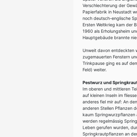
Verschlechterung der Gewäs
Papierfabrik in Neustadt 
noch deutsch-englische Sp
Ersten Weltkrieg kam der B
1960 als Erholungsheim und
Hauptgebäude brannte nie
Unweit davon entdeckten wi
zugemauerten Fenstern un
Trinkpause ging es auf d
Feld) weiter.
Pestwurz und Springkrau
Im oberen und mittleren Te
auf kleinen Inseln im flie
anderes fiel mir auf: An 
anderen Stellen Pflanzen 
kaum Springwurzpflanzen a
werden regelmässig Sprin
Leben gerufen wurden, durc
Springkrautpflanzen an de