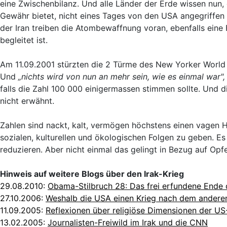
eine Zwischenbilanz. Und alle Länder der Erde wissen nu
Gewähr bietet, nicht eines Tages von den USA angegriffen z
der Iran treiben die Atombewaffnung voran, ebenfalls eine 
begleitet ist.
Am 11.09.2001 stürzten die 2 Türme des New Yorker Worl
Und
„nichts wird von nun an mehr sein, wie es einmal war"
falls die Zahl 100 000 einigermassen stimmen sollte. Und di
nicht erwähnt.
Zahlen sind nackt, kalt, vermögen höchstens einen vagen H
sozialen, kulturellen und ökologischen Folgen zu geben. E
reduzieren. Aber nicht einmal das gelingt in Bezug auf Opfer
Hinweis auf weitere Blogs über den Irak-Krieg
29.08.2010:
Obama-Stilbruch 28: Das frei erfundene Ende d
27.10.2006:
Weshalb die USA einen Krieg nach dem anderen
11.09.2005:
Reflexionen über religiöse Dimensionen der US
13.02.2005:
Journalisten-Freiwild im Irak und die CNN