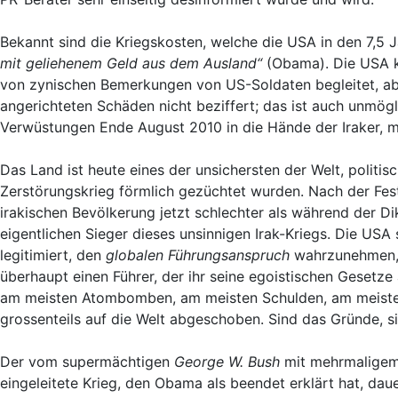
Bekannt sind die Kriegskosten, welche die USA in den 7,5 J
mit geliehenem Geld aus dem Ausland“
(Obama). Die USA ko
von zynischen Bemerkungen von US-Soldaten begleitet, abge
angerichteten Schäden nicht beziffert; das ist auch unmög
Verwüstungen Ende August 2010 in die Hände der Iraker, m
Das Land ist heute eines der unsichersten der Welt, politisc
Zerstörungskrieg förmlich gezüchtet wurden. Nach der Fes
irakischen Bevölkerung jetzt schlechter als während der Di
eigentlichen Sieger dieses unsinnigen Irak-Kriegs. Die USA 
legitimiert, den
globalen Führungsanspruch
wahrzunehmen, 
überhaupt einen Führer, der ihr seine egoistischen Gesetz
am meisten Atombomben, am meisten Schulden, am meisten K
grossenteils auf die Welt abgeschoben. Sind das Gründe, s
Der vom supermächtigen
George W. Bush
mit mehrmaligem 
eingeleitete Krieg, den Obama als beendet erklärt hat, dau