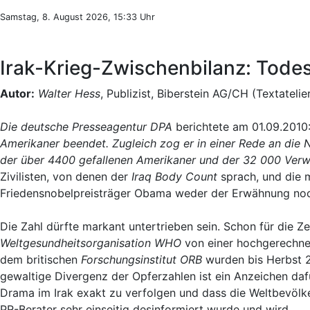
Samstag, 8. August 2026, 15:33 Uhr
Irak-Krieg-Zwischenbilanz: Todeso
Autor:
Walter Hess
, Publizist, Biberstein AG/CH (Textatelie
Die deutsche Presseagentur DPA
berichtete am 01.09.2010
Amerikaner beendet. Zugleich zog er in einer Rede an die N
der über 4400 gefallenen Amerikaner und der 32 000 Ver
Zivilisten, von denen der
Iraq Body Count
sprach, und die 
Friedensnobelpreisträger Obama weder der Erwähnung no
Die Zahl dürfte markant untertrieben sein. Schon für die Z
Weltgesundheitsorganisation WHO
von einer hochgerechne
dem britischen
Forschungsinstitut ORB
wurden bis Herbst 20
gewaltige Divergenz der Opferzahlen ist ein Anzeichen daf
Drama im Irak exakt zu verfolgen und dass die Weltbevölke
PR-Berater sehr einseitig desinformiert wurde und wird.