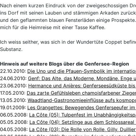
Nach einem kurzen Eindruck von der zweigeschossigen Dre
ins Dorf mit seinen Lauben und stämmigen Arkaden zurück
und den geflammten blauen Fensterläden einige Prospekte. 
mich für die Heimreise mit einer Tasse Kaffee.
Ich weiss seither, was sich in der Wundertüte Coppet befi
Substanz.
Hinweis auf weitere Blogs über die Genfersee-Region
22.10.2010:
Die Uno und die Pfauen-Symbolik im internatio
24.06.2010:
Genf: Das Alte, das Moderne, Mondäne, Enge u
23.06.2010:
Hermance und Anières: Genferseesüdküste bis
17.05.2010:
Das zarte Gefühlsleben chamoisfarbener Ziege
13.05.2010:
Waadtland-Gastronomieeinflüsse aufs kosmopo
19.01.2009:
Les Grangettes: Bewegendes Genferseeufer im
06.05.2008:
La Côte (05): Tulpenfest im Unabhängigkeits
05.05.2008:
La Côte (04): Setzlinge aus dem Schlossareal
04.05.2008:
La Côte (03): Die Rolle von Rolle, Gilly, Duilli