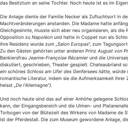
das Besitztum an seine Tochter. Noch heute ist es im Ei
Die Anlage diente der Familie Necker als Zufluchtsort in d
Machtveränderungen anstanden. Die Madame hatte anfängl
Gleichgesinnte, musste sich aber neu organisieren, als d
Opposition zu
Napoléon
und hatte in Coppet nun als Schlo
ihre Residenz wurde zum
„Salon Europas“,
zum Tagungsort
Zu den Gästen gehörten unter anderen Prinz
August von P
Bankiersfrau
Jeanne-Françoise Récamier
und die Universal
diskutiert, geschrieben, Theater gespielt. Chateaubriand 
ein schönes Schloss am Ufer des Genfersees hätte, würde ic
romantische Literatur, indem sie die Aufmerksamkeit ihrer 
heisst
„De l'Allemagne“).
Und noch heute sind das auf einer Anhöhe gelegene Schlo
kann, der Eingangsbereich und die Ulmen- und Platanenall
Torbogen von der Blütezeit des Wirkens von Madame de Staël
ist der Pferdestall. Die zum Museum gewordene Anlage, di