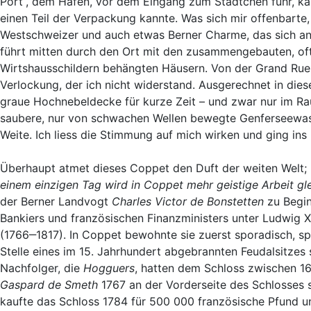
Port“, dem Hafen, vor dem Eingang zum Städtchen fuhr, kam
einen Teil der Verpackung kannte. Was sich mir offenbarte,
Westschweizer und auch etwas Berner Charme, das sich an
führt mitten durch den Ort mit den zusammengebauten, o
Wirtshausschildern behängten Häusern. Von der Grand Rue
Verlockung, der ich nicht widerstand. Ausgerechnet in di
graue Hochnebeldecke für kurze Zeit – und zwar nur im Ra
saubere, nur von schwachen Wellen bewegte Genferseewasse
Weite. Ich liess die Stimmung auf mich wirken und ging ins
Überhaupt atmet dieses Coppet den Duft der weiten Welt;
einem einzigen Tag wird in Coppet mehr geistige Arbeit gle
der Berner Landvogt
Charles Victor de Bonstetten
zu Begin
Bankiers und französischen Finanzministers unter Ludwig X
(1766‒1817). In Coppet bewohnte sie zuerst sporadisch, spä
Stelle eines im 15. Jahrhundert abgebrannten Feudalsitzes 
Nachfolger, die
Hogguers
, hatten dem Schloss zwischen 16
Gaspard de Smeth
1767 an der Vorderseite des Schlosses 
kaufte das Schloss 1784 für 500 000 französische Pfund und 