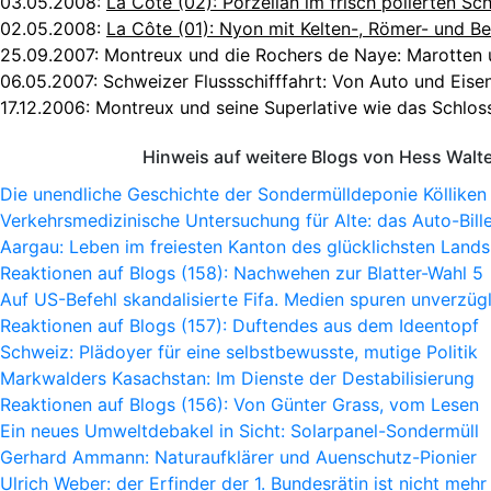
03.05.2008
:
La Côte (02): Porzellan im frisch polierten S
02.05.2008:
La Côte (01): Nyon mit Kelten-, Römer- und B
25.09.2007:
Montreux und die Rochers de Naye: Marotten
06.05.2007:
Schweizer Flussschifffahrt: Von Auto und Eise
17.12.2006:
Montreux und seine Superlative wie das Schloss
Hinweis auf weitere Blogs von Hess Walt
Die unendliche Geschichte der Sondermülldeponie Kölliken
Verkehrsmedizinische Untersuchung für Alte: das Auto-Bille
Aargau: Leben im freiesten Kanton des glücklichsten Lands
Reaktionen auf Blogs (158): Nachwehen zur Blatter-Wahl 5
Auf US-Befehl skandalisierte Fifa. Medien spuren unverzügl
Reaktionen auf Blogs (157): Duftendes aus dem Ideentopf
Schweiz: Plädoyer für eine selbstbewusste, mutige Politik
Markwalders Kasachstan: Im Dienste der Destabilisierung
Reaktionen auf Blogs (156): Von Günter Grass, vom Lesen
Ein neues Umweltdebakel in Sicht: Solarpanel-Sondermüll
Gerhard Ammann: Naturaufklärer und Auenschutz-Pionier
Ulrich Weber: der Erfinder der 1. Bundesrätin ist nicht mehr