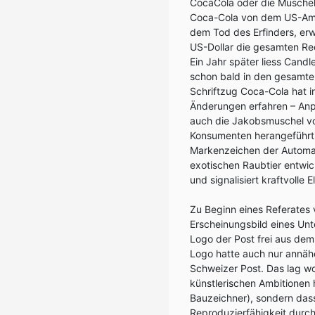
CocaCola oder die Muschel 
Coca-Cola von dem US-Am
dem Tod des Erfinders, e
US-Dollar die gesamten Re
Ein Jahr später liess Cand
schon bald in den gesamte
Schriftzug Coca-Cola hat 
Änderungen erfahren – Anpa
auch die Jakobsmuschel vo
Konsumenten herangeführt –
Markenzeichen der Automar
exotischen Raubtier entwick
und signalisiert kraftvolle 
Zu Beginn eines Referate
Erscheinungsbild eines Unt
Logo der Post frei aus dem
Logo hatte auch nur annäher
Schweizer Post. Das lag w
künstlerischen Ambitionen
Bauzeichner), sondern das
Reproduzierfähigkeit durch