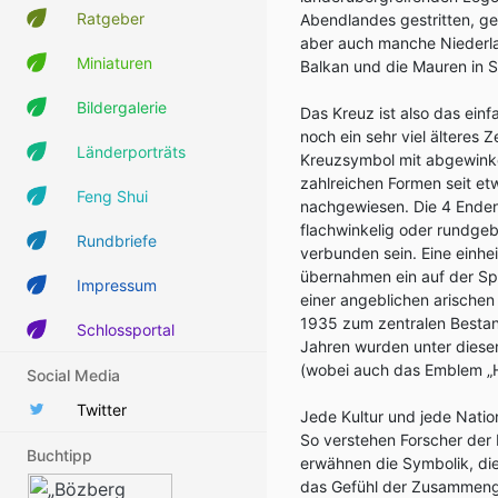
Ratgeber
Abendlandes gestritten, ge
aber auch manche Niederla
Miniaturen
Balkan und die Mauren in 
Bildergalerie
Das Kreuz ist also das ein
noch ein sehr viel älteres 
Länderporträts
Kreuzsymbol mit abgewink
zahlreichen Formen seit et
Feng Shui
nachgewiesen. Die 4 Enden 
flachwinkelig oder rundge
Rundbriefe
verbunden sein. Eine einhei
übernahmen ein auf der Sp
Impressum
einer angeblichen arische
1935 zum zentralen Bestan
Schlossportal
Jahren wurden unter diese
(wobei auch das Emblem „H
Social Media
Twitter
Jede Kultur und jede Natio
So verstehen Forscher der 
Buchtipp
erwähnen die Symbolik, die 
das Gefühl der Zusammeng