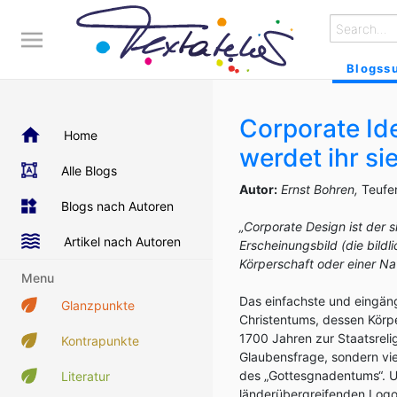
Blogss
Corporate Ide
Home
werdet ihr si
Alle Blogs
Autor:
Ernst Bohren,
Teufe
Blogs nach Autoren
„Corporate Design ist der s
Artikel nach Autoren
Erscheinungsbild (die bild
Körperschaft oder einer Nat
Menu
Das einfachste und eingäng
Glanzpunkte
Christentums, dessen Körp
1700 Jahren zur Staatsreli
Kontrapunkte
Glaubensfrage, sondern vie
des „Gottesgnadentums“. U
Literatur
länderübergreifenden Logo –